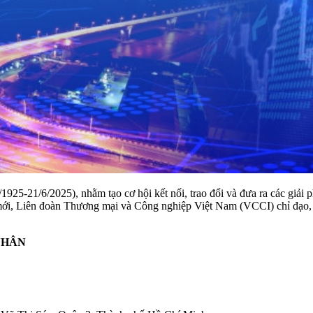
25-21/6/2025), nhằm tạo cơ hội kết nối, trao đổi và đưa ra các giải 
nh mới, Liên đoàn Thương mại và Công nghiệp Việt Nam (VCCI) chỉ đạo
NHÂN