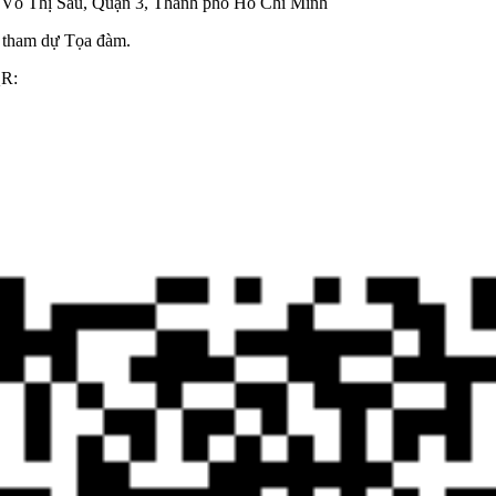
 Võ Thị Sáu, Quận 3, Thành phố Hồ Chí Minh
 tham dự Tọa đàm.
QR: