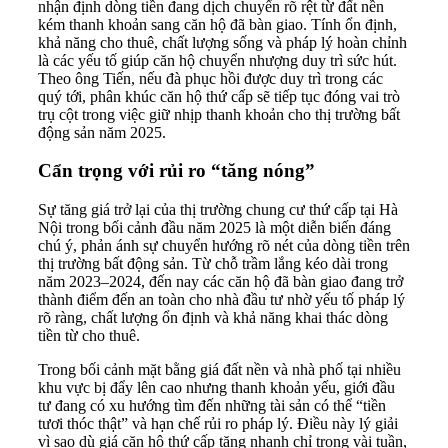
nhận định dòng tiền đang dịch chuyển rõ rệt từ đất nền
kém thanh khoản sang căn hộ đã bàn giao. Tính ổn định,
khả năng cho thuê, chất lượng sống và pháp lý hoàn chỉnh
là các yếu tố giúp căn hộ chuyển nhượng duy trì sức hút.
Theo ông Tiến, nếu đà phục hồi được duy trì trong các
quý tới, phân khúc căn hộ thứ cấp sẽ tiếp tục đóng vai trò
trụ cột trong việc giữ nhịp thanh khoản cho thị trường bất
động sản năm 2025.
Cẩn trọng với rủi ro “tăng nóng”
Sự tăng giá trở lại của thị trường chung cư thứ cấp tại Hà
Nội trong bối cảnh đầu năm 2025 là một diễn biến đáng
chú ý, phản ánh sự chuyển hướng rõ nét của dòng tiền trên
thị trường bất động sản. Từ chỗ trầm lắng kéo dài trong
năm 2023–2024, đến nay các căn hộ đã bàn giao đang trở
thành điểm đến an toàn cho nhà đầu tư nhờ yếu tố pháp lý
rõ ràng, chất lượng ổn định và khả năng khai thác dòng
tiền từ cho thuê.
Trong bối cảnh mặt bằng giá đất nền và nhà phố tại nhiều
khu vực bị đẩy lên cao nhưng thanh khoản yếu, giới đầu
tư đang có xu hướng tìm đến những tài sản có thể “tiền
tươi thóc thật” và hạn chế rủi ro pháp lý. Điều này lý giải
vì sao dù giá căn hộ thứ cấp tăng nhanh chỉ trong vài tuần,