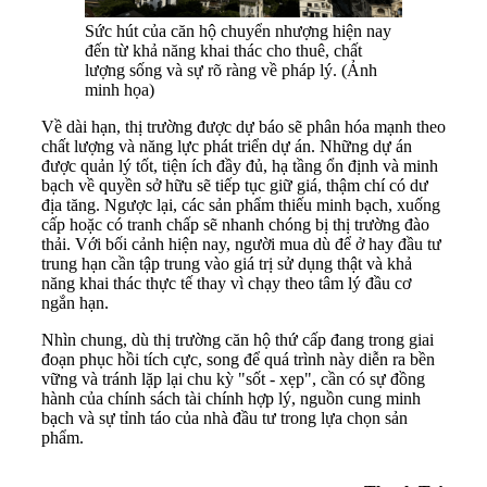
Sức hút của căn hộ chuyển nhượng hiện nay
đến từ khả năng khai thác cho thuê, chất
lượng sống và sự rõ ràng về pháp lý. (Ảnh
minh họa)
Về dài hạn, thị trường được dự báo sẽ phân hóa mạnh theo
chất lượng và năng lực phát triển dự án. Những dự án
được quản lý tốt, tiện ích đầy đủ, hạ tầng ổn định và minh
bạch về quyền sở hữu sẽ tiếp tục giữ giá, thậm chí có dư
địa tăng. Ngược lại, các sản phẩm thiếu minh bạch, xuống
cấp hoặc có tranh chấp sẽ nhanh chóng bị thị trường đào
thải. Với bối cảnh hiện nay, người mua dù để ở hay đầu tư
trung hạn cần tập trung vào giá trị sử dụng thật và khả
năng khai thác thực tế thay vì chạy theo tâm lý đầu cơ
ngắn hạn.
Nhìn chung, dù thị trường căn hộ thứ cấp đang trong giai
đoạn phục hồi tích cực, song để quá trình này diễn ra bền
vững và tránh lặp lại chu kỳ "sốt - xẹp", cần có sự đồng
hành của chính sách tài chính hợp lý, nguồn cung minh
bạch và sự tỉnh táo của nhà đầu tư trong lựa chọn sản
phẩm.