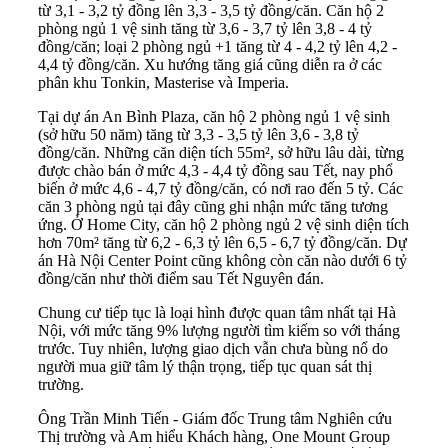
từ 3,1 - 3,2 tỷ đồng lên 3,3 - 3,5 tỷ đồng/căn. Căn hộ 2
phòng ngủ 1 vệ sinh tăng từ 3,6 - 3,7 tỷ lên 3,8 - 4 tỷ
đồng/căn; loại 2 phòng ngủ +1 tăng từ 4 - 4,2 tỷ lên 4,2 -
4,4 tỷ đồng/căn. Xu hướng tăng giá cũng diễn ra ở các
phân khu Tonkin, Masterise và Imperia.
Tại dự án An Bình Plaza, căn hộ 2 phòng ngủ 1 vệ sinh
(sở hữu 50 năm) tăng từ 3,3 - 3,5 tỷ lên 3,6 - 3,8 tỷ
đồng/căn. Những căn diện tích 55m², sở hữu lâu dài, từng
được chào bán ở mức 4,3 - 4,4 tỷ đồng sau Tết, nay phổ
biến ở mức 4,6 - 4,7 tỷ đồng/căn, có nơi rao đến 5 tỷ. Các
căn 3 phòng ngủ tại đây cũng ghi nhận mức tăng tương
ứng. Ở Home City, căn hộ 2 phòng ngủ 2 vệ sinh diện tích
hơn 70m² tăng từ 6,2 - 6,3 tỷ lên 6,5 - 6,7 tỷ đồng/căn. Dự
án Hà Nội Center Point cũng không còn căn nào dưới 6 tỷ
đồng/căn như thời điểm sau Tết Nguyên đán.
Chung cư tiếp tục là loại hình được quan tâm nhất tại Hà
Nội, với mức tăng 9% lượng người tìm kiếm so với tháng
trước. Tuy nhiên, lượng giao dịch vẫn chưa bùng nổ do
người mua giữ tâm lý thận trọng, tiếp tục quan sát thị
trường.
Ông Trần Minh Tiến - Giám đốc Trung tâm Nghiên cứu
Thị trường và Am hiểu Khách hàng, One Mount Group