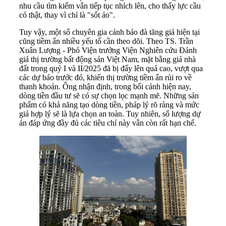
nhu cầu tìm kiếm vẫn tiếp tục nhích lên, cho thấy lực cầu
có thật, thay vì chỉ là "sốt ảo".
Tuy vậy, một số chuyên gia cảnh báo đà tăng giá hiện tại
cũng tiềm ẩn nhiều yếu tố cần theo dõi. Theo TS. Trần
Xuân Lượng - Phó Viện trưởng Viện Nghiên cứu Đánh
giá thị trường bất động sản Việt Nam, mặt bằng giá nhà
đất trong quý I và II/2025 đã bị đẩy lên quá cao, vượt qua
các dự báo trước đó, khiến thị trường tiềm ẩn rủi ro về
thanh khoản. Ông nhận định, trong bối cảnh hiện nay,
dòng tiền đầu tư sẽ có sự chọn lọc mạnh mẽ. Những sản
phẩm có khả năng tạo dòng tiền, pháp lý rõ ràng và mức
giá hợp lý sẽ là lựa chọn an toàn. Tuy nhiên, số lượng dự
án đáp ứng đầy đủ các tiêu chí này vẫn còn rất hạn chế.