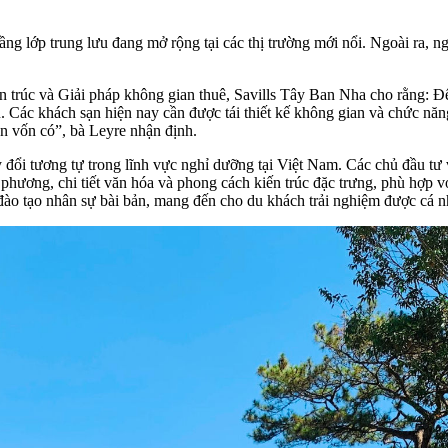
tầng lớp trung lưu đang mở rộng tại các thị trường mới nổi. Ngoài ra, 
trúc và Giải pháp không gian thuê, Savills Tây Ban Nha cho rằng: Để 
ủ. Các khách sạn hiện nay cần được tái thiết kế không gian và chức nă
n vốn có”, bà Leyre nhận định.
ổi tương tự trong lĩnh vực nghỉ dưỡng tại Việt Nam. Các chủ đầu tư v
 phương, chi tiết văn hóa và phong cách kiến trúc đặc trưng, phù hợp v
à đào tạo nhân sự bài bản, mang đến cho du khách trải nghiệm được cá