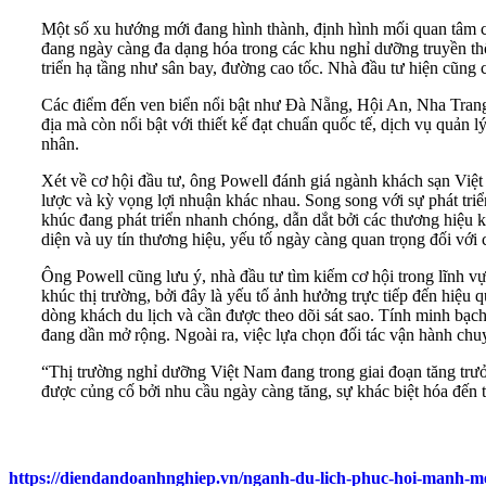
Một số xu hướng mới đang hình thành, định hình mối quan tâm củ
đang ngày càng đa dạng hóa trong các khu nghỉ dưỡng truyền thố
triển hạ tầng như sân bay, đường cao tốc. Nhà đầu tư hiện cũng 
Các điểm đến ven biển nổi bật như Đà Nẵng, Hội An, Nha Trang,
địa mà còn nổi bật với thiết kế đạt chuẩn quốc tế, dịch vụ quản 
nhân.
Xét về cơ hội đầu tư, ông Powell đánh giá ngành khách sạn Việt
lược và kỳ vọng lợi nhuận khác nhau. Song song với sự phát tri
khúc đang phát triển nhanh chóng, dẫn dắt bởi các thương hiệu 
diện và uy tín thương hiệu, yếu tố ngày càng quan trọng đối với 
Ông Powell cũng lưu ý, nhà đầu tư tìm kiếm cơ hội trong lĩnh vự
khúc thị trường, bởi đây là yếu tố ảnh hưởng trực tiếp đến hiệu 
dòng khách du lịch và cần được theo dõi sát sao. Tính minh bạch
đang dần mở rộng. Ngoài ra, việc lựa chọn đối tác vận hành chuyê
“Thị trường nghỉ dưỡng Việt Nam đang trong giai đoạn tăng trưởn
được củng cố bởi nhu cầu ngày càng tăng, sự khác biệt hóa đến 
https://diendandoanhnghiep.vn/nganh-du-lich-phuc-hoi-manh-me