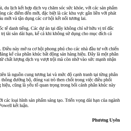
, du lịch kết hợp dịch vụ chăm sóc sức khỏe, với các sản phẩm
g các điểm đến mới, đặc biệt là các khu vực gắn liền với phát
u mới và tận dụng các cơ hội kết nối tương lai.
ế danh tiếng. Các dự án tại đây không chỉ sở hữu vị trí đắc
 trị tài sản dài hạn, kể cả khi không sử dụng cho mục đích cá
. Điều này mở ra cơ hội phong phú cho các nhà đầu tư với chiến
 đáng kể của phân khúc bất động sản hàng hiệu. Đây là một phân
 từ chất lượng dịch vụ vượt trội mà còn nhờ vào sức mạnh nhận
tiên là nguồn cung tương lai và mức độ cạnh tranh tại từng phân
o thông đường bộ, đóng vai trò then chốt trong việc điều phối
g hiệu, cũng là yếu tố quan trọng trong bối cánh phân khúc này
ới các loại hình sản phẩm sáng tạo. Triển vọng dài hạn của ngành
owell kết luận.
Phương Uyên