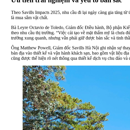
Ưu tiên trải nghiệm và yếu tố bản sắc
Theo Savills Impacts 2025, nhu cầu đi lại ngày càng gia tăng từ 
là mua sắm vật chất.
Bà Leyre Octavio de Toledo, Giám đốc Điều hành, Bộ phận Kiến 
theo nhu cầu thị trường. “Việc cải tạo về mặt thẩm mỹ là chưa đ
trường xung quanh, nhưng vẫn phải giữ được bản sắc và tinh thầ
Ông Matthew Powell, Giám đốc Savills Hà Nội ghi nhận sự thay đ
bản địa vào thiết kế và vận hành khách sạn, bao gồm vật liệu địa
cũng được thể hiện rõ nét thông qua thiết kế dịch vụ chu đáo v