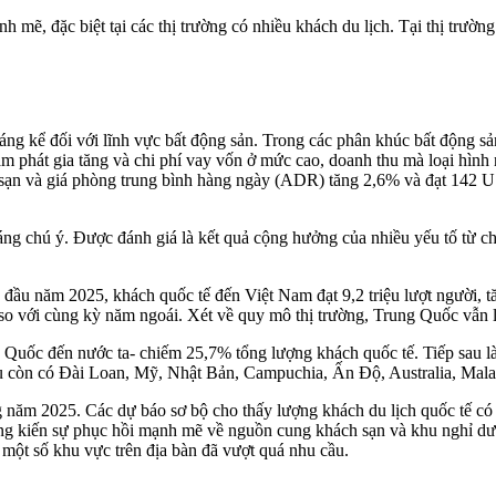
h mẽ, đặc biệt tại các thị trường có nhiều khách du lịch. Tại thị trư
g kể đối với lĩnh vực bất động sản. Trong các phân khúc bất động sản 
lạm phát gia tăng và chi phí vay vốn ở mức cao, doanh thu mà loại hìn
sạn và giá phòng trung bình hàng ngày (ADR) tăng 2,6% và đạt 142 
g chú ý. Được đánh giá là kết quả cộng hưởng của nhiều yếu tố từ chín
 đầu năm 2025, khách quốc tế đến Việt Nam đạt 9,2 triệu lượt người, 
 so với cùng kỳ năm ngoái. Xét về quy mô thị trường, Trung Quốc vẫn l
g Quốc đến nước ta- chiếm 25,7% tổng lượng khách quốc tế. Tiếp sau 
ầu còn có Đài Loan, Mỹ, Nhật Bản, Campuchia, Ấn Độ, Australia, Mala
ng năm 2025. Các dự báo sơ bộ cho thấy lượng khách du lịch quốc tế có
g kiến sự phục hồi mạnh mẽ về nguồn cung khách sạn và khu nghỉ dưỡn
 một số khu vực trên địa bàn đã vượt quá nhu cầu.