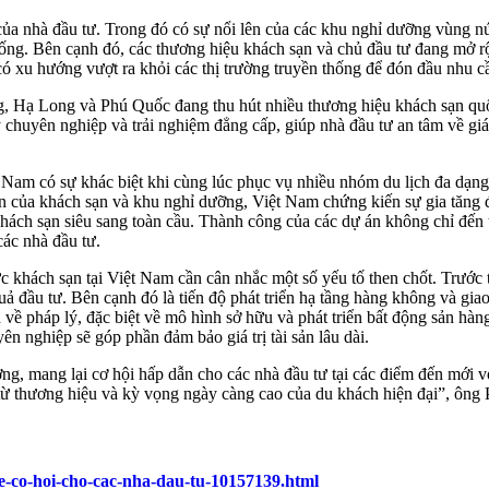
a nhà đầu tư. Trong đó có sự nổi lên của các khu nghỉ dưỡng vùng núi
ng. Bên cạnh đó, các thương hiệu khách sạn và chủ đầu tư đang mở rộn
có xu hướng vượt ra khỏi các thị trường truyền thống để đón đầu nhu cầ
 Hạ Long và Phú Quốc đang thu hút nhiều thương hiệu khách sạn quốc t
lý chuyên nghiệp và trải nghiệm đẳng cấp, giúp nhà đầu tư an tâm về giá
 Nam có sự khác biệt khi cùng lúc phục vụ nhiều nhóm du lịch đa dạng
ển của khách sạn và khu nghỉ dưỡng, Việt Nam chứng kiến sự gia tăng
khách sạn siêu sang toàn cầu. Thành công của các dự án không chỉ đến
các nhà đầu tư.
c khách sạn tại Việt Nam cần cân nhắc một số yếu tố then chốt. Trước 
quả đầu tư. Bên cạnh đó là tiến độ phát triển hạ tầng hàng không và gia
 về pháp lý, đặc biệt về mô hình sở hữu và phát triển bất động sản hàn
n nghiệp sẽ góp phần đảm bảo giá trị tài sản lâu dài.
g, mang lại cơ hội hấp dẫn cho các nhà đầu tư tại các điểm đến mới v
từ thương hiệu và kỳ vọng ngày càng cao của du khách hiện đại”, ông P
-co-hoi-cho-cac-nha-dau-tu-10157139.html