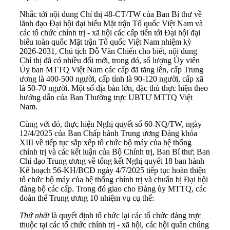
Nhắc tới nội dung Chỉ thị 48-CT/TW của Ban Bí thư về
lãnh đạo Đại hội đại biểu Mặt trận Tổ quốc Việt Nam và
các tổ chức chính trị - xã hội các cấp tiến tới Đại hội đại
biểu toàn quốc Mặt trận Tổ quốc Việt Nam nhiệm kỳ
2026-2031, Chủ tịch Đỗ Văn Chiến cho biết, nội dung
Chỉ thị đã có nhiều đổi mới, trong đó, số lượng Ủy viên
Ủy ban MTTQ Việt Nam các cấp đã tăng lên, cấp Trung
ương là 400-500 người, cấp tỉnh là 90-120 người, cấp xã
là 50-70 người. Một số địa bàn lớn, đặc thù thực hiện theo
hướng dẫn của Ban Thường trực UBTƯ MTTQ Việt
Nam.
Cùng với đó, thực hiện Nghị quyết số 60-NQ/TW, ngày
12/4/2025 của Ban Chấp hành Trung ương Đảng khóa
XIII về tiếp tục sắp xếp tổ chức bộ máy của hệ thống
chính trị và các kết luận của Bộ Chính trị, Ban Bí thư; Ban
Chỉ đạo Trung ương về tổng kết Nghị quyết 18 ban hành
Kế hoạch 56-KH/BCĐ ngày 4/7/2025 tiếp tục hoàn thiện
tổ chức bộ máy của hệ thống chính trị và chuẩn bị Đại hội
đảng bộ các cấp. Trong đó giao cho Đảng ủy MTTQ, các
đoàn thể Trung ương 10 nhiệm vụ cụ thể:
Thứ nhất
là quyết định tổ chức lại các tổ chức đảng trực
thuộc tại các tổ chức chính trị - xã hội, các hội quần chúng