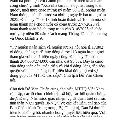
Nam đã phối hợp với Chính phủ tổ chức triển khai thành
công chương trình “Xóa nhà tạm, nhà dột nát trong toàn
quốc”, thiết thực chào mừng kỷ niệm 50 Giải phóng miền
Nam thống nhất đất nước và những ngày lễ lớn trong năm
2025. Đến nay đã có 18 tỉnh hoàn thành và 16 tỉnh nữa sẽ
hoàn thành nhà cho người có công trước 27/7/2025 và
hoàn thành toàn bộ chương trình vào 31/8/2025 để chào
mừng kỷ niệm 80 năm Cách mạng Tháng Tám thành công
và Quốc khánh 2-9.
“Từ nguồn ngân sách và nguồn lực xã hội hóa là 17.802
tỷ đồng, chúng ta đã huy động được 113 ngàn lượt người
tham gia với trên 1 triệu ngày công. Đến nay đã hoàn
thành 264.000/274.000 căn nhà, đạt 95,3%. Đây là cuộc
vận động toàn dân, toàn diện và khi ý đảng, lòng dân hòa
quyện với nhau chúng ta đã triển khai đồng bộ với sự
đóng góp của MTTQ các cấp.”, Chủ tịch Đỗ Văn Chiến
nói.
Chủ tịch Đỗ Văn Chiến cũng cho biết, MTTQ Việt Nam
các cấp, các tổ chức chính trị - xã hội, các hội quần chúng
được Đảng, Nhà nước giao nhiệm vụ đã quán triệt sâu sắc
tinh thần Nghị quyết 18-NQ/TW; các kết luận, chỉ đạo của
Ban Chấp hành Trung ương, Bộ Chính trị, Ban Bí thư để
triển khai đồng bộ, nhanh chóng, quyết liệt, hiệu quả. Với