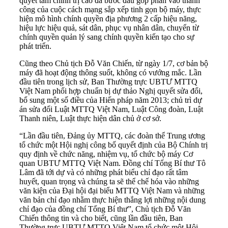
quyết tâm chính trị cao đã bước đầu góp phần vào thành
công của cuộc cách mạng sắp xếp tinh gọn bộ máy, thực
hiện mô hình chính quyền địa phương 2 cấp hiệu năng,
hiệu lực hiệu quả, sát dân, phục vụ nhân dân, chuyển từ
chính quyền quản lý sang chính quyền kiến tạo cho sự
phát triển.
Cũng theo Chủ tịch Đỗ Văn Chiến, từ ngày 1/7, cơ bản bộ
máy đã hoạt động thông suốt, không có vướng mắc. Lần
đầu tiên trong lịch sử, Ban Thường trực UBTƯ MTTQ
Việt Nam phối hợp chuẩn bị dự thảo Nghị quyết sửa đổi,
bổ sung một số điều của Hiến pháp năm 2013; chủ trì dự
án sửa đổi Luật MTTQ Việt Nam, Luật Công đoàn, Luật
Thanh niên, Luật thực hiện dân chủ ở cơ sở.
“Lần đầu tiên, Đảng ủy MTTQ, các đoàn thể Trung ương
tổ chức một Hội nghị công bố quyết định của Bộ Chính trị
quy định về chức năng, nhiệm vụ, tổ chức bộ máy Cơ
quan UBTƯ MTTQ Việt Nam. Đồng chí Tổng Bí thư Tô
Lâm đã tới dự và có những phát biểu chỉ đạo rất tâm
huyết, quan trọng và chúng ta sẽ thể chế hóa vào những
văn kiện của Đại hội đại biểu MTTQ Việt Nam và những
văn bản chỉ đạo nhằm thực hiện thắng lợi những nội dung
chỉ đạo của đồng chí Tổng Bí thư”, Chủ tịch Đỗ Văn
Chiến thông tin và cho biết, cũng lần đầu tiên, Ban
Thường trực UBTƯ MTTQ Việt Nam tổ chức một Hội