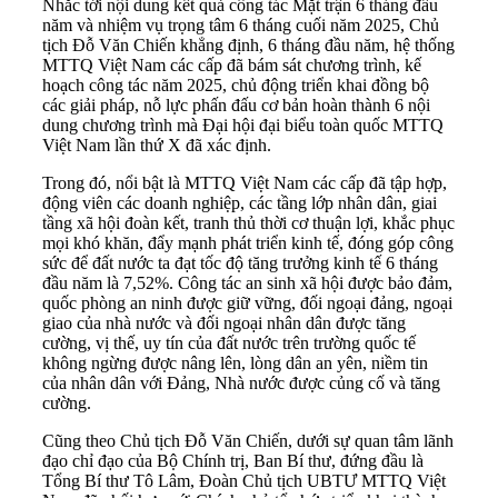
Nhắc tới nội dung kết quả công tác Mặt trận 6 tháng đầu
năm và nhiệm vụ trọng tâm 6 tháng cuối năm 2025, Chủ
tịch Đỗ Văn Chiến khẳng định, 6 tháng đầu năm, hệ thống
MTTQ Việt Nam các cấp đã bám sát chương trình, kế
hoạch công tác năm 2025, chủ động triển khai đồng bộ
các giải pháp, nỗ lực phấn đấu cơ bản hoàn thành 6 nội
dung chương trình mà Đại hội đại biểu toàn quốc MTTQ
Việt Nam lần thứ X đã xác định.
Trong đó, nổi bật là MTTQ Việt Nam các cấp đã tập hợp,
động viên các doanh nghiệp, các tầng lớp nhân dân, giai
tầng xã hội đoàn kết, tranh thủ thời cơ thuận lợi, khắc phục
mọi khó khăn, đẩy mạnh phát triển kinh tế, đóng góp công
sức để đất nước ta đạt tốc độ tăng trưởng kinh tế 6 tháng
đầu năm là 7,52%. Công tác an sinh xã hội được bảo đảm,
quốc phòng an ninh được giữ vững, đối ngoại đảng, ngoại
giao của nhà nước và đối ngoại nhân dân được tăng
cường, vị thế, uy tín của đất nước trên trường quốc tế
không ngừng được nâng lên, lòng dân an yên, niềm tin
của nhân dân với Đảng, Nhà nước được củng cố và tăng
cường.
Cũng theo Chủ tịch Đỗ Văn Chiến, dưới sự quan tâm lãnh
đạo chỉ đạo của Bộ Chính trị, Ban Bí thư, đứng đầu là
Tổng Bí thư Tô Lâm, Đoàn Chủ tịch UBTƯ MTTQ Việt