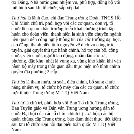
do Đảng, Nhà nước giao nhiệm vụ, phù hợp, đồng bộ với
mô hình sau khi tổ chức, sắp xếp lại.
Thứ hai
là lãnh đạo, chỉ đạo Trung ương Đoàn TNCS Hồ
Chí Minh chủ trì, phối hợp với các cơ quan, đơn vị, tổ
chức liên quan khẩn trương triển khai chương trình tập
huấn cho đoàn viên, thanh niên là sinh viên chuyên ngành
liên quan đến công nghệ thông tin của các trường đại học,
cao đẳng, thanh niên tình nguyện về dịch vụ công trực
tuyến, giải quyết thủ tục hành chính, hỗ trợ cán bộ, công
chức, viên chức, người lao động, nhân dân các xã,
phường, đặc khu, nhất là vùng xa, vùng khó khăn khi vận
hành bộ máy trong thời gian đầu thực hiện mô hình chính
quyền địa phương 2 cấp.
Thứ ba
là tham mưu, rà soát, điều chỉnh, bổ sung chức
năng nhiệm vụ, tổ chức bộ máy của các cơ quan, tổ chức
trực thuộc Trung ương MTTQ Việt Nam.
Thứ tư
là chủ trì, phối hợp với Ban Tổ chức Trung ương,
Ban Tuyên giáo và Dân vận Trung ương hướng dẫn tổ
chức Đại hội của các tổ chức chính trị - xã hội, các hội
quần chúng cấp Trung ương, bảo đảm thiết thực, tiết kiệm
sau khi tổ chức Đại hội đại biểu toàn quốc MTTQ Việt
Nam.