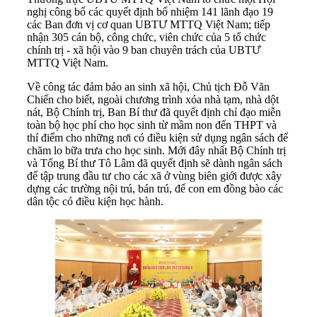
nghị công bố các quyết định bổ nhiệm 141 lãnh đạo 19
các Ban đơn vị cơ quan UBTƯ MTTQ Việt Nam; tiếp
nhận 305 cán bộ, công chức, viên chức của 5 tổ chức
chính trị - xã hội vào 9 ban chuyên trách của UBTƯ
MTTQ Việt Nam.
Về công tác đảm bảo an sinh xã hội, Chủ tịch Đỗ Văn
Chiến cho biết, ngoài chương trình xóa nhà tạm, nhà dột
nát, Bộ Chính trị, Ban Bí thư đã quyết định chỉ đạo miễn
toàn bộ học phí cho học sinh từ mầm non đến THPT và
thí điểm cho những nơi có điều kiện sử dụng ngân sách để
chăm lo bữa trưa cho học sinh. Mới đây nhất Bộ Chính trị
và Tổng Bí thư Tô Lâm đã quyết định sẽ dành ngân sách
để tập trung đầu tư cho các xã ở vùng biên giới được xây
dựng các trường nội trú, bán trú, để con em đồng bào các
dân tộc có điều kiện học hành.