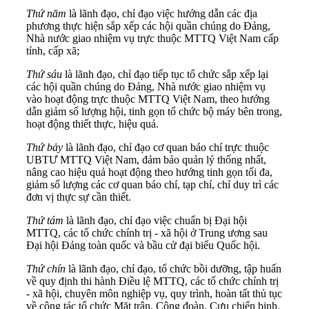
Thứ năm
là lãnh đạo, chỉ đạo việc hướng dẫn các địa
phương thực hiện sắp xếp các hội quần chúng do Đảng,
Nhà nước giao nhiệm vụ trực thuộc MTTQ Việt Nam cấp
tỉnh, cấp xã;
Thứ sáu
là lãnh đạo, chỉ đạo tiếp tục tổ chức sắp xếp lại
các hội quần chúng do Đảng, Nhà nước giao nhiệm vụ
vào hoạt động trực thuộc MTTQ Việt Nam, theo hướng
dẫn giảm số lượng hội, tinh gọn tổ chức bộ máy bên trong,
hoạt động thiết thực, hiệu quả.
Thứ bảy
là lãnh đạo, chỉ đạo cơ quan báo chí trực thuộc
UBTƯ MTTQ Việt Nam, đảm bảo quản lý thống nhất,
nâng cao hiệu quả hoạt động theo hướng tinh gọn tối đa,
giảm số lượng các cơ quan báo chí, tạp chí, chỉ duy trì các
đơn vị thực sự cần thiết.
Thứ tám
là lãnh đạo, chỉ đạo việc chuẩn bị Đại hội
MTTQ, các tổ chức chính trị - xã hội ở Trung ương sau
Đại hội Đảng toàn quốc và bầu cử đại biểu Quốc hội.
Thứ chín
là lãnh đạo, chỉ đạo, tổ chức bồi dưỡng, tập huấn
về quy định thi hành Điều lệ MTTQ, các tổ chức chính trị
- xã hội, chuyên môn nghiệp vụ, quy trình, hoàn tất thủ tục
về công tác tổ chức Mặt trận, Công đoàn, Cựu chiến binh,