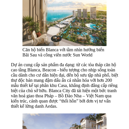
Căn hộ biển Blanca với tầm nhìn hướng biển
Bãi Sau và công viên nước Sun World
Dự án cung cấp sản phẩm đa dạng: từ các tòa tháp căn hộ
cao tầng Blanca, Beacon - biểu tượng cho nhịp sống toàn
cầu dành cho cư dân hiện đại, đến bộ sưu tập nhà phố, biệt
thự độc bản mang đậm dấu ấn cá nhân hóa với hơn 200
mẫu thiết kế tại phân khu Casa, khẳng định đẳng cấp riêng
biệt của chủ sở hữu. Blanca City đã tái hiện một bức tranh
văn hoá giao thoa Pháp – Bồ Đào Nha – Việt Nam qua
kiến trúc, cảnh quan được “thổi hồn” bởi đơn vị tư vấn
thiết kế lừng danh Aedas.