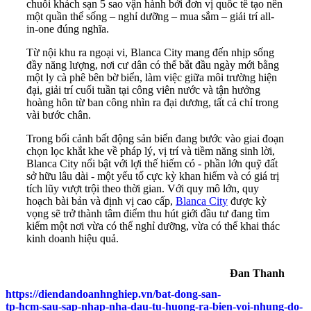
chuỗi khách sạn 5 sao vận hành bởi đơn vị quốc tế tạo nên
một quần thể sống – nghỉ dưỡng – mua sắm – giải trí all-
in-one đúng nghĩa.
Từ nội khu ra ngoại vi, Blanca City mang đến nhịp sống
đầy năng lượng, nơi cư dân có thể bắt đầu ngày mới bằng
một ly cà phê bên bờ biển, làm việc giữa môi trường hiện
đại, giải trí cuối tuần tại công viên nước và tận hưởng
hoàng hôn từ ban công nhìn ra đại dương, tất cả chỉ trong
vài bước chân.
Trong bối cảnh bất động sản biển đang bước vào giai đoạn
chọn lọc khắt khe về pháp lý, vị trí và tiềm năng sinh lời,
Blanca City nổi bật với lợi thế hiếm có - phần lớn quỹ đất
sở hữu lâu dài - một yếu tố cực kỳ khan hiếm và có giá trị
tích lũy vượt trội theo thời gian. Với quy mô lớn, quy
hoạch bài bản và định vị cao cấp,
Blanca City
được kỳ
vọng sẽ trở thành tâm điểm thu hút giới đầu tư đang tìm
kiếm một nơi vừa có thể nghỉ dưỡng, vừa có thể khai thác
kinh doanh hiệu quả.
Đan Thanh
https://diendandoanhnghiep.vn/bat-dong-san-
tp-hcm-sau-sap-nhap-nha-dau-tu-huong-ra-bien-voi-nhung-do-