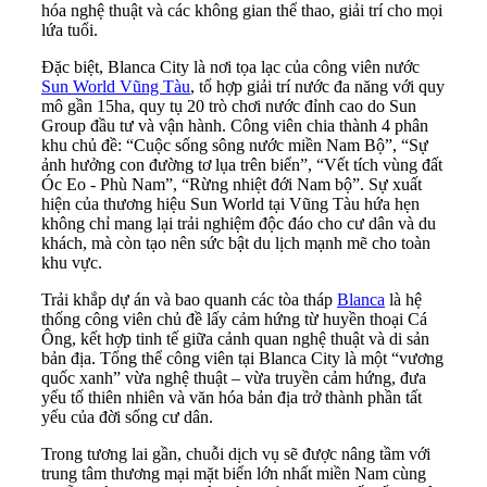
hóa nghệ thuật và các không gian thể thao, giải trí cho mọi
lứa tuổi.
Đặc biệt, Blanca City là nơi tọa lạc của công viên nước
Sun World Vũng Tàu
, tổ hợp giải trí nước đa năng với quy
mô gần 15ha, quy tụ 20 trò chơi nước đỉnh cao do Sun
Group đầu tư và vận hành. Công viên chia thành 4 phân
khu chủ đề: “Cuộc sống sông nước miền Nam Bộ”, “Sự
ảnh hưởng con đường tơ lụa trên biển”, “Vết tích vùng đất
Óc Eo - Phù Nam”, “Rừng nhiệt đới Nam bộ”. Sự xuất
hiện của thương hiệu Sun World tại Vũng Tàu hứa hẹn
không chỉ mang lại trải nghiệm độc đáo cho cư dân và du
khách, mà còn tạo nên sức bật du lịch mạnh mẽ cho toàn
khu vực.
Trải khắp dự án và bao quanh các tòa tháp
Blanca
là hệ
thống công viên chủ đề lấy cảm hứng từ huyền thoại Cá
Ông, kết hợp tinh tế giữa cảnh quan nghệ thuật và di sản
bản địa. Tổng thể công viên tại Blanca City là một “vương
quốc xanh” vừa nghệ thuật – vừa truyền cảm hứng, đưa
yếu tố thiên nhiên và văn hóa bản địa trở thành phần tất
yếu của đời sống cư dân.
Trong tương lai gần, chuỗi dịch vụ sẽ được nâng tầm với
trung tâm thương mại mặt biển lớn nhất miền Nam cùng