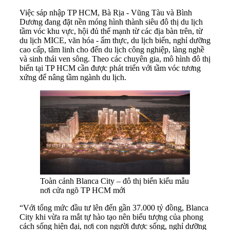
Việc sáp nhập TP HCM, Bà Rịa - Vũng Tàu và Bình
Dương đang đặt nền móng hình thành siêu đô thị du lịch
tầm vóc khu vực, hội đủ thế mạnh từ các địa bàn trên, từ
du lịch MICE, văn hóa - ẩm thực, du lịch biển, nghỉ dưỡng
cao cấp, tâm linh cho đến du lịch công nghiệp, làng nghề
và sinh thái ven sông. Theo các chuyên gia, mô hình đô thị
biển tại TP HCM cần được phát triển với tầm vóc tương
xứng để nâng tầm ngành du lịch.
Toàn cảnh Blanca City – đô thị biển kiểu mẫu
nơi cửa ngõ TP HCM mới
“Với tổng mức đầu tư lên đến gần 37.000 tỷ đồng, Blanca
City khi vừa ra mắt tự hào tạo nên biểu tượng của phong
cách sống hiện đại, nơi con người được sống, nghỉ dưỡng