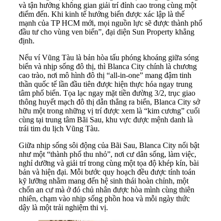
và tận hưởng không gian giải trí đỉnh cao trong cùng một
điểm đến. Khi kinh tế hướng biển được xác lập là thế
mạnh của TP HCM mới, mọi nguồn lực sẽ được thành phố
đầu tư cho vùng ven biển”, đại diện Sun Property khẳng
định.
Nếu ví Vũng Tàu là bản hòa tấu phóng khoáng giữa sóng
biển và nhịp sống đô thị, thì Blanca City chính là chương
cao trào, nơi mô hình đô thị “all-in-one” mang đậm tinh
thần quốc tế lần đầu tiên được hiện thực hóa ngay trung
tâm phố biển. Tọa lạc ngay mặt tiền đường 3/2, trục giao
thông huyết mạch đô thị dẫn thẳng ra biển, Blanca City sở
hữu một trong những vị trí được xem là “kim cương” cuối
cùng tại trung tâm Bãi Sau, khu vực được mệnh danh là
trái tim du lịch Vũng Tàu.
Giữa nhịp sống sôi động của Bãi Sau, Blanca City nổi bật
như một “thành phố thu nhỏ”, nơi cư dân sống, làm việc,
nghỉ dưỡng và giải trí trong cùng một tọa độ khép kín, bài
bản và hiện đại. Mỗi bước quy hoạch đều được tính toán
kỹ lưỡng nhằm mang đến hệ sinh thái hoàn chỉnh, một
chốn an cư mà ở đó chủ nhân được hòa mình cùng thiên
nhiên, chạm vào nhịp sống phồn hoa và mỗi ngày thức
dậy là một trải nghiệm thi vị.