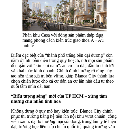
Phân khu Casa với dòng sản phẩm thấp tầng
mang phong cách kiến trúc giao thoa Á - Âu
tinh tế
Điểm đặc biệt của “thành phố trắng bên đại dương” còn
nằm ở tính toàn diện trong quy hoạch, nơi mọi sản phẩm
đều gắn với “kim chỉ nam”: an cư lâu dài, đầu tư sinh lời
và khai thác kinh doanh. Chính định hướng rõ ràng này
tạo nền tảng giá trị bền vững, giúp Blanca City thành lựa
chọn chiến lược cho cả cư dân an cư lẫn nhà đầu tư theo
đuổi tầm nhìn dài hạn.
“Biểu tượng sống” mới của TP
HCM – xứng tầm
những chủ nhân tinh hoa
Không dừng ở quy mô hay kiến trúc, Blanca City chinh
phục thị trường bằng hệ tiện ích nội khu vượt chuẩn: công
viên xanh, đại lộ thương mại sôi động, trung tâm y tế hiện
đại, trường học liên cấp chuẩn quốc tế, quảng trường văn