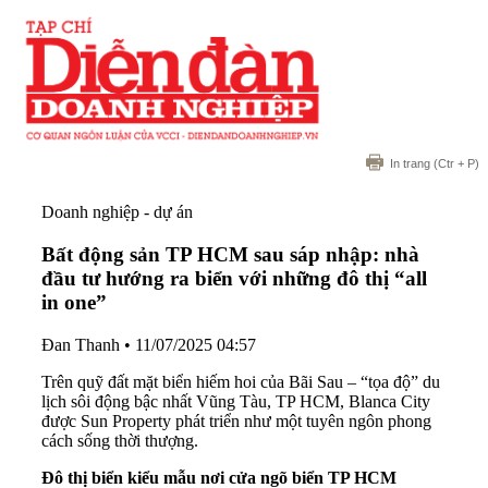
In trang
(Ctr + P)
Doanh nghiệp - dự án
Bất động sản TP HCM sau sáp nhập: nhà
đầu tư hướng ra biển với những đô thị “all
in one”
Đan Thanh
•
11/07/2025 04:57
Trên quỹ đất mặt biển hiếm hoi của Bãi Sau – “tọa độ” du
lịch sôi động bậc nhất Vũng Tàu, TP HCM, Blanca City
được Sun Property phát triển như một tuyên ngôn phong
cách sống thời thượng.
Đô thị biển kiểu mẫu nơi cửa ngõ biển TP
HCM