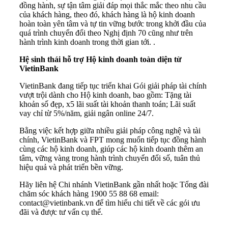
đồng hành, sự tận tâm giải đáp mọi thắc mắc theo nhu cầu
của khách hàng, theo đó, khách hàng là hộ kinh doanh
hoàn toàn yên tâm và tự tin vững bước trong khởi đầu của
quá trình chuyển đổi theo Nghị định 70 cũng như trên
hành trình kinh doanh trong thời gian tới. .
Hệ sinh thái hỗ trợ Hộ kinh doanh toàn diện từ
VietinBank
VietinBank đang tiếp tục triển khai Gói giải pháp tài chính
vượt trội dành cho Hộ kinh doanh, bao gồm: Tặng tài
khoản số đẹp, x5 lãi suất tài khoản thanh toán; Lãi suất
vay chỉ từ 5%/năm, giải ngân online 24/7.
Bằng việc kết hợp giữa nhiều giải pháp công nghệ và tài
chính, VietinBank và FPT mong muốn tiếp tục đồng hành
cùng các hộ kinh doanh, giúp các hộ kinh doanh thêm an
tâm, vững vàng trong hành trình chuyển đổi số, tuân thủ
hiệu quả và phát triển bền vững.
Hãy liên hệ Chi nhánh VietinBank gần nhất hoặc Tổng đài
chăm sóc khách hàng 1900 55 88 68 email:
contact@vietinbank.vn
để tìm hiểu chi tiết về các gói ưu
đãi và được tư vấn cụ thể.