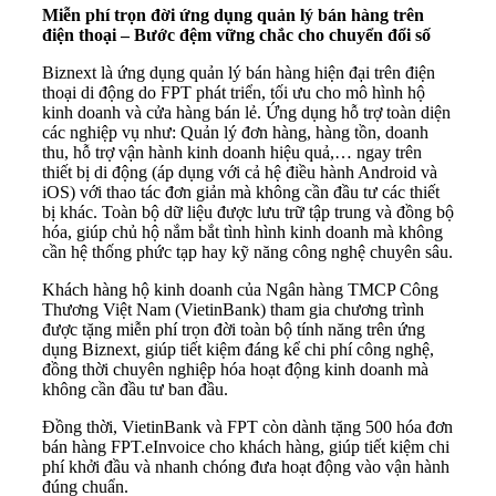
Miễn phí trọn đời ứng dụng quản lý bán hàng trên
điện thoại – Bước đệm vững chắc cho chuyển đổi số
Biznext là ứng dụng quản lý bán hàng hiện đại trên điện
thoại di động do FPT phát triển, tối ưu cho mô hình hộ
kinh doanh và cửa hàng bán lẻ. Ứng dụng hỗ trợ toàn diện
các nghiệp vụ như: Quản lý đơn hàng, hàng tồn, doanh
thu, hỗ trợ vận hành kinh doanh hiệu quả,… ngay trên
thiết bị di động (áp dụng với cả hệ điều hành Android và
iOS) với thao tác đơn giản mà không cần đầu tư các thiết
bị khác. Toàn bộ dữ liệu được lưu trữ tập trung và đồng bộ
hóa, giúp chủ hộ nắm bắt tình hình kinh doanh mà không
cần hệ thống phức tạp hay kỹ năng công nghệ chuyên sâu.
Khách hàng hộ kinh doanh của Ngân hàng TMCP Công
Thương Việt Nam (VietinBank) tham gia chương trình
được tặng miễn phí trọn đời toàn bộ tính năng trên ứng
dụng Biznext, giúp tiết kiệm đáng kể chi phí công nghệ,
đồng thời chuyên nghiệp hóa hoạt động kinh doanh mà
không cần đầu tư ban đầu.
Đồng thời, VietinBank và FPT còn dành tặng 500 hóa đơn
bán hàng FPT.eInvoice cho khách hàng, giúp tiết kiệm chi
phí khởi đầu và nhanh chóng đưa hoạt động vào vận hành
đúng chuẩn.