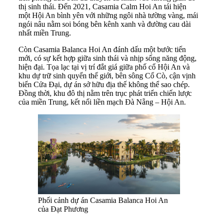
thị sinh thái. Đến 2021, Casamia Calm Hoi An tái hiện
một Hội An bình yên với những ngôi nhà tường vàng, mái
ngói nâu nằm soi bóng bên kênh xanh và đường cau dài
nhất miền Trung.
Còn Casamia Balanca Hoi An đánh dấu một bước tiến
mới, có sự kết hợp giữa sinh thái và nhịp sống năng động,
hiện đại. Tọa lạc tại vị trí đắt giá giữa phố cổ Hội An và
khu dự trữ sinh quyển thế giới, bên sông Cổ Cò, cận vịnh
biển Cửa Đại, dự án sở hữu địa thế không thể sao chép.
Đồng thời, khu đô thị nằm trên trục phát triển chiến lược
của miền Trung, kết nối liền mạch Đà Nẵng – Hội An.
Phối cảnh dự án Casamia Balanca Hoi An
của Đạt Phương