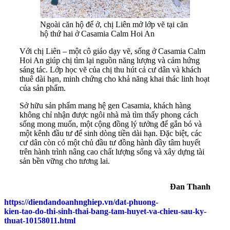
Ngoài căn hộ để ở, chị Liên mở lớp vẽ tại căn
hộ thứ hai ở Casamia Calm Hoi An
Với chị Liên – một cô giáo dạy vẽ, sống ở Casamia Calm
Hoi An giúp chị tìm lại nguồn năng lượng và cảm hứng
sáng tác. Lớp học vẽ của chị thu hút cả cư dân và khách
thuê dài hạn, minh chứng cho khả năng khai thác linh hoạt
của sản phẩm.
Sở hữu sản phẩm mang hệ gen Casamia, khách hàng
không chỉ nhận được ngôi nhà mà tìm thấy phong cách
sống mong muốn, một cộng đồng lý tưởng để gắn bó và
một kênh đầu tư để sinh dòng tiền dài hạn. Đặc biệt, các
cư dân còn có một chủ đầu tư đồng hành đầy tâm huyết
trên hành trình nâng cao chất lượng sống và xây dựng tài
sản bền vững cho tương lai.
Đan Thanh
https://diendandoanhnghiep.vn/dat-phuong-
kien-tao-do-thi-sinh-thai-bang-tam-huyet-va-chieu-sau-ky-
thuat-10158011.html