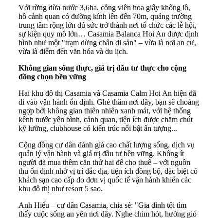
Với rừng dừa nước 3,6ha, công viên hoa giấy khổng lồ,
hồ cảnh quan có đường kính lên đến 70m, quảng trường
trung tâm rộng lớn đủ sức trở thành nơi tổ chức các lễ hội,
sự kiện quy mô lớn… Casamia Balanca Hoi An được định
hình như một "trạm dừng chân di sản" – vừa là nơi an cư,
vừa là điểm đến văn hóa và du lịch.
Không gian sống th
ực
, giá trị đầu tư thực
cho cộng
đồng
chọn bền vững
Hai khu đô thị Casamia và Casamia Calm Hoi An hiện đã
đi vào vận hành ổn định. Ghé thăm nơi đây, bạn sẽ choáng
ngợp bởi không gian thiên nhiên xanh mát, với hệ thống
kênh nước yên bình, cảnh quan, tiện ích được chăm chút
kỹ lưỡng, clubhouse có kiến trúc nổi bật ấn tượng...
Cộng đồng cư dân đánh giá cao chất lượng sống, dịch vụ
quản lý vận hành và giá trị đầu tư bền vững. Không ít
người đã mua thêm căn thứ hai để cho thuê – với nguồn
thu ổn định nhờ vị trí đắc địa, tiện ích đồng bộ, đặc biệt có
khách sạn cao cấp do đơn vị quốc tế vận hành khiến các
khu đô thị như resort 5 sao.
Anh Hiếu – cư dân Casamia, chia sẻ: "Gia đình tôi tìm
thấy cuộc sống an yên nơi đây. Nghe chim hót, hưởng gió