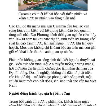
Casamia có thiết kế hài hòa với thiên nhiên và
kênh nước tự nhiên vào từng hiên nhà
Các khu đô thị mang mã gen Casamia đều tọa lạc ven
sông lớn, vịnh biển, với hệ thống kênh đào bao quanh
từng mái nhà. Đạt Phương dành thời gian nghiên cứu thủy
văn 20–30 năm tại khu vực dự án, tính toán kỹ lưỡng xác
suất lũ, cao trình nước, tần suất ngập... trước khi lên quy
hoạch. Mục tiêu không chỉ là đảm bảo an toàn mà còn gìn
giữ và khai thác tối ưu cảnh quan tự nhiên.
Phát triển không gian sống sinh thái kết hợp du thuyền tại
gia, kiến trúc tôn vinh Hội An truyền thống nhưng mang
hơi thở hiện đại là minh chứng cho tầm nhìn dài hạn của
Đạt Phương. Doanh nghiệp không chỉ đầu tư phát triển
các khu đô thị – mà kiến tạo phong cách sống mới, một
chuẩn mực mới cho bất động sản sinh thái cao cấp tại Việt
Nam.
Người đồng hành tạo giá trị bền
vững
Trong bối cảnh thị trường phân hóa, khách hàng ngày
càng khắt khe với tiêu chí pháp lý, chất lượng vận hành và