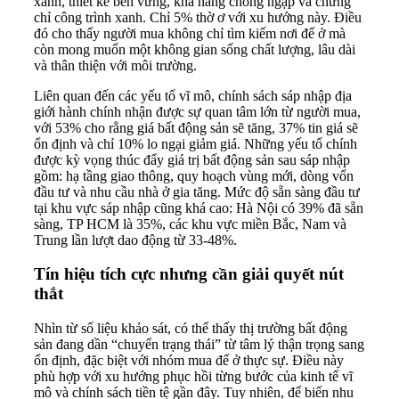
xanh, thiết kế bền vững, khả năng chống ngập và chứng
chỉ công trình xanh. Chỉ 5% thờ ơ với xu hướng này. Điều
đó cho thấy người mua không chỉ tìm kiếm nơi để ở mà
còn mong muốn một không gian sống chất lượng, lâu dài
và thân thiện với môi trường.
Liên quan đến các yếu tố vĩ mô, chính sách sáp nhập địa
giới hành chính nhận được sự quan tâm lớn từ người mua,
với 53% cho rằng giá bất động sản sẽ tăng, 37% tin giá sẽ
ổn định và chỉ 10% lo ngại giảm giá. Những yếu tố chính
được kỳ vọng thúc đẩy giá trị bất động sản sau sáp nhập
gồm: hạ tầng giao thông, quy hoạch vùng mới, dòng vốn
đầu tư và nhu cầu nhà ở gia tăng. Mức độ sẵn sàng đầu tư
tại khu vực sáp nhập cũng khá cao: Hà Nội có 39% đã sẵn
sàng, TP HCM là 35%, các khu vực miền Bắc, Nam và
Trung lần lượt dao động từ 33-48%.
Tín hiệu tích cực nhưng cần giải quyết nút
thắt
Nhìn từ số liệu khảo sát, có thể thấy thị trường bất động
sản đang dần “chuyển trạng thái” từ tâm lý thận trọng sang
ổn định, đặc biệt với nhóm mua để ở thực sự. Điều này
phù hợp với xu hướng phục hồi từng bước của kinh tế vĩ
mô và chính sách tiền tệ gần đây. Tuy nhiên, để biến nhu