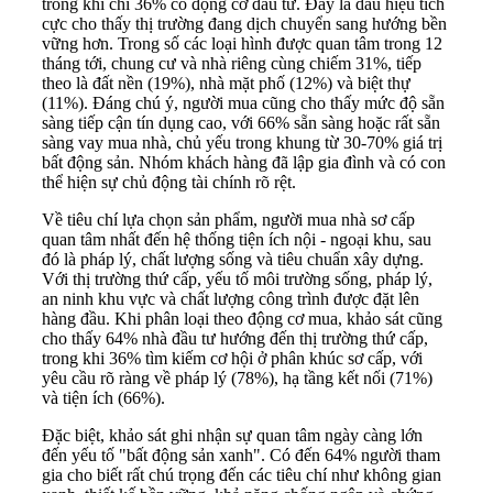
trong khi chỉ 36% có động cơ đầu tư. Đây là dấu hiệu tích
cực cho thấy thị trường đang dịch chuyển sang hướng bền
vững hơn. Trong số các loại hình được quan tâm trong 12
tháng tới, chung cư và nhà riêng cùng chiếm 31%, tiếp
theo là đất nền (19%), nhà mặt phố (12%) và biệt thự
(11%). Đáng chú ý, người mua cũng cho thấy mức độ sẵn
sàng tiếp cận tín dụng cao, với 66% sẵn sàng hoặc rất sẵn
sàng vay mua nhà, chủ yếu trong khung từ 30-70% giá trị
bất động sản. Nhóm khách hàng đã lập gia đình và có con
thể hiện sự chủ động tài chính rõ rệt.
Về tiêu chí lựa chọn sản phẩm, người mua nhà sơ cấp
quan tâm nhất đến hệ thống tiện ích nội - ngoại khu, sau
đó là pháp lý, chất lượng sống và tiêu chuẩn xây dựng.
Với thị trường thứ cấp, yếu tố môi trường sống, pháp lý,
an ninh khu vực và chất lượng công trình được đặt lên
hàng đầu. Khi phân loại theo động cơ mua, khảo sát cũng
cho thấy 64% nhà đầu tư hướng đến thị trường thứ cấp,
trong khi 36% tìm kiếm cơ hội ở phân khúc sơ cấp, với
yêu cầu rõ ràng về pháp lý (78%), hạ tầng kết nối (71%)
và tiện ích (66%).
Đặc biệt, khảo sát ghi nhận sự quan tâm ngày càng lớn
đến yếu tố "bất động sản xanh". Có đến 64% người tham
gia cho biết rất chú trọng đến các tiêu chí như không gian