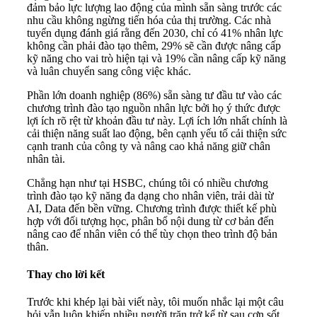
đảm bảo lực lượng lao động của mình sẵn sàng trước các
nhu cầu không ngừng tiến hóa của thị trường. Các nhà
tuyển dụng đánh giá rằng đến 2030, chỉ có 41% nhân lực
không cần phải đào tạo thêm, 29% sẽ cần được nâng cấp
kỹ năng cho vai trò hiện tại và 19% cần nâng cấp kỹ năng
và luân chuyển sang công việc khác.
Phần lớn doanh nghiệp (86%) sẵn sàng tư đầu tư vào các
chương trình đào tạo nguồn nhân lực bởi họ ý thức được
lợi ích rõ rệt từ khoản đầu tư này. Lợi ích lớn nhất chính là
cải thiện năng suất lao động, bên cạnh yếu tố cải thiện sức
cạnh tranh của công ty và nâng cao khả năng giữ chân
nhân tài.
Chẳng hạn như tại HSBC, chúng tôi có nhiều chương
trình đào tạo kỹ năng đa dạng cho nhân viên, trải dài từ
AI, Data đến bền vững. Chương trình được thiết kế phù
hợp với đối tượng học, phân bổ nội dung từ cơ bản đến
nâng cao để nhân viên có thể tùy chọn theo trình độ bản
thân.
Thay cho lời kết
Trước khi khép lại bài viết này, tôi muốn nhắc lại một câu
hỏi vẫn luôn khiến nhiều người trăn trở kể từ sau cơn sốt