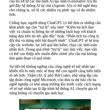
câu trả lời từ các mô hình AI tạo sinh (Generative AI) thì
giờ đây hệ thống AI tự chủ (Agentic AI) có thể nghĩ thay
cho chúng ta, xử lý các nhiệm vụ phức tạp và đa nhiệm
hơn.
Chẳng hạn, người dùng ChatGPT có thể đưa ra những câu
lệnh phức tạp cho “trợ lý” này như: “Kiểm tra lịch làm
việc và chuẩn bị thông tin về những buổi họp với khách
hàng dựa trên tin tức gần đây” hoặc “Phân tích ba công ty
đối thủ và dựng một bài thuyết trình”. ChatGPT sẽ tự truy
cập các website, lọc kết quả tìm kiếm, chạy các tính toán
phân tích. Trong quá trình “trợ lý” này làm việc, bạn vẫn
có thể can thiệp nếu muốn điều chỉnh yêu cầu mà không
làm gián đoạn cả quá trình.
Sự tiến bộ không ngừng của công nghệ trí tuệ nhân tạo
khiến nỗi lo máy móc sẽ thay thế con người càng hiển hiện
rõ nét hơn. Thậm chí, tỷ phú Bill Gates, nhà sáng lập của
tập đoàn công nghệ Microsoft, còn đưa ra dự báo chỉ ba
nghề nghiệp có khả năng trường tồn trước cuộc cách mạng
về trí tuệ nhân tạo là lập trình hệ thống AI, chuyên gia về
năng lượng và chuyên gia sinh học.