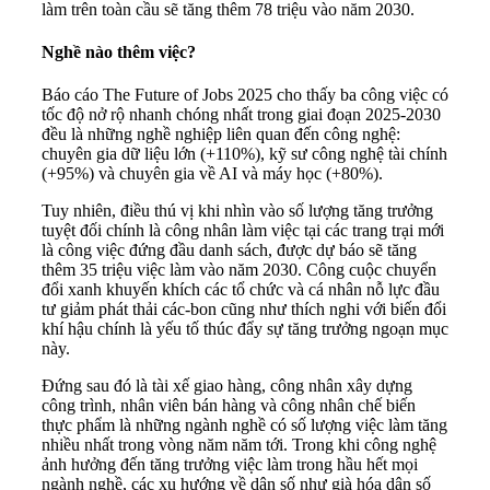
làm trên toàn cầu sẽ tăng thêm 78 triệu vào năm 2030.
Nghề nào thêm việc?
Báo cáo The Future of Jobs 2025 cho thấy ba công việc có
tốc độ nở rộ nhanh chóng nhất trong giai đoạn 2025-2030
đều là những nghề nghiệp liên quan đến công nghệ:
chuyên gia dữ liệu lớn (+110%), kỹ sư công nghệ tài chính
(+95%) và chuyên gia về AI và máy học (+80%).
Tuy nhiên, điều thú vị khi nhìn vào số lượng tăng trưởng
tuyệt đối chính là công nhân làm việc tại các trang trại mới
là công việc đứng đầu danh sách, được dự báo sẽ tăng
thêm 35 triệu việc làm vào năm 2030. Công cuộc chuyển
đổi xanh khuyến khích các tổ chức và cá nhân nỗ lực đầu
tư giảm phát thải các-bon cũng như thích nghi với biến đổi
khí hậu chính là yếu tố thúc đẩy sự tăng trưởng ngoạn mục
này.
Đứng sau đó là tài xế giao hàng, công nhân xây dựng
công trình, nhân viên bán hàng và công nhân chế biến
thực phẩm là những ngành nghề có số lượng việc làm tăng
nhiều nhất trong vòng năm năm tới. Trong khi công nghệ
ảnh hưởng đến tăng trưởng việc làm trong hầu hết mọi
ngành nghề, các xu hướng về dân số như già hóa dân số