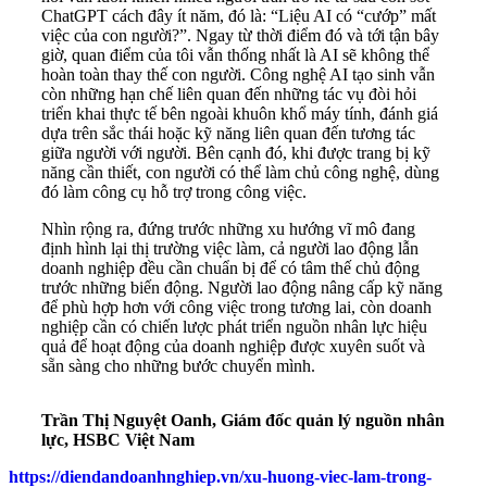
ChatGPT cách đây ít năm, đó là: “Liệu AI có “cướp” mất
việc của con người?”. Ngay từ thời điểm đó và tới tận bây
giờ, quan điểm của tôi vẫn thống nhất là AI sẽ không thể
hoàn toàn thay thế con người. Công nghệ AI tạo sinh vẫn
còn những hạn chế liên quan đến những tác vụ đòi hỏi
triển khai thực tế bên ngoài khuôn khổ máy tính, đánh giá
dựa trên sắc thái hoặc kỹ năng liên quan đến tương tác
giữa người với người. Bên cạnh đó, khi được trang bị kỹ
năng cần thiết, con người có thể làm chủ công nghệ, dùng
đó làm công cụ hỗ trợ trong công việc.
Nhìn rộng ra, đứng trước những xu hướng vĩ mô đang
định hình lại thị trường việc làm, cả người lao động lẫn
doanh nghiệp đều cần chuẩn bị để có tâm thế chủ động
trước những biến động. Người lao động nâng cấp kỹ năng
để phù hợp hơn với công việc trong tương lai, còn doanh
nghiệp cần có chiến lược phát triển nguồn nhân lực hiệu
quả để hoạt động của doanh nghiệp được xuyên suốt và
sẵn sàng cho những bước chuyển mình.
Trần Thị Nguyệt Oanh, Giám đốc quản lý nguồn nhân
lực, HSBC Việt Nam
https://diendandoanhnghiep.vn/xu-huong-viec-lam-trong-