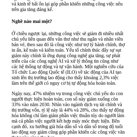
và kinh tế bất ổn lại góp phần khiến những công việc nêu
trên gia tăng đáng kể.
Nghề nào mai một?
Ở chiều ngược lại, những công việc sẽ giảm đi nhiều nhất
chủ yếu liên quan đến văn thư như thu ngân và nhân viên
bán vé, theo sau đó là công việc như trợ lý hành chính, thợ
in ấn, kế toán và kiểm toán. Yếu tố chính thúc đẩy sự sụt
giảm này chính là ứng dụng công nghệ gia tăng, sự phát
triển của các công nghệ AI và xử lý thông tin cũng như
các hệ thống tự động và tự vận hành. Một nghiên cứu của
Tổ chức Lao động Quốc tế (ILO) về tác động của AI tạo
sinh lên thị trường lao động cho thấy khoảng 2,3% việc
làm trên thế giới có nguy cơ bị tự động hóa hoàn toàn.
Ngày nay, 47% nhiệm vụ trong công việc chủ yếu do con
người thực hiện hoàn toàn, con số này giảm xuống còn
33% vào năm 2030. Nhìn vào ngành dịch vụ tài chính và
thị trường vốn, tỷ lệ này là 44% và 28%, cho thấy tự động
hóa không chỉ làm giảm phần việc thuần túy do người làm
mà cả phần việc người kết hợp máy móc thực hiện. Bên
cạnh đó, xu hướng già hóa dân số và dân số trong độ tuổi
lao động suy giảm cũng góp phần khiến các công việc văn