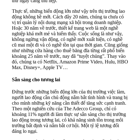
thư ngày càng thu hẹp.
Thực tế, những biến động lớn như vậy trên thị trường lao
động không hề mới. Cách đây 20 năm, chúng ta chưa có
vị trí quản lý nội dung mạng xã hội trong doanh nghiệp.
Hoặc 30 năm về trước, thiết kế trang web là một nghề
nghiệp khá mới mẻ và hiếm thấy. Cuộc sống là như vậy,
không ngừng vận động, có nghề mới xuất hiện, có nghề
cũ mai một đi và có nghề tồn tại qua thời gian. Cũng giống
như những cửa hàng cho thuê băng đĩa từng rất phổ biến
khoảng 25 năm về trước, nay đã “tuyệt chủng”. Thay vào
đó, chúng ta có Netflix, Amazon Prime Video, Hulu, HBO
Max, Disney+, Apple TV…
Sẵn sàng cho tương lai
Đứng trước những biến động lớn của thị trường việc làm,
người lao động cần chủ động nắm bắt tình hình và trang bị
cho mình những kỹ năng cần thiết để tăng sức cạnh tranh.
Theo một nghiên cứu của The Adecco Group, chỉ có
khoảng 11% người đi làm thực sự sẵn sàng cho thị trường
lao động trong tương lai, có khả năng sinh tồn trong môi
trường bất định và nắm bắt cơ hội. Một tỷ lệ tương đối
đáng lo ngại.