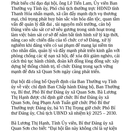
Phát biểu chỉ đạo đại hội, ông Lê Tiến Lam, Ủy viên Ban
Thường vụ Tỉnh ủy, Phó chủ tịch thường trực HĐND tỉnh
Thanh Hóa nhấn mạnh, xã cần đẩy mạnh dịch vụ thương
mại, chú trọng phát huy bản sắc văn hóa dân tộc, quan tâm
vấn đề quản lý đất đai , tài nguyên môi trường, cán bộ
Đảng viên sâu sát cơ sở nêu gương trong sinh hoạt trong
làm việc bám sát cơ sở để nắm bắt tình hình xử lý kịp thời,
nâng cao sức chiến đấu của tổ chức cơ sở Đảng, xử lý
nghiêm khi đảng viên có sai phạm để mang lại niềm tin
cho nhân dân, quản lý và đẩy mạnh phát triển kinh gắn với
phòng chống các tệ nạn xã hội, để xóa đói giảm nghèo, cải
cách thủ tục hành chính, đoàn kết đồng lòng đồng sức xây
dựng hệ thống chính trị, tổ chức Đảng trong sạch vững
mạnh để đưa xã Quan Sơn ngày càng phát triển.
Đại hội đã công bố Quyết định của Ban Thường vụ Tỉnh
ủy về việc chỉ định Ban Chấp hành Đảng bộ, Ban Thường
vụ, Bí thư, Phó Bí thư Đảng ủy xã Quan Sơn. Bà Lương
Thị Hạnh được chỉ định giữ chức Bí thư Đảng ủy xã
Quan Sơn, ông Phạm Anh Tuấn giữ chức Phó Bí thư
Thường trực Đảng ủy, bà Vi Thị Trọng giữ chức Phó Bí
thư Đảng ủy, Chủ tịch UBND xã nhiệm kỳ 2025 – 2030.
Bà Lương Thị Hạnh, Tỉnh Ủy viên, Bí thư Đảng ủy xã
Quan Sơn cho biết: “Đại hội lần này không chỉ là sự kiện