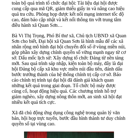
toàn bộ quá trình tổ chức đại hội: Tài liệu đại hội được
cung cấp qua mã QR, giảm thiểu giấy in và nâng cao hiệu
quả tra cứu. Phòng họp được kết nối mạng internet tốc độ
cao, đảm bảo cập nhật và kết nối thông tin với trung tâm
điều hành xã Quan Sơn…
Bà Vi Thị Trọng, Phó Bí thư xã, Chủ tịch UBND xã Quan
Sơn cho biết, Đại hội xã Quan Sơn là hình mẫu để các xã
nhân rộng mô hình đại hội chuyển đổi số ở vùng miền núi,
góp phần xây dựng chính quyền số vững mạnh ngay từ cơ
sở. Dấu mốc lịch sử: Xây dựng tổ chức Đảng từ nền tảng
mới. Sau quá trình sáp nhập, kiện toàn bộ máy, đây là đại
hội Đảng bộ cấp xã khu vực miền núi đầu tiên, đánh dấu
bước trưởng thành của hệ thống chính trị cấp cơ sở. Báo
cáo chính trị trình tại đại hội đã đánh giá khách quan
những kết quả trong giai đoạn. Tổ chức bộ máy được
củng cố, hoạt động hiệu quả. Các chương trình hỗ trợ
giảm nghèo, xây dựng nông thôn mới, an sinh xã hội đạt
nhiều kết quả tích cực.
Xã đã chủ động ứng dụng công nghệ trong quản lý văn
bản, hội họp trực tuyến, bước đầu hình thành tư duy chính
quyền số tại vùng cao.