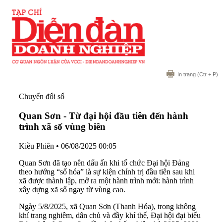
In trang
(Ctr + P)
Chuyển đổi số
Quan Sơn - Từ đại hội đầu tiên đến hành
trình xã số vùng biên
Kiều Phiên
•
06/08/2025 00:05
Quan Sơn đã tạo nên dấu ấn khi tổ chức Đại hội Đảng
theo hướng “số hóa” là sự kiện chính trị đầu tiên sau khi
xã được thành lập, mở ra một hành trình mới: hành trình
xây dựng xã số ngay từ vùng cao.
Ngày 5/8/2025, xã Quan Sơn (Thanh Hóa), trong không
khí trang nghiêm, dân chủ và đầy khí thế, Đại hội đại biểu