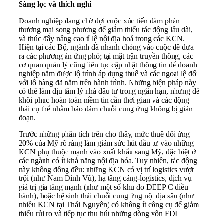
Sàng lọc và thích nghi
Doanh nghiệp đang chờ đợi cuộc xúc tiến đàm phán
thương mại song phương để giảm thiểu tác động lâu dài,
và thúc đẩy nâng cao tỉ lệ nội địa hoá trong các KCN.
Hiện tại các Bộ, ngành đã nhanh chóng vào cuộc để đưa
ra các phương án ứng phó; tại mặt trận truyền thông, các
cơ quan quản lý cũng liên tục cập nhật thông tin để doanh
nghiệp nắm được lộ trình áp dụng thuế và các ngoại lệ đối
với lô hàng đã nằm trên hành trình. Những biện pháp này
có thể làm dịu tâm lý nhà đầu tư trong ngắn hạn, nhưng để
khôi phục hoàn toàn niềm tin cần thời gian và các động
thái cụ thể nhằm bảo đảm chuỗi cung ứng không bị gián
đoạn.
Trước những phân tích trên cho thấy, mức thuế đối ứng
20% của Mỹ rõ ràng làm giảm sức hút đầu tư vào những
KCN phụ thuộc mạnh vào xuất khẩu sang Mỹ, đặc biệt ở
các ngành có ít khả năng nội địa hóa. Tuy nhiên, tác động
này không đồng đều: những KCN có vị trí logistics vượt
trội (như Nam Đình Vũ), hạ tầng cảng-logistics, dịch vụ
giá trị gia tăng mạnh (như một số khu do DEEP C điều
hành), hoặc hệ sinh thái chuỗi cung ứng nội địa sâu (như
nhiều KCN tại Thái Nguyên) có không ít công cụ để giảm
thiểu rủi ro và tiếp tục thu hút những dòng vốn FDI