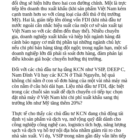
đối ứng sẽ hiện hữu theo hai con đường chính. Một là trực
tiếp lên doanh thu xuất khẩu (khi sản phẩm Việt Nam kém
cạnh tranh hơn so với cùng loại của đối thủ ở thị trường
Mỹ). Hai là, gián tiếp lên dòng vốn FDI (khi nhà đầu tư
nước ngoài cân nhắc hiệu suất của một cơ sở sản xuất tại
Việt Nam so với các điểm đến thay thế). Nhiều chuyên
gia, doanh nghiệp xuất khẩu và hiệp hội ngành hàng đã
cảnh báo nguy cơ mất thị phần tại những ngành chủ lực
nếu chi phí bán hàng tăng đột ngột; trong ngắn hạn, một số
doanh nghiệp lớn đã phải rà soát đơn hàng, đàm phán lại
điều khoản giá hoặc chuyển hướng thị trường.
Đối với các chủ đầu tư hạ tầng KCN như VSIP, DEEP C,
Nam Đình Vũ hay các KCN ở Thái Nguyên, hệ quả
không chỉ nằm ở con số đơn hàng của một vài nhà máy mà
còn nằm ở câu hỏi dài hạn. Liệu nhà đầu tư FDI, đặc biệt
trong các chuỗi sản xuất dễ dịch chuyển có tiếp tục chọn
đặt nhà máy ở Việt Nam khi chi phí xuất khẩu sang thị
trường lớn như Mỹ tăng thêm 20%?
Thực tế cho thấy các chủ đầu tư KCN đang chủ động tái
định vị sản phẩm và dịch vụ, mở rộng quỹ đất dành cho
công nghiệp công nghệ cao, logistics tích hợp, năng lượng
sạch và dịch vụ hỗ trợ nội địa hóa nhằm giảm rủi ro cho
nhà sản xuất. Ví dụ, VSIP trong năm gần đây vẫn liên tiếp