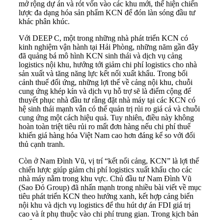
mở rộng dự án và rót vốn vào các khu mới, thể hiện chiến
lược đa dạng hóa sản phẩm KCN để đón làn sóng đầu tư
khác phân khúc.
Với DEEP C, một trong những nhà phát triển KCN có
kinh nghiệm vận hành tại Hải Phòng, những năm gần đây
đã quảng bá mô hình KCN sinh thái và dịch vụ cảng
logistics nội khu, hướng tới giảm chi phí logistics cho nhà
sản xuất và tăng năng lực kết nối xuất khẩu. Trong bối
cảnh thuế đối ứng, những lợi thế về cảng nội khu, chuỗi
cung ứng khép kín và dịch vụ hỗ trợ sẽ là điểm cộng để
thuyết phục nhà đầu tư rằng đặt nhà máy tại các KCN có
hệ sinh thái mạnh vẫn có thể quản trị rủi ro giá cả và chuỗi
cung ứng một cách hiệu quả. Tuy nhiên, điều này không
hoàn toàn triệt tiêu rủi ro mất đơn hàng nếu chi phí thuế
khiến giá hàng hóa Việt Nam cao hơn đáng kể so với đối
thủ cạnh tranh.
Còn ở Nam Đình Vũ, vị trí “kết nối cảng, KCN” là lợi thế
chiến lược giúp giảm chi phí logistics xuất khẩu cho các
nhà máy nằm trong khu vực. Chủ đầu tư Nam Đình Vũ
(Sao Đỏ Group) đã nhấn mạnh trong nhiều bài viết về mục
tiêu phát triển KCN theo hướng xanh, kết hợp cảng biển
nội khu và dịch vụ logistics để thu hút dự án FDI giá trị
cao và ít phụ thuộc vào chi phí trung gian. Trong kịch bản