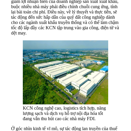
giảm lợi nhuận biên của doanh nghiệp sản xuất xuất khẩu,
buộc nhiều nhà máy phải điều chỉnh chuỗi cung ứng, tính
lại bài toán chi phí. Điều này, về lý thuyết và thực tiễn, sẽ
tác động đến sức hấp dẫn của quỹ đất công nghiệp dành
cho các ngành xuất khẩu truyền thống và có thể làm chậm
tốc độ lấp đầy các KCN tập trung vào gia công, điện tử và
dệt may.
KCN công nghệ cao, logistics tích hợp, năng
lượng sạch và dịch vụ hỗ trợ nội địa hóa tốt
đang vẫn thu hút cao các nhà máy FDI.
Ở góc nhìn kinh tế vĩ mô, sự tác động lan truyền của thuế