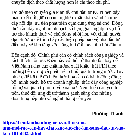
chuyển dịch theo chất lượng hơn là chỉ theo chi phí.
Do đó theo chuyên gia kinh tế, chủ đầu tư KCN nên đẩy
mạnh kết nối giữa doanh nghiệp xuất khẩu và nhà cung
cấp nội địa, ưu tiên phát triển cụm cung ứng tại chỗ. Đồng
thời cần đẩy mạnh minh bạch số liệu, gia tăng dịch vụ hỗ
trợ cho khách thuê và chủ động phối hợp với chính quyền
địa phương để trình bày các biện pháp bảo vệ nhà đầu tư
điều này sẽ làm tăng sức nặng khi đối thoại thu hút đầu tư.
Bên cạnh đó, Chính phủ cần có chính sách công nghiệp và
kích thích nội lực. Điều này có thể trở thành đòn bẩy để
Việt Nam nâng cao chất lượng xuất khẩu, hút FDI theo
hướng bền vững và phát triển chuỗi giá trị trong nước. Tuy
nhiên, để lợi thế đó hiện thực hoá cần có hành động đồng
bộ: minh bạch, hỗ trợ doanh nghiệp, thúc đẩy công nghiệp
hỗ trợ và quản trị rủi ro về xuất xứ. Nếu thiếu các yếu tố
trên, thuế đối ứng dễ trở thành gánh nặng cho những
doanh nghiệp nhỏ và ngành hàng còn yếu.
Phương Thanh
https://diendandoanhnghiep.vn/thue-doi-
ung-moi-rao-can-hay-chat-xuc-tac-cho-lan-song-dau-tu-vao-
kcn-10158823.html