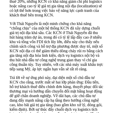
thuế 20%, những KCN có khả năng giảm chi phí logistics
hoặc nâng cao tỷ lệ giá trị gia tăng nội địa (localization) sẽ
có lợi thế hơn trong việc bảo vệ năng lực cạnh tranh của
khách thuê bên trong KCN.
Với Thái Nguyên là một minh chứng cho khả năng
“chống chịu” của một hệ thống KCN đã xây dựng chuỗi
giá trị nội địa khá sâu. Các KCN ở Thái Nguyên đã thu
hút hàng trăm dự án, trong đó có tỷ lệ lấp đầy cao ở nhiều
khu và tổng vốn FDI tích lũy lớn, điều này cho thấy nếu
chính sách công và hỗ trợ địa phương được duy trì, một số
KCN nội địa có thể giảm thiểu dòng chảy rủi ro bằng cách
gia tăng nội địa hóa linh kiện, dịch vụ logistics nội bộ và
thu hút nhà đầu tư công nghệ trung gian thay vì chỉ gia
công thuần túy. Tuy nhiên, với các nhà máy xuất khẩu trực
tiếp sang Mỹ, áp lực ngắn hạn vẫn sẽ rất rõ ràng.
Trả lời về sự ứng phó này, đại diện một số chủ đầu tư
KCN cho rằng, trước mắt sẽ hai lớp phản ứng: Đầu tiên,
hỗ trợ khách thuê điều chỉnh đơn hàng, thuyết phục đối tác
thương mại và hướng dẫn chuyển đổi mặt bằng hoạt động
để giữ chân doanh nghiệp. Về dài hạn, các chủ đầu tư
đang đẩy mạnh nâng cấp hạ tầng theo hướng công nghệ
cao, kho bãi giá trị gia tăng (bao gồm kho xử lý, đóng gói,
kiểm định). Bởi sự thúc đẩy chuỗi dịch vụ logistics tích