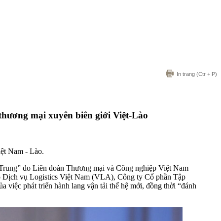
In trang
(Ctr + P)
ương mại xuyên biên giới Việt-Lào
iệt Nam - Lào.
ền Trung” do Liên đoàn Thương mại và Công nghiệp Việt Nam
 Dịch vụ Logistics Việt Nam (VLA), Công ty Cổ phần Tập
iệc phát triển hành lang vận tải thế hệ mới, đồng thời “đánh