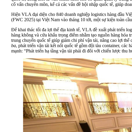
cố vấn chuyên môn, kể cả các vấn đề hội nhập quốc tế, giúp do
Hiện VLA đại diện cho 840 doanh nghiệp logistics hàng đầu Việ
(FWC 2025) tại Việt Nam vào tháng 10 tới, một sự kiện toàn cầu 
Để khai thác tối đa lợi thế địa kinh tế, VLA đề xuất phát triển lo
hàng không và cửa khẩu trọng điểm nhằm tạo nguồn hàng hóa tru
trung chuyển quốc tế giúp giảm chi phí vận tải, nâng cao lợi th
ba
, phát triển vận tải kết nối quốc tế gồm đội tàu container, các
mạnh: “Phát triển hạ tầng vận tải phải đi đôi với chiến lược thu 