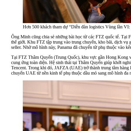
Hơn 500 khách tham dự “Diễn đàn logistics Vùng lần VI: 
Ông Minh cũng chia sẻ những bài học từ các FTZ quốc tế. Tại 
thế giới. Khu FTZ tập trung vào trung chuyển, kho bãi, dịch vụ gi
seller. Nhờ mô hình này, Panama đã chuyển từ phụ thuộc vào kê
Tại FTZ Thâm Quyến (Trung Quốc), khu vực gần Hong Kong và v
cung ứng toàn diện. Hệ sinh thái tại Thâm Quyến giúp khởi nghi
Tencent. Trong khi đó, JAFZA (UAE) trở thành trung tâm hàng khô
chuyển UAE từ nền kinh tế phụ thuộc dầu mỏ sang mô hình đa 