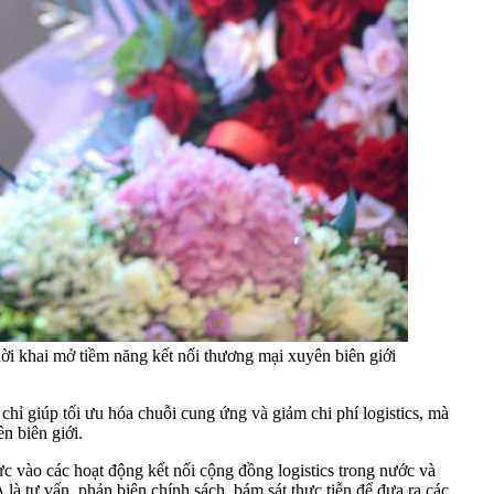
ời khai mở tiềm năng kết nối thương mại xuyên biên giới
chỉ giúp tối ưu hóa chuỗi cung ứng và giảm chi phí logistics, mà
n biên giới.
 vào các hoạt động kết nối cộng đồng logistics trong nước và
à tư vấn, phản biện chính sách, bám sát thực tiễn để đưa ra các