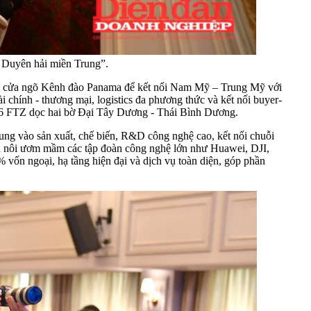
à Duyên hải miền Trung”.
 tại cửa ngõ Kênh đào Panama để kết nối Nam Mỹ – Trung Mỹ với
ài chính - thương mại, logistics đa phương thức và kết nối buyer-
h 26 FTZ dọc hai bờ Đại Tây Dương - Thái Bình Dương.
g vào sản xuất, chế biến, R&D công nghệ cao, kết nối chuỗi
 là nôi ươm mầm các tập đoàn công nghệ lớn như Huawei, DJI,
% vốn ngoại, hạ tầng hiện đại và dịch vụ toàn diện, góp phần