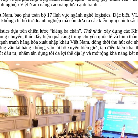
anh nghiệp Việt Nam nâng cao năng lực cạnh tranh”.
t Nam, bao phủ toàn bộ 17 lĩnh vực ngành nghề logistics. Đặc biệt, 
không chỉ hỗ trợ doanh nghiệp mà còn đưa ra các kiến nghị chính sách 
gistics dựa trên chiến lược “kiềng ba chân”.
Thứ nhất
, xây dựng các Kh
ng chuyển, thúc đẩy hiệu quả cảng trung chuyển quốc tế và hình thành
ế cạnh tranh hàng hóa xuất nhập khẩu Việt Nam, đồng thời thu hút các n
 hãng vận tải hàng không, vận tải bộ xuyên biên giới, tạo điều kiện khai
hút đầu tư, nhằm tận dụng tối đa lợi thế địa lý và mở rộng khả năng kết n