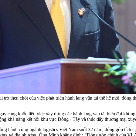
 then chốt của việc phát triển hành lang vận tải thế hệ mới, đồng th
ày càng khốc liệt, việc xây dựng các hành lang vận tải hiện đại không 
rộng khả năng kết nối khu vực Đông - Tây và thúc đẩy thương mại xuyê
g hành cùng ngành logistics Việt Nam suốt 32 năm, đóng góp tích cực
g ương và địa phương. Ông Minh khẳng định:
“
Đóng góp chính của VLA l