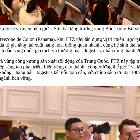
Logistics xuyên biên giới - Sức bật tăng trưởng vùng Bắc Trung Bộ v
Freezone de Colon (Panama), khu FTZ này tận dụng vị trí chiến lược
á trị gia tăng, tái xuất hàng hóa, thông quan nhanh, cùng hệ sinh thái t
nh đào sang quốc gia dịch vụ thương mại - logistics, nhân rộng thàn
ùng công xưởng sản xuất sôi động của Trung Quốc, FTZ này tập trun
ệp sáng tạo phát triển, biến vùng này thành “công xưởng thế giới” và
ng - hàng hải - logistics kết nối toàn cầu, với chính sách ưu đãi 100
ngành bền vững.