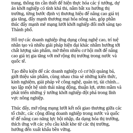
trang, thông tin cần thiết để hiện thực hóa các ý tưởng, dự
án khởi nghiệp có tính khả thi, nắm bắt xu hướng thị
trường, từng bước định vị thương hiệu để nâng cao giá trị
gia tăng, đẩy mạnh thương mại hóa nông sản, góp phần
thúc đẩy mạnh mẽ mạng lưới khởi nghiệp đổi mới sáng tạo
Thành phố.
Hỗ trợ các doanh nghiệp ứng dụng công nghệ cao, trí tuệ
nhân tạo và nhiều giải pháp hiện đại khác nhằm hướng tới
chất lượng sản phẩm, mở thêm nhiều cơ hội mới để nâng
cao giá trị gia tăng với mở rộng thị trường trong nước và
quốc tế.
Tạo điều kiện để các doanh nghiệp có cơ hội quảng bá,
giới thiệu sản phẩm, cùng nhau chia sẻ những kiến thức,
kinh nghiệm, giải pháp về công nghệ, quản trị, tài chính...
tạo lập một hệ sinh thái năng động, thuận lợi, ươm mầm và
phát triển những ý tưởng khởi nghiệp đột phá trong lĩnh
vực nông nghiệp.
Thúc đẩy, mở rộng mạng lưới kết nối giao thương giữa các
tổ chức, các cộng đồng doanh nghiệp trong nước và quốc
tế để nâng cao năng lực hội nhập, đa dạng hóa thị trường,
thích ứng với các yêu cầu khắt khe từ các thị trường,
hướng đến xuất khẩu bền vững.