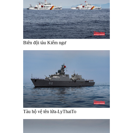
Biên đội tàu Kiểm ngư
Tàu hộ vệ tên lửa-LyThaiTo