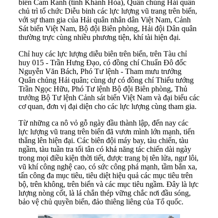
biển Cam Ranh (tỉnh Khánh Hòa), Quân chủng Hải quân
chủ trì tổ chức Diễu binh các lực lượng vũ trang trên biển,
với sự tham gia của Hải quân nhân dân Việt Nam, Cảnh
Sát biển Việt Nam, Bộ đội Biên phòng, Hải đội Dân quân
thường trực cùng nhiều phương tiện, khí tài hiện đại.
Chỉ huy các lực lượng diễu biên trên biển, trên Tàu chỉ
huy 015 - Trần Hưng Đạo, có đồng chí Chuẩn Đô đốc
Nguyễn Văn Bách, Phó Tư lệnh - Tham mưu trưởng
Quân chủng Hải quân; cùng dự có đồng chí Thiếu tướng
Trần Ngọc Hữu, Phó Tư lệnh Bộ đội Biên phòng, Thủ
trưởng Bộ Tư lệnh Cảnh sát biển Việt Nam và đại biểu các
cơ quan, đơn vị đại diện cho các lực lượng cùng tham gia.
Từ những ca nô vỏ gỗ ngày đầu thành lập, đến nay các
lực lượng vũ trang trên biển đã vươn mình lớn mạnh, tiến
thẳng lên hiện đại. Các biên đội máy bay, tàu chiến, tàu
ngầm, tàu tuần tra tối tân có khả năng tác chiến dài ngày
trong mọi điều kiện thời tiết, được trang bị tên lửa, ngư lôi,
vũ khí công nghệ cao, có sức công phá mạnh, tầm bắn xa,
tấn công đa mục tiêu, tiêu diệt hiệu quả các mục tiêu trên
bộ, trên không, trên biển và các mục tiêu ngầm. Đây là lực
lượng nòng cốt, là lá chắn thép vững chắc nơi đầu sóng,
bảo vệ chủ quyền biển, đảo thiêng liêng của Tổ quốc.