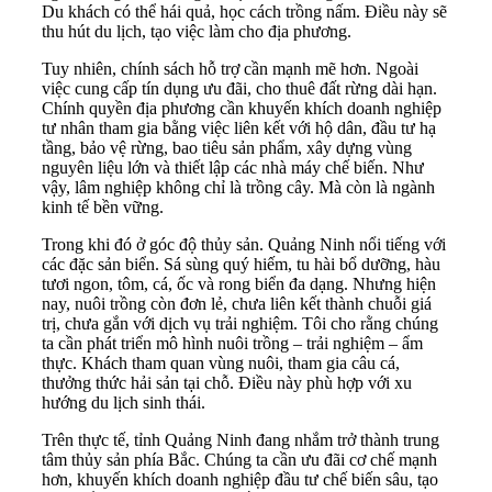
Du khách có thể hái quả, học cách trồng nấm. Điều này sẽ
thu hút du lịch, tạo việc làm cho địa phương.
Tuy nhiên, chính sách hỗ trợ cần mạnh mẽ hơn. Ngoài
việc cung cấp tín dụng ưu đãi, cho thuê đất rừng dài hạn.
Chính quyền địa phương cần khuyến khích doanh nghiệp
tư nhân tham gia bằng việc liên kết với hộ dân, đầu tư hạ
tầng, bảo vệ rừng, bao tiêu sản phẩm, xây dựng vùng
nguyên liệu lớn và thiết lập các nhà máy chế biến. Như
vậy, lâm nghiệp không chỉ là trồng cây. Mà còn là ngành
kinh tế bền vững.
Trong khi đó ở góc độ thủy sản. Quảng Ninh nổi tiếng với
các đặc sản biển. Sá sùng quý hiếm, tu hài bổ dưỡng, hàu
tươi ngon, tôm, cá, ốc và rong biển đa dạng. Nhưng hiện
nay, nuôi trồng còn đơn lẻ, chưa liên kết thành chuỗi giá
trị, chưa gắn với dịch vụ trải nghiệm. Tôi cho rằng chúng
ta cần phát triển mô hình nuôi trồng – trải nghiệm – ẩm
thực. Khách tham quan vùng nuôi, tham gia câu cá,
thưởng thức hải sản tại chỗ. Điều này phù hợp với xu
hướng du lịch sinh thái.
Trên thực tế, tỉnh Quảng Ninh đang nhắm trở thành trung
tâm thủy sản phía Bắc. Chúng ta cần ưu đãi cơ chế mạnh
hơn, khuyến khích doanh nghiệp đầu tư chế biến sâu, tạo