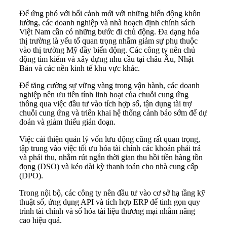
Để ứng phó với bối cảnh mới với những biến động khôn
lường, các doanh nghiệp và nhà hoạch định chính sách
Việt Nam cần có những bước đi chủ động. Đa dạng hóa
thị trường là yếu tố quan trọng nhằm giảm sự phụ thuộc
vào thị trường Mỹ đầy biến động. Các công ty nên chủ
động tìm kiếm và xây dựng nhu cầu tại châu Âu, Nhật
Bản và các nền kinh tế khu vực khác.
Để tăng cường sự vững vàng trong vận hành, các doanh
nghiệp nên ưu tiên tính linh hoạt của chuỗi cung ứng
thông qua việc đầu tư vào tích hợp số, tận dụng tài trợ
chuỗi cung ứng và triển khai hệ thống cảnh báo sớm để dự
đoán và giảm thiểu gián đoạn.
Việc cải thiện quản lý vốn lưu động cũng rất quan trọng,
tập trung vào việc tối ưu hóa tài chính các khoản phải trả
và phải thu, nhằm rút ngắn thời gian thu hồi tiền hàng tồn
đọng (DSO) và kéo dài kỳ thanh toán cho nhà cung cấp
(DPO).
Trong nội bộ, các công ty nên đầu tư vào cơ sở hạ tầng kỹ
thuật số, ứng dụng API và tích hợp ERP để tinh gọn quy
trình tài chính và số hóa tài liệu thương mại nhằm nâng
cao hiệu quả.