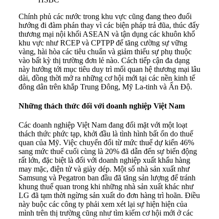
Chính phủ các nước trong khu vực cũng đang theo đuổi
hướng đi đàm phán thay vì các biện pháp trả đũa, thúc đẩy
thương mại nội khối ASEAN và tận dụng các khuôn khổ
khu vực như RCEP và CPTPP để tăng cường sự vững
vàng, hài hòa các tiêu chuẩn và giảm thiểu sự phụ thuộc
vào bất kỳ thị trường đơn lẻ nào. Cách tiếp cận đa dạng
này hướng tới mục tiêu duy trì mối quan hệ thương mại lâu
dài, đồng thời mở ra những cơ hội mới tại các nền kinh tế
đông dân trên khắp Trung Đông, Mỹ La-tinh và Ấn Độ.
Những thách thức đối với doanh nghiệp Việt Nam
Các doanh nghiệp Việt Nam đang đối mặt với một loạt
thách thức phức tạp, khởi đầu là tình hình bất ổn do thuế
quan của Mỹ. Việc chuyển đổi từ mức thuế dự kiến ​​46%
sang mức thuế cuối cùng là 20% đã dẫn đến sự biến động
rất lớn, đặc biệt là đối với doanh nghiệp xuất khẩu hàng
may mặc, điện tử và giày dép. Một số nhà sản xuất như
Samsung và Pegatron ban đầu đã tăng sản lượng để tránh
khung thuế quan trong khi những nhà sản xuất khác như
LG đã tạm thời ngừng sản xuất do đơn hàng trì hoãn. Điều
này buộc các công ty phải xem xét lại sự hiện hiện của
mình trên thị trường cũng như tìm kiếm cơ hội mới ở các