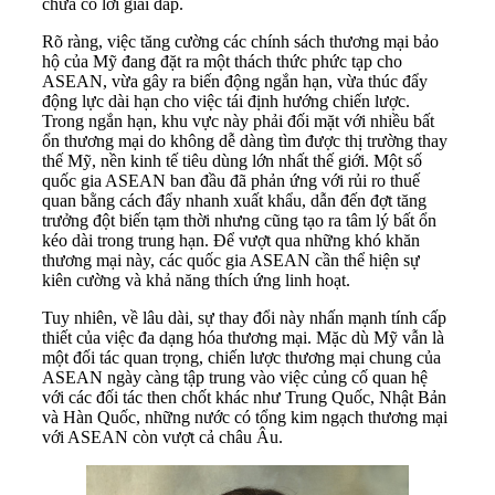
chưa có lời giải đáp.
Rõ ràng, việc tăng cường các chính sách thương mại bảo
hộ của Mỹ đang đặt ra một thách thức phức tạp cho
ASEAN, vừa gây ra biến động ngắn hạn, vừa thúc đẩy
động lực dài hạn cho việc tái định hướng chiến lược.
Trong ngắn hạn, khu vực này phải đối mặt với nhiều bất
ổn thương mại do không dễ dàng tìm được thị trường thay
thế Mỹ, nền kinh tế tiêu dùng lớn nhất thế giới. Một số
quốc gia ASEAN ban đầu đã phản ứng với rủi ro thuế
quan bằng cách đẩy nhanh xuất khẩu, dẫn đến đợt tăng
trưởng đột biến tạm thời nhưng cũng tạo ra tâm lý bất ổn
kéo dài trong trung hạn. Để vượt qua những khó khăn
thương mại này, các quốc gia ASEAN cần thể hiện sự
kiên cường và khả năng thích ứng linh hoạt.
Tuy nhiên, về lâu dài, sự thay đổi này nhấn mạnh tính cấp
thiết của việc đa dạng hóa thương mại. Mặc dù Mỹ vẫn là
một đối tác quan trọng, chiến lược thương mại chung của
ASEAN ngày càng tập trung vào việc củng cố quan hệ
với các đối tác then chốt khác như Trung Quốc, Nhật Bản
và Hàn Quốc, những nước có tổng kim ngạch thương mại
với ASEAN còn vượt cả châu Âu.