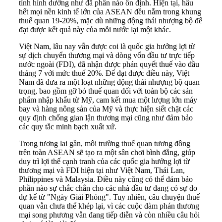
tình hình dường như đã phần nào ổn định. Hiện tại, hầu
hết mọi nền kinh tế lớn của ASEAN đều nằm trong khung
thuế quan 19-20%, mặc dù những động thái nhượng bộ để
đạt được kết quả này của mỗi nước lại một khác.
Việt Nam, lâu nay vẫn được coi là quốc gia hưởng lợi từ
sự dịch chuyển thương mại và dòng vốn đầu tư trực tiếp
nước ngoài (FDI), đã nhận được phán quyết thuế vào đầu
tháng 7 với mức thuế 20%. Để đạt được điều này, Việt
Nam đã đưa ra một loạt những động thái nhượng bộ quan
trọng, bao gồm gỡ bỏ thuế quan đối với toàn bộ các sản
phẩm nhập khẩu từ Mỹ, cam kết mua một lượng lớn máy
bay và hàng nông sản của Mỹ và thực hiện siết chặt các
quy định chống gian lận thương mại cũng như đảm bảo
các quy tắc minh bạch xuất xứ.
Trong tương lai gần, môi trường thuế quan tương đồng
trên toàn ASEAN sẽ tạo ra một sân chơi bình đẳng, giúp
duy trì lợi thế cạnh tranh của các quốc gia hưởng lợi từ
thương mại và FDI hiện tại như Việt Nam, Thái Lan,
Philippines và Malaysia. Điều này cũng có thể đảm bảo
phần nào sự chắc chắn cho các nhà đầu tư đang có sự do
dự kể từ "Ngày Giải Phóng". Tuy nhiên, câu chuyện thuế
quan vẫn chưa thể khép lại, vì các cuộc đàm phán thương
mại song phương vẫn đang tiếp diễn và còn nhiều câu hỏi