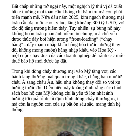
Bất chấp những trở ngại này, một nghịch lý thú vị đã xuất
hiện: thương mại toàn cầu không chỉ bám trụ mà còn phát
triển mạnh mẽ. Nửa đầu năm 2025, kim ngạch thương mại
toàn cầu đạt mức cao kỷ lục, tăng khoảng 300 tỷ USD, với
tốc độ tăng trưởng hiếm thấy. Tuy nhiên, sự bùng nổ này
không hoàn toàn phản ánh niềm tin chung, mà chủ yếu
được thúc đẩy bởi hiện tượng "front-loading” (“chạy
hàng” - đẩy mạnh nhập khẩu hàng hóa trước những thay
đổi không mong muốn) hàng nhập khẩu vào Hoa Kỳ -
một cuộc chạy đua của các doanh nghiệp để tránh các mức
thuế bảo hộ mới được áp đặt.
Trong khi dòng chảy thương mại vào Mỹ tăng vọt, các
hành lang thương mại quan trọng khác, chẳng hạn như từ
châu Á sang châu Âu, hầu như không thay đổi so với xu
hướng trước đó. Diễn biến này khẳng định rằng các chính
sách bảo hộ của Mỹ không chỉ là yếu tố lớn nhất ảnh
hưởng tới quá trình tái định hình dòng chảy thương mại
mà còn là nguồn cơn của sự bất ổn sâu sắc, mang tính hệ
thống.