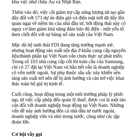
khu vực như châu Âu và Nhật Bản.
Thêm vào đó, việc cắt giảm trợ cấp năng lượng tái tạo gần
đây đối với 173 dự án điện gió và điện mặt trời đã dấy lên
quan ngại về niềm tin của nhà đầu tư, bởi động thái này có
nguy cơ làm giảm khả năng đảm bảo đủ điện - một yếu tố
then chốt đối với sự bùng nổ sản xuất của Việt Nam.
Mặc dù hệ sinh thái FDI đang tăng trưởng mạnh mẽ,
nhưng hoạt động sản xuất nội địa ở khâu cung cấp nguyên
liệu/thành phần tại Việt Nam vẫn chưa thực sự phát triển.
Trong số 103 nhà cung cấp cốt lõi toàn cầu của Samsung,
chỉ có 27 đặt tại Việt Nam và hầu hết vẫn là doanh nghiệp
có vốn nước ngoài. Sự phụ thuộc sâu sắc này khiến nền
tảng sản xuất trở nên dễ bị ảnh hưởng và cản trở việc khai
thác toàn bộ giá trị kinh tế.
Cuối cùng, hoạt động trong một môi trường pháp lý phức
tạp, từ việc cấp phép đến quản lý thuế, được coi là một rào
cản đối với doanh nghiệp hoạt động tại Việt Nam. Những
vấn đề này ảnh hưởng đến cả nhà đầu tư nước ngoài,
doanh nghiệp vừa và nhỏ trong nước, cũng như các tập
đoàn lớn.
Cơ hội vẫy gọi