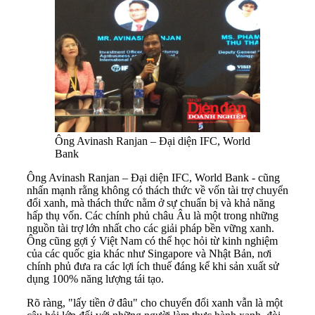
Ông Avinash Ranjan – Đại diện IFC, World
Bank
Ông Avinash Ranjan – Đại diện IFC, World Bank - cũng
nhấn mạnh rằng không có thách thức về vốn tài trợ chuyển
đổi xanh, mà thách thức nằm ở sự chuẩn bị và khả năng
hấp thụ vốn. Các chính phủ châu Âu là một trong những
nguồn tài trợ lớn nhất cho các giải pháp bền vững xanh.
Ông cũng gợi ý Việt Nam có thể học hỏi từ kinh nghiệm
của các quốc gia khác như Singapore và Nhật Bản, nơi
chính phủ đưa ra các lợi ích thuế đáng kể khi sản xuất sử
dụng 100% năng lượng tái tạo.
Rõ ràng, "lấy tiền ở đâu" cho chuyển đổi xanh vẫn là một