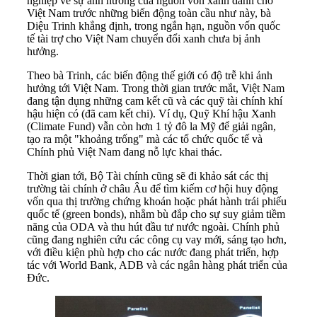
nghiệp về sự ảnh hưởng của nguồn vốn xanh dành cho
Việt Nam trước những biến động toàn cầu như này, bà
Diệu Trinh khẳng định, trong ngắn hạn, nguồn vốn quốc
tế tài trợ cho Việt Nam chuyển đổi xanh chưa bị ảnh
hưởng.
Theo bà Trinh, các biến động thế giới có độ trễ khi ảnh
hưởng tới Việt Nam. Trong thời gian trước mắt, Việt Nam
đang tận dụng những cam kết cũ và các quỹ tài chính khí
hậu hiện có (đã cam kết chi). Ví dụ, Quỹ Khí hậu Xanh
(Climate Fund) vẫn còn hơn 1 tỷ đô la Mỹ để giải ngân,
tạo ra một "khoảng trống" mà các tổ chức quốc tế và
Chính phủ Việt Nam đang nỗ lực khai thác.
Thời gian tới, Bộ Tài chính cũng sẽ đi khảo sát các thị
trường tài chính ở châu Âu để tìm kiếm cơ hội huy động
vốn qua thị trường chứng khoán hoặc phát hành trái phiếu
quốc tế (green bonds), nhằm bù đắp cho sự suy giảm tiềm
năng của ODA và thu hút đầu tư nước ngoài. Chính phủ
cũng đang nghiên cứu các công cụ vay mới, sáng tạo hơn,
với điều kiện phù hợp cho các nước đang phát triển, hợp
tác với World Bank, ADB và các ngân hàng phát triển của
Đức.