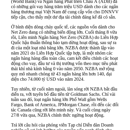
(World Bank) và Ngân hàng Phát triển Châu Á (ADB) đã
có những gói vay hàng trăm triệu USD dành cho các ngân
hàng thương mại Việt Nam để cung cấp vốn cho DNNVV
tiếp cận, cho thấy một dư địa tài chính đáng kể đã có sẵn.
Ở bình diện dòng chảy quốc tế, các nguồn vốn dành cho
Net Zero đang có những biến động lớn. Cuối tháng 8 vừa
rồi, Liên minh Ngân hàng Net Zero (NZBA) do Liên Hợp
Quốc hậu thuẫn thông báo tạm dừng hoạt động, sau sự ra
đi của một loạt nhà băng lớn. NZBA được thành lập vào
năm 2021 do Liên Hợp Quốc tập hợp, là một nhóm các
ngân hàng hàng đầu toàn cầu, cam kết điều chỉnh các hoạt
động cho vay, đầu tư và thị trường vốn theo mục tiêu phát
thải khí nhà kính bằng 0 vào năm 2050. NZBA mở rộng
quy mô nhanh chóng từ 43 ngân hàng lên hơn 140, đại
diện cho 74.000 tỷ USD vào năm 2024.
Tuy nhiên, từ cuối năm ngoái, làn sóng rời NZBA bắt đầu
diễn ra, với tuyên bố đầu tiên từ Goldman Sachs. Chỉ vài
tuần sau đó, loạt ngân hàng lớn Phố Wall gồm Wells
Fargo, Bank of America, JPMorgan Chase, rồi đến các đối
tác Canada cũng rời liên minh này. Và cuối cùng ngày
27/8 vừa qua, NZBA chính thức ngừng hoạt động.
Trả lời câu hỏi của phóng viên Tạp chí Diễn đàn Doanh