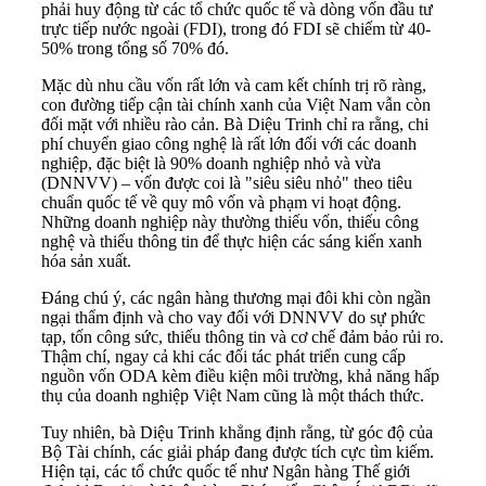
phải huy động từ các tổ chức quốc tế và dòng vốn đầu tư
trực tiếp nước ngoài (FDI), trong đó FDI sẽ chiếm từ 40-
50% trong tổng số 70% đó.
Mặc dù nhu cầu vốn rất lớn và cam kết chính trị rõ ràng,
con đường tiếp cận tài chính xanh của Việt Nam vẫn còn
đối mặt với nhiều rào cản. Bà Diệu Trinh chỉ ra rằng, chi
phí chuyển giao công nghệ là rất lớn đối với các doanh
nghiệp, đặc biệt là 90% doanh nghiệp nhỏ và vừa
(DNNVV) – vốn được coi là "siêu siêu nhỏ" theo tiêu
chuẩn quốc tế về quy mô vốn và phạm vi hoạt động.
Những doanh nghiệp này thường thiếu vốn, thiếu công
nghệ và thiếu thông tin để thực hiện các sáng kiến xanh
hóa sản xuất.
Đáng chú ý, các ngân hàng thương mại đôi khi còn ngần
ngại thẩm định và cho vay đối với DNNVV do sự phức
tạp, tốn công sức, thiếu thông tin và cơ chế đảm bảo rủi ro.
Thậm chí, ngay cả khi các đối tác phát triển cung cấp
nguồn vốn ODA kèm điều kiện môi trường, khả năng hấp
thụ của doanh nghiệp Việt Nam cũng là một thách thức.
Tuy nhiên, bà Diệu Trinh khẳng định rằng, từ góc độ của
Bộ Tài chính, các giải pháp đang được tích cực tìm kiếm.
Hiện tại, các tổ chức quốc tế như Ngân hàng Thế giới