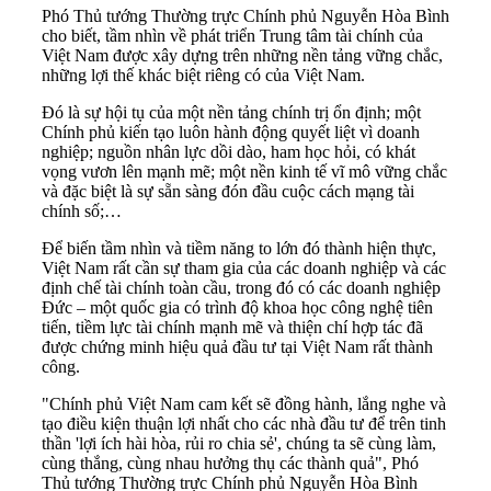
Phó Thủ tướng Thường trực Chính phủ Nguyễn Hòa Bình
cho biết, tầm nhìn về phát triển Trung tâm tài chính của
Việt Nam được xây dựng trên những nền tảng vững chắc,
những lợi thế khác biệt riêng có của Việt Nam.
Đó là sự hội tụ của một nền tảng chính trị ổn định; một
Chính phủ kiến tạo luôn hành động quyết liệt vì doanh
nghiệp; nguồn nhân lực dồi dào, ham học hỏi, có khát
vọng vươn lên mạnh mẽ; một nền kinh tế vĩ mô vững chắc
và đặc biệt là sự sẵn sàng đón đầu cuộc cách mạng tài
chính số;…
Để biến tầm nhìn và tiềm năng to lớn đó thành hiện thực,
Việt Nam rất cần sự tham gia của các doanh nghiệp và các
định chế tài chính toàn cầu, trong đó có các doanh nghiệp
Đức – một quốc gia có trình độ khoa học công nghệ tiên
tiến, tiềm lực tài chính mạnh mẽ và thiện chí hợp tác đã
được chứng minh hiệu quả đầu tư tại Việt Nam rất thành
công.
"Chính phủ Việt Nam cam kết sẽ đồng hành, lắng nghe và
tạo điều kiện thuận lợi nhất cho các nhà đầu tư để trên tinh
thần 'lợi ích hài hòa, rủi ro chia sẻ', chúng ta sẽ cùng làm,
cùng thắng, cùng nhau hưởng thụ các thành quả", Phó
Thủ tướng Thường trực Chính phủ Nguyễn Hòa Bình