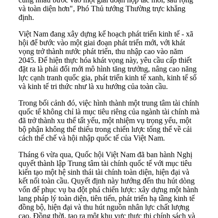
và toàn diện hơn", Phó Thủ tướng Thường trực khẳng
định.
Việt Nam đang xây dựng kế hoạch phát triển kinh tế - xã
hội để bước vào một giai đoạn phát triển mới, với khát
vọng trở thành nước phát triển, thu nhập cao vào năm
2045. Để hiện thực hóa khát vọng này, yêu cầu cấp thiết
đặt ra là phải đổi mới mô hình tăng trưởng, nâng cao năng
lực cạnh tranh quốc gia, phát triển kinh tế xanh, kinh tế số
và kinh tế tri thức như là xu hướng của toàn cầu.
Trong bối cảnh đó, việc hình thành một trung tâm tài chính
quốc tế không chỉ là mục tiêu riêng của ngành tài chính mà
đã trở thành xu thế tất yếu, một nhiệm vụ trọng yếu, một
bộ phận không thể thiếu trong chiến lược tổng thể về cải
cách thể chế và hội nhập quốc tế của Việt Nam.
Tháng 6 vừa qua, Quốc hội Việt Nam đã ban hành Nghị
quyết thành lập Trung tâm tài chính quốc tế với mục tiêu
kiến tạo một hệ sinh thái tài chính toàn diện, hiện đại và
kết nối toàn cầu. Quyết định này hướng đến thu hút dòng
vốn để phục vụ ba đột phá chiến lược: xây dựng một hành
lang pháp lý toàn diện, tiên tiến, phát triển hạ tầng kinh tế
đồng bộ, hiện đại và thu hút nguồn nhân lực chất lượng
cao. Đồng thời, tạo ra một khu vực thực thi chính sách và