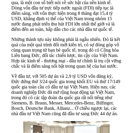
qua, là một con số biết nói về sức bật của nền kinh tế.
Dòng vốn đầu tư trực tiếp nước ngoài (FDI) tiếp tục là
điểm sáng, với vốn thực hiện trong 8 tháng đạt 15,4 tỷ
USD, khẳng định vị thế của Việt Nam trong nhóm 15
nước đang phát triển thu hút FDI lớn nhất thế giới và là
điểm đến an toàn, hấp dẫn cho các nhà đầu tư quốc tế.
Những thành tựu này không phải là ngẫu nhiên. Đó là kết
quả của một quá trình đổi mới kiên trì, có sự đóng góp vô
cùng quan trọng từ bạn bè quốc tế, trong đó có Cộng hòa
Liên bang Đức, đối tác chiến lược, tin cậy của Việt Nam.
Hợp tác kinh tế - thương mại - đầu tư chính là trụ cột vững
chắc và là điểm sáng nổi bật trong quan hệ của hai nước.
Về đầu tư, với 505 dự án và 2,9 tỷ USD vốn đăng ký,
Đức đứng thứ 3/24 quốc gia trong khối EU và thứ 17/149
quốc gia toàn cầu có đầu tư tại Việt Nam. Hiện nay, các
doanh nghiệp Đức đã mở rộng hoạt động tại Việt Nam,
trong đó có các tập đoàn đa quốc gia rất nổi tiếng như
Siemens, B. Braun, Messer, Mercedes-Benz, Bilfinger,
Bosch, Deutsche Bank, Allianz... Ở chiều ngược lại, các
nhà đầu tư Việt Nam cũng đã đầu tư sang Đức 44 dự án.