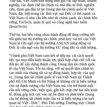
Thứ hai, Việt Nam trân trọng mời gọi các tập đoàn, doanh
nghiệp, các định chế tài chính và nhà đầu tư Đức nghiên
cứu, tham gia đầu tư tại Trung tâm tài chính quốc tế Việt
Nam, đặc biệt trong các lĩnh vực mà Đức có thế mạnh và
Việt Nam có nhu cầu lớn như tài chính xanh, tài chính bền
vững, FinTech, quản lý quỹ và công nghệ bảo hiểm
(InsurTech).
Thứ ba, hai bên cùng nhau hành động để tăng cường kết
nối giữa hai thị trường tài chính, phát huy vai trò của Việt
Nam là cửa ngõ vào thị trường ASEAN năng động và
Đức là cửa ngõ vào thị trường EU rộng lớn và chất lượng.
"Chính phủ Việt Nam cam kết sẽ tiếp tục cải cách quyết
liệt, tạo mọi điều kiện thuận lợi, phối hợp chặt chẽ với các
đối tác để xây dựng thành công Trung tâm tài chính quốc
tế của Việt Nam. Tôi tin rằng, với sự quyết tâm chính trị
cao nhất của chúng tôi và sự đồng hành, hợp tác của quý
vị, Trung tâm tài chính quốc tế của Việt Nam tại Thành
phố Hồ Chí Minh và Đà Nẵng sẽ không chỉ là biểu tượng
cho sự thịnh vượng của Việt Nam mà còn trở thành một
cầu nối vững chắc, hiệu quả, gắn kết chặt chẽ hai nền kinh
tế, đóng góp tích cực vào sự ổn định và phát triển chung
của hệ thống tài chính toàn cầu và là biểu tượng của mối
quan hệ Việt - Đức", Phó Thủ tướng Thường trực Chính