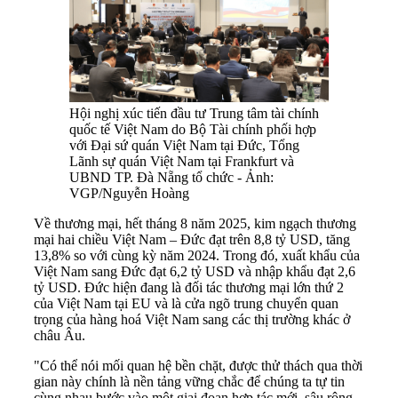
Hội nghị xúc tiến đầu tư Trung tâm tài chính
quốc tế Việt Nam do Bộ Tài chính phối hợp
với Đại sứ quán Việt Nam tại Đức, Tổng
Lãnh sự quán Việt Nam tại Frankfurt và
UBND TP. Đà Nẵng tổ chức - Ảnh:
VGP/Nguyễn Hoàng
Về thương mại, hết tháng 8 năm 2025, kim ngạch thương
mại hai chiều Việt Nam – Đức đạt trên 8,8 tỷ USD, tăng
13,8% so với cùng kỳ năm 2024. Trong đó, xuất khẩu của
Việt Nam sang Đức đạt 6,2 tỷ USD và nhập khẩu đạt 2,6
tỷ USD. Đức hiện đang là đối tác thương mại lớn thứ 2
của Việt Nam tại EU và là cửa ngõ trung chuyển quan
trọng của hàng hoá Việt Nam sang các thị trường khác ở
châu Âu.
"Có thể nói mối quan hệ bền chặt, được thử thách qua thời
gian này chính là nền tảng vững chắc để chúng ta tự tin
cùng nhau bước vào một giai đoạn hợp tác mới, sâu rộng