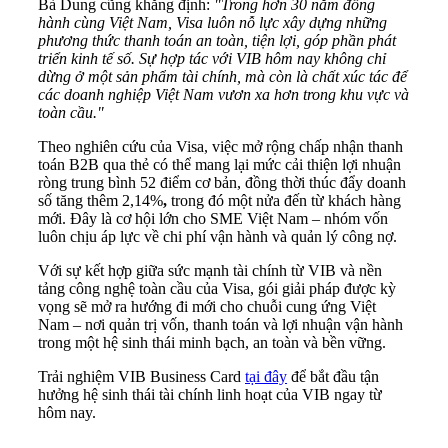
Bà Dung cũng khẳng định:
"Trong hơn 30 năm đồng
hành cùng Việt Nam, Visa luôn nỗ lực xây dựng những
phương thức thanh toán an toàn, tiện lợi, góp phần phát
triển kinh tế số. Sự hợp tác với VIB hôm nay không chỉ
dừng ở một sản phẩm tài chính, mà còn là chất xúc tác để
các doanh nghiệp Việt Nam vươn xa hơn trong khu vực và
toàn cầu."
Theo nghiên cứu của Visa, việc mở rộng chấp nhận thanh
toán B2B qua thẻ có thể mang lại mức cải thiện lợi nhuận
ròng trung bình 52 điểm cơ bản, đồng thời thúc đẩy doanh
số tăng thêm 2,14%
,
trong đó một nửa đến từ khách hàng
mới. Đây là cơ hội lớn cho SME Việt Nam – nhóm vốn
luôn chịu áp lực về chi phí vận hành và quản lý công nợ.
Với sự kết hợp giữa sức mạnh tài chính từ VIB và nền
tảng công nghệ toàn cầu của Visa, gói giải pháp được kỳ
vọng sẽ mở ra hướng đi mới cho chuỗi cung ứng Việt
Nam – nơi quản trị vốn, thanh toán và lợi nhuận vận hành
trong một hệ sinh thái minh bạch, an toàn và bền vững.
Trải nghiệm VIB Business Card
tại đây
để bắt đầu tận
hưởng hệ sinh thái tài chính linh hoạt của VIB ngay từ
hôm nay.