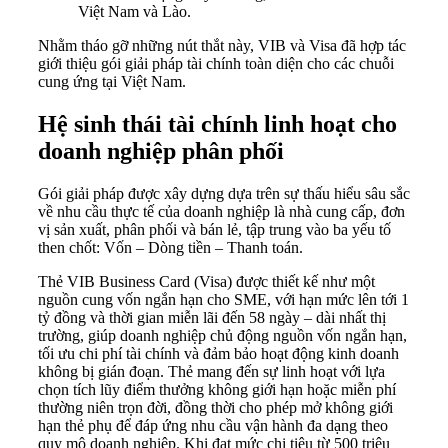
Việt Nam và Lào.
Nhằm tháo gỡ những nút thắt này, VIB và Visa đã hợp tác
giới thiệu gói giải pháp tài chính toàn diện cho các chuỗi
cung ứng tại Việt Nam.
Hệ sinh thái tài chính linh hoạt cho
doanh nghiệp phân phối
Gói giải pháp được xây dựng dựa trên sự thấu hiểu sâu sắc
về nhu cầu thực tế của doanh nghiệp là nhà cung cấp, đơn
vị sản xuất, phân phối và bán lẻ, tập trung vào ba yếu tố
then chốt: Vốn – Dòng tiền – Thanh toán.
Thẻ VIB Business Card (Visa) được thiết kế như một
nguồn cung vốn ngắn hạn cho SME, với hạn mức lên tới 1
tỷ đồng và thời gian miễn lãi đến 58 ngày – dài nhất thị
trường, giúp doanh nghiệp chủ động nguồn vốn ngắn hạn,
tối ưu chi phí tài chính và đảm bảo hoạt động kinh doanh
không bị gián đoạn. Thẻ mang đến sự linh hoạt với lựa
chọn tích lũy điểm thưởng không giới hạn hoặc miễn phí
thường niên trọn đời, đồng thời cho phép mở không giới
hạn thẻ phụ để đáp ứng nhu cầu vận hành đa dạng theo
quy mô doanh nghiệp. Khi đạt mức chi tiêu từ 500 triệu