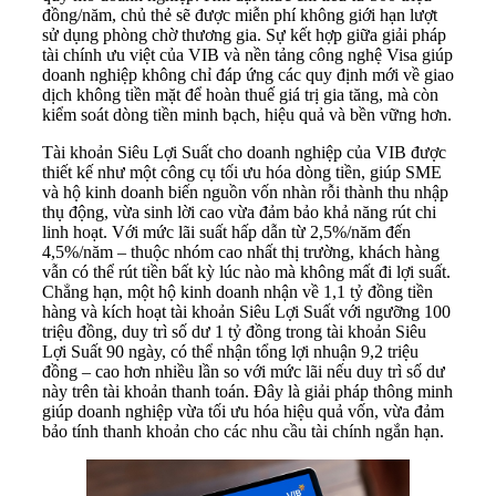
đồng/năm, chủ thẻ sẽ được miễn phí không giới hạn lượt
sử dụng phòng chờ thương gia. Sự kết hợp giữa giải pháp
tài chính ưu việt của VIB và nền tảng công nghệ Visa giúp
doanh nghiệp không chỉ đáp ứng các quy định mới về giao
dịch không tiền mặt để hoàn thuế giá trị gia tăng, mà còn
kiểm soát dòng tiền minh bạch, hiệu quả và bền vững hơn.
Tài khoản Siêu Lợi Suất cho doanh nghiệp của VIB được
thiết kế như một công cụ tối ưu hóa dòng tiền, giúp SME
và hộ kinh doanh biến nguồn vốn nhàn rỗi thành thu nhập
thụ động, vừa sinh lời cao vừa đảm bảo khả năng rút chi
linh hoạt. Với mức lãi suất hấp dẫn từ 2,5%/năm đến
4,5%/năm – thuộc nhóm cao nhất thị trường, khách hàng
vẫn có thể rút tiền bất kỳ lúc nào mà không mất đi lợi suất.
Chẳng hạn, một hộ kinh doanh nhận về 1,1 tỷ đồng tiền
hàng và kích hoạt tài khoản Siêu Lợi Suất với ngưỡng 100
triệu đồng, duy trì số dư 1 tỷ đồng trong tài khoản Siêu
Lợi Suất 90 ngày, có thể nhận tổng lợi nhuận 9,2 triệu
đồng – cao hơn nhiều lần so với mức lãi nếu duy trì số dư
này trên tài khoản thanh toán. Đây là giải pháp thông minh
giúp doanh nghiệp vừa tối ưu hóa hiệu quả vốn, vừa đảm
bảo tính thanh khoản cho các nhu cầu tài chính ngắn hạn.