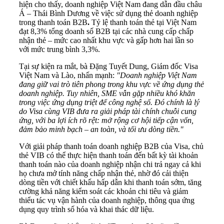
hiện cho thấy, doanh nghiệp Việt Nam đang dẫn đầu châu
Á – Thái Bình Dương về việc sử dụng thẻ doanh nghiệp
trong thanh toán B2B
.
Tỷ lệ thanh toán thẻ tại Việt Nam
đạt 8,3% tổng doanh số B2B tại các nhà cung cấp chấp
nhận thẻ – mức cao nhất khu vực và gấp hơn hai lần so
với mức trung bình 3,3%.
Tại sự kiện ra mắt, bà Đặng Tuyết Dung, Giám đốc Visa
Việt Nam và Lào, nhấn mạnh:
"Doanh nghiệp Việt Nam
đang giữ vai trò tiên phong trong khu vực về ứng dụng thẻ
doanh nghiệp. Tuy nhiên, SME vẫn gặp nhiều khó khăn
trong việc ứng dụng triệt để công nghệ số. Đó chính là lý
do Visa cùng VIB đưa ra giải pháp tài chính chuỗi cung
ứng, với ba lợi ích rõ rệt: mở rộng cơ hội tiếp cận vốn,
đảm bảo minh bạch – an toàn, và tối ưu dòng tiền."
Với giải pháp thanh toán doanh nghiệp B2B của Visa, chủ
thẻ VIB có thể thực hiện thanh toán đến bất kỳ tài khoản
thanh toán nào của doanh nghiệp nhận chi trả ngay cả khi
họ chưa mở tính năng chấp nhận thẻ, nhờ đó cải thiện
dòng tiền với chiết khấu hấp dẫn khi thanh toán sớm, tăng
cường khả năng kiểm soát các khoản chi tiêu và giảm
thiểu tác vụ vận hành của doanh nghiệp, thông qua ứng
dụng quy trình số hóa và khai thác dữ liệu.