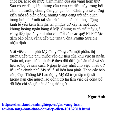
chốt lời. Mặc dù mức giảm mạnh của giá vàng hôm thứ
Sáu có vẻ đáng kể, nhưng cần xem xét điều này trong bối
cảnh thị trường chung đang phục hồi. "Chúng ta sẽ chứng
kiến một số biến động, nhưng vàng đang trở nên quan
trọng hơn như một tài sản trú ẩn an toàn khi hoạt động
kinh tế yếu kém làm gia tăng nguy cơ xảy ra một cuộc
khủng hoảng ngân hàng ở Mỹ. Chúng ta có thể thấy giá
vàng tiếp tục tăng khi nhu cầu đối của các quỹ ETF được
đảm bảo bằng vàng tiếp tục tăng", ông Phillip Streible
nhận định.
Với việc chính phủ Mỹ đang đóng cửa một phần, thị
trường tiếp tục phụ thuộc vào dữ liệu của khu vực tư nhân.
Tuần tới, các nhà kinh tế sẽ theo dõi dữ liệu bán nhà và số
liệu sơ bộ về sản xuất. Ngoại lệ duy nhất cho việc thiếu dữ
liệu của chính phủ Mỹ sẽ là số liệu lạm phát. Theo các báo
cáo, Cục Thống kê Lao động Mỹ đã triệu tập một số
lượng hạn chế người lao động trở lại làm việc để công bố
dữ liệu chỉ số giá tiêu dùng tháng 9.
Ngọc Anh
https://diendandoanhnghiep.vn/gia-vang-tuan-
toi-lan-song-ban-thao-con-tiep-dien-10162318.html