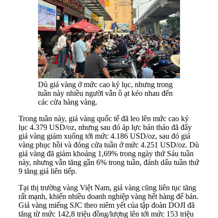
Dù giá vàng ở mức cao kỷ lục, nhưng trong
tuần này nhiều người vẫn ồ ạt kéo nhau đến
các cửa hàng vàng.
Trong tuần này, giá vàng quốc tế đã leo lên mức cao kỷ
lục 4.379 USD/oz, nhưng sau đó áp lực bán tháo đã đẩy
giá vàng giảm xuống tới mức 4.186 USD/oz, sau đó giá
vàng phục hồi và đóng cửa tuần ở mức 4.251 USD/oz. Dù
giá vàng đã giảm khoảng 1,69% trong ngày thứ Sáu tuần
này, nhưng vẫn tăng gần 6% trong tuần, đánh dấu tuần thứ
9 tăng giá liên tiếp.
Tại thị trường vàng Việt Nam, giá vàng cũng liên tục tăng
rất mạnh, khiến nhiều doanh nghiệp vàng hết hàng để bán.
Giá vàng miếng SJC theo niêm yết của tập đoàn DOJI đã
tăng từ mức 142,8 triệu đồng/lượng lên tới mức 153 triệu