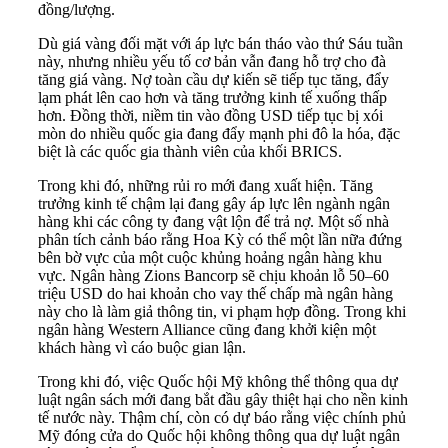
đồng/lượng.
Dù giá vàng đối mặt với áp lực bán tháo vào thứ Sáu tuần
này, nhưng nhiều yếu tố cơ bản vẫn đang hỗ trợ cho đà
tăng giá vàng. Nợ toàn cầu dự kiến sẽ tiếp tục tăng, đẩy
lạm phát lên cao hơn và tăng trưởng kinh tế xuống thấp
hơn. Đồng thời, niềm tin vào đồng USD tiếp tục bị xói
mòn do nhiều quốc gia đang đẩy mạnh phi đô la hóa, đặc
biệt là các quốc gia thành viên của khối BRICS.
Trong khi đó, những rủi ro mới đang xuất hiện. Tăng
trưởng kinh tế chậm lại đang gây áp lực lên ngành ngân
hàng khi các công ty đang vật lộn để trả nợ. Một số nhà
phân tích cảnh báo rằng Hoa Kỳ có thể một lần nữa đứng
bên bờ vực của một cuộc khủng hoảng ngân hàng khu
vực. Ngân hàng Zions Bancorp sẽ chịu khoản lỗ 50–60
triệu USD do hai khoản cho vay thế chấp mà ngân hàng
này cho là làm giả thông tin, vi phạm hợp đồng. Trong khi
ngân hàng Western Alliance cũng đang khởi kiện một
khách hàng vì cáo buộc gian lận.
Trong khi đó, việc Quốc hội Mỹ không thể thông qua dự
luật ngân sách mới đang bắt đầu gây thiệt hại cho nền kinh
tế nước này. Thậm chí, còn có dự báo rằng việc chính phủ
Mỹ đóng cửa do Quốc hội không thông qua dự luật ngân