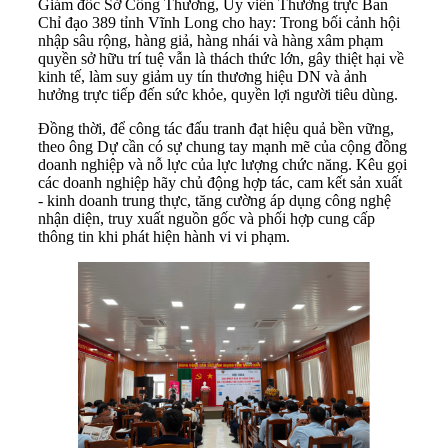
Giám đốc Sở Công Thương, Ủy viên Thường trực Ban
Chỉ đạo 389 tỉnh Vĩnh Long cho hay: Trong bối cảnh hội
nhập sâu rộng, hàng giả, hàng nhái và hàng xâm phạm
quyền sở hữu trí tuệ vẫn là thách thức lớn, gây thiệt hại về
kinh tế, làm suy giảm uy tín thương hiệu DN và ảnh
hưởng trực tiếp đến sức khỏe, quyền lợi người tiêu dùng.
Đồng thời, để công tác đấu tranh đạt hiệu quả bền vững,
theo ông Dự cần có sự chung tay mạnh mẽ của cộng đồng
doanh nghiệp và nỗ lực của lực lượng chức năng. Kêu gọi
các doanh nghiệp hãy chủ động hợp tác, cam kết sản xuất
- kinh doanh trung thực, tăng cường áp dụng công nghệ
nhận diện, truy xuất nguồn gốc và phối hợp cung cấp
thông tin khi phát hiện hành vi vi phạm.