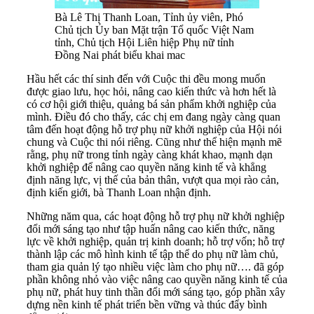
Bà Lê Thị Thanh Loan, Tỉnh ủy viên, Phó
Chủ tịch Ủy ban Mặt trận Tổ quốc Việt Nam
tỉnh, Chủ tịch Hội Liên hiệp Phụ nữ tỉnh
Đồng Nai phát biểu khai mac
Hầu hết các thí sinh đến với Cuộc thi đều mong muốn
được giao lưu, học hỏi, nâng cao kiến thức và hơn hết là
có cơ hội giới thiệu, quảng bá sản phẩm khởi nghiệp của
mình. Điều đó cho thấy, các chị em đang ngày càng quan
tâm đến hoạt động hỗ trợ phụ nữ khởi nghiệp của Hội nói
chung và Cuộc thi nói riêng. Cũng như thể hiện mạnh mẽ
rằng, phụ nữ trong tỉnh ngày càng khát khao, mạnh dạn
khởi nghiệp để nâng cao quyền năng kinh tế và khẳng
định năng lực, vị thế của bản thân, vượt qua mọi rào cản,
định kiến giới, bà Thanh Loan nhận định.
Những năm qua, các hoạt động hỗ trợ phụ nữ khởi nghiệp
đổi mới sáng tạo như tập huấn nâng cao kiến thức, năng
lực về khởi nghiệp, quản trị kinh doanh; hỗ trợ vốn; hỗ trợ
thành lập các mô hình kinh tế tập thể do phụ nữ làm chủ,
tham gia quản lý tạo nhiều việc làm cho phụ nữ…. đã góp
phần không nhỏ vào việc nâng cao quyền năng kinh tế của
phụ nữ, phát huy tinh thần đổi mới sáng tạo, góp phần xây
dựng nền kinh tế phát triển bền vững và thúc đẩy bình