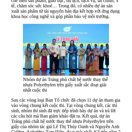
chế biến sản phẩm; giáo dục, du lịch, dịch vụ, tài chính; Y
tế, chăm sóc sức khoẻ… Trong đó, có nhiều dự án sản
xuất sản phẩm từ tài nguyên bản địa kết hợp với ứng dụng
khoa học công nghệ và góp phần bảo vệ môi trường.
Nhóm dự án Tráng phủ chất hệ nước thay thế
nhựa Polyethylen trên giấy xuất sắc đoạt giải
nhất cuộc thi
Sau các vòng loại Ban Tổ chức đã chọn 11 dự án tham gia
vào vòng chung kết cuộc thi. Tại vòng chung kết, các thí
sinh, nhóm thí sinh đã trực tiếp trình bày dự án và trả lời
các câu hỏi mà Ban giám khảo đặt ra. Kết quả, dự án
Tráng phủ chất hệ nước thay thế nhựa Polyethylen trên
giấy của nhóm tác giả Lê Thị Thúy Oanh và Nguyễn Anh
Cường, ở phường Tam Hiệp, đoạt giải nhất. Kế tiếp gồm 2