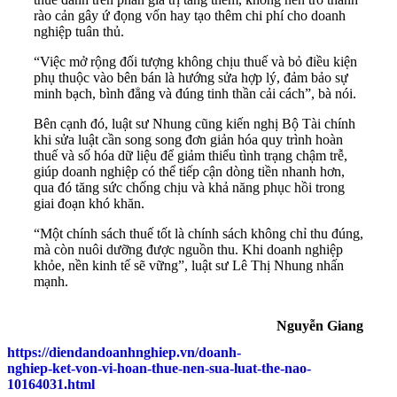
rào cản gây ứ đọng vốn hay tạo thêm chi phí cho doanh
nghiệp tuân thủ.
“Việc mở rộng đối tượng không chịu thuế và bỏ điều kiện
phụ thuộc vào bên bán là hướng sửa hợp lý, đảm bảo sự
minh bạch, bình đẳng và đúng tinh thần cải cách”, bà nói.
Bên cạnh đó, luật sư Nhung cũng kiến nghị Bộ Tài chính
khi sửa luật cần song song đơn giản hóa quy trình hoàn
thuế và số hóa dữ liệu để giảm thiểu tình trạng chậm trễ,
giúp doanh nghiệp có thể tiếp cận dòng tiền nhanh hơn,
qua đó tăng sức chống chịu và khả năng phục hồi trong
giai đoạn khó khăn.
“Một chính sách thuế tốt là chính sách không chỉ thu đúng,
mà còn nuôi dưỡng được nguồn thu. Khi doanh nghiệp
khỏe, nền kinh tế sẽ vững”, luật sư Lê Thị Nhung nhấn
mạnh.
Nguyễn Giang
https://diendandoanhnghiep.vn/doanh-
nghiep-ket-von-vi-hoan-thue-nen-sua-luat-the-nao-
10164031.html