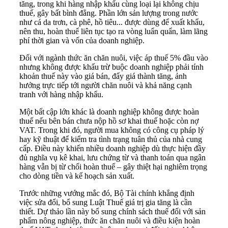
tăng, trong khi hàng nhập khẩu cùng loại lại không chịu
thuế, gây bất bình đẳng. Phần lớn sản lượng trong nước
như cá da trơn, cà phê, hồ tiêu... được dùng để xuất khẩu,
nên thu, hoàn thuế liên tục tạo ra vòng luẩn quẩn, làm lãng
phí thời gian và vốn của doanh nghiệp.
Đối với ngành thức ăn chăn nuôi, việc áp thuế 5% đầu vào
nhưng không được khấu trừ buộc doanh nghiệp phải tính
khoản thuế này vào giá bán, đẩy giá thành tăng, ảnh
hưởng trực tiếp tới người chăn nuôi và khả năng cạnh
tranh với hàng nhập khẩu.
Một bất cập lớn khác là doanh nghiệp không được hoàn
thuế nếu bên bán chưa nộp hồ sơ khai thuế hoặc còn nợ
VAT. Trong khi đó, người mua không có công cụ pháp lý
hay kỹ thuật để kiểm tra tình trạng tuân thủ của nhà cung
cấp. Điều này khiến nhiều doanh nghiệp dù thực hiện đầy
đủ nghĩa vụ kê khai, lưu chứng từ và thanh toán qua ngân
hàng vẫn bị từ chối hoàn thuế – gây thiệt hại nghiêm trọng
cho dòng tiền và kế hoạch sản xuất.
Trước những vướng mắc đó, Bộ Tài chính khẳng định
việc sửa đổi, bổ sung Luật Thuế giá trị gia tăng là cần
thiết. Dự thảo lần này bổ sung chính sách thuế đối với sản
phẩm nông nghiệp, thức ăn chăn nuôi và điều kiện hoàn