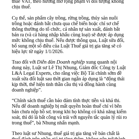
thuế VAT, theo hướng mở rộng phạm vi đối tượng không
chịu thuế.
Cụ thể, sản phẩm cây trồng, rừng trồng, thủy sản nuôi
trồng hoặc đánh bắt chưa qua chế biến hoặc chỉ sơ chế
thông thường do tổ chức, cá nhân tự sản xuất, đánh bắt
bán ra (và cả hàng nhập khẩu cùng loại) sẽ được áp dụng
mức không chịu thuế. Nếu được thông qua, Luật sửa đổi,
bổ sung một số điều của Luật Thuế giá trị gia tăng sẽ có
hiệu lực từ ngày 1/1/2026.
Trao đổi với
Diễn đàn Doanh nghiệp
xung quanh nội
dung này, Luật sư Lê Thị Nhung, Giám đốc Công ty Luật
L&A Legal Experts, cho rằng việc Bộ Tài chính sớm đề
xuất sửa đổi luật sau thời gian ngắn áp dụng là “động thái
kịp thời, thể hiện tinh thần cầu thị và đồng hành cùng
doanh nghiệp”.
“Chính sách thuế cần bảo đảm tính thực tiễn và khả thi.
Nếu để doanh nghiệp bị mất quyền hoàn thuế chỉ vì bên
bán chưa nộp hồ sơ, trong khi họ không có khả năng kiểm
soát, thì đó là bất công và trái với nguyên tắc quản lý rủi ro
trong thuế”, bà Nhung nhấn mạnh.
Theo luật sư Nhung, thuế giá trị gia tăng về bản chất là
thuế đánh trên phần giá trị tăng thêm, không nên trở thành