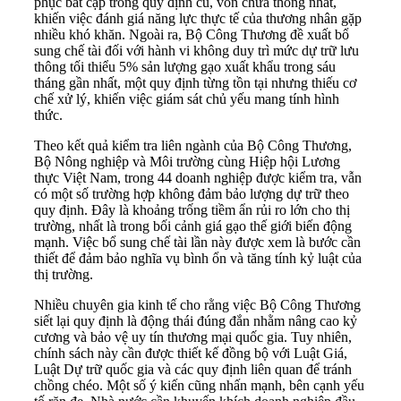
phục bất cập trong quy định cũ, vốn chưa thống nhất,
khiến việc đánh giá năng lực thực tế của thương nhân gặp
nhiều khó khăn. Ngoài ra, Bộ Công Thương đề xuất bổ
sung chế tài đối với hành vi không duy trì mức dự trữ lưu
thông tối thiểu 5% sản lượng gạo xuất khẩu trong sáu
tháng gần nhất, một quy định từng tồn tại nhưng thiếu cơ
chế xử lý, khiến việc giám sát chủ yếu mang tính hình
thức.
Theo kết quả kiểm tra liên ngành của Bộ Công Thương,
Bộ Nông nghiệp và Môi trường cùng Hiệp hội Lương
thực Việt Nam, trong 44 doanh nghiệp được kiểm tra, vẫn
có một số trường hợp không đảm bảo lượng dự trữ theo
quy định. Đây là khoảng trống tiềm ẩn rủi ro lớn cho thị
trường, nhất là trong bối cảnh giá gạo thế giới biến động
mạnh. Việc bổ sung chế tài lần này được xem là bước cần
thiết để đảm bảo nghĩa vụ bình ổn và tăng tính kỷ luật của
thị trường.
Nhiều chuyên gia kinh tế cho rằng việc Bộ Công Thương
siết lại quy định là động thái đúng đắn nhằm nâng cao kỷ
cương và bảo vệ uy tín thương mại quốc gia. Tuy nhiên,
chính sách này cần được thiết kế đồng bộ với Luật Giá,
Luật Dự trữ quốc gia và các quy định liên quan để tránh
chồng chéo. Một số ý kiến cũng nhấn mạnh, bên cạnh yếu