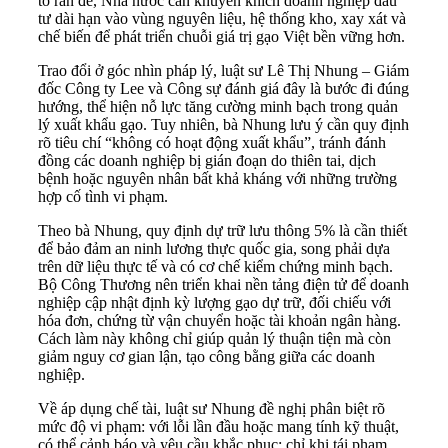
tố răn đe, Nhà nước cần khuyến khích doanh nghiệp đầu
tư dài hạn vào vùng nguyên liệu, hệ thống kho, xay xát và
chế biến để phát triển chuỗi giá trị gạo Việt bền vững hơn.
Trao đổi ở góc nhìn pháp lý, luật sư Lê Thị Nhung – Giám
đốc Công ty Lee và Công sự đánh giá đây là bước đi đúng
hướng, thể hiện nỗ lực tăng cường minh bạch trong quản
lý xuất khẩu gạo. Tuy nhiên, bà Nhung lưu ý cần quy định
rõ tiêu chí “không có hoạt động xuất khẩu”, tránh đánh
đồng các doanh nghiệp bị gián đoạn do thiên tai, dịch
bệnh hoặc nguyên nhân bất khả kháng với những trường
hợp cố tình vi phạm.
Theo bà Nhung, quy định dự trữ lưu thông 5% là cần thiết
để bảo đảm an ninh lương thực quốc gia, song phải dựa
trên dữ liệu thực tế và có cơ chế kiểm chứng minh bạch.
Bộ Công Thương nên triển khai nền tảng điện tử để doanh
nghiệp cập nhật định kỳ lượng gạo dự trữ, đối chiếu với
hóa đơn, chứng từ vận chuyển hoặc tài khoản ngân hàng.
Cách làm này không chỉ giúp quản lý thuận tiện mà còn
giảm nguy cơ gian lận, tạo công bằng giữa các doanh
nghiệp.
Về áp dụng chế tài, luật sư Nhung đề nghị phân biệt rõ
mức độ vi phạm: với lỗi lần đầu hoặc mang tính kỹ thuật,
có thể cảnh báo và yêu cầu khắc phục; chỉ khi tái phạm