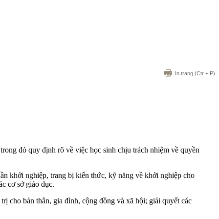
In trang
(Ctr + P)
rong đó quy định rõ về việc học sinh chịu trách nhiệm về quyền
n khởi nghiệp, trang bị kiến thức, kỹ năng về khởi nghiệp cho
ác cơ sở giáo dục.
trị cho bản thân, gia đình, cộng đồng và xã hội; giải quyết các