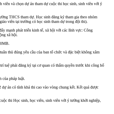
h viên và chọn dự án tham dự cuộc thi học sinh, sinh viên với ý
 trường THCS tham dự. Học sinh đăng ký tham gia theo nhóm
áo viên tại trường có học sinh tham dự trong đội thi).
ẩy mạnh phát triển kinh tế, xã hội với các lĩnh vực: Công
ộng xã hội.
500MB.
tuân thủ đúng yêu cầu của ban tổ chức và đặc biệt không xâm
rí tuệ phải đăng ký tại cơ quan có thẩm quyền trước khi công bố
h của pháp luật.
dự án có tính khả thi cao vào vòng chung kết. Kết quả được
uộc thi Học sinh, học viên, sinh viên với ý tưởng khởi nghiệp,