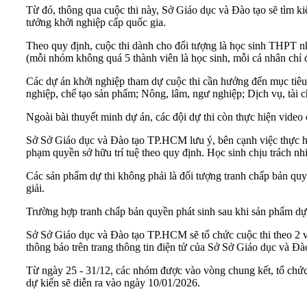
Từ đó, thông qua cuộc thi này, Sở Giáo dục và Đào tạo sẽ tìm kiế
tưởng khởi nghiệp cấp quốc gia.
Theo quy định, cuộc thi dành cho đối tượng là học sinh THPT 
(mỗi nhóm không quá 5 thành viên là học sinh, mỗi cá nhân chỉ đư
Các dự án khởi nghiệp tham dự cuộc thi cần hướng đến mục tiêu g
nghiệp, chế tạo sản phẩm; Nông, lâm, ngư nghiệp; Dịch vụ, tài ch
Ngoài bài thuyết minh dự án, các đội dự thi còn thực hiện vide
Sở Sở Giáo dục và Đào tạo TP.HCM lưu ý, bên cạnh việc thực hi
phạm quyền sở hữu trí tuệ theo quy định. Học sinh chịu trách nhi
Các sản phẩm dự thi không phải là đối tượng tranh chấp bản quyề
giải.
Trường hợp tranh chấp bản quyền phát sinh sau khi sản phẩm dự t
Sở Sở Giáo dục và Đào tạo TP.HCM sẽ tổ chức cuộc thi theo 2 v
thông báo trên trang thông tin điện tử của Sở Sở Giáo dục và Đà
Từ ngày 25 - 31/12, các nhóm được vào vòng chung kết, tổ chức xâ
dự kiến sẽ diễn ra vào ngày 10/01/2026.