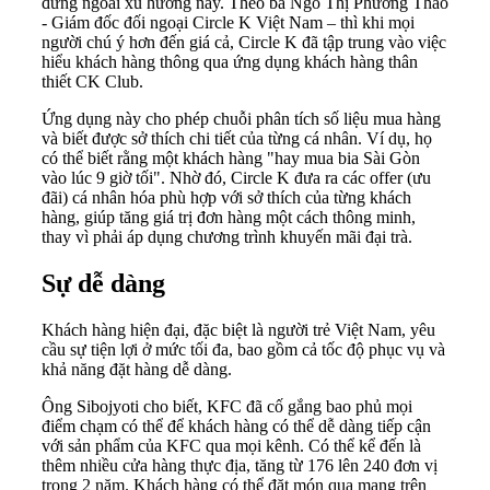
đứng ngoài xu hướng này. Theo bà Ngô Thị Phương Thảo
- Giám đốc đối ngoại Circle K Việt Nam – thì khi mọi
người chú ý hơn đến giá cả, Circle K đã tập trung vào việc
hiểu khách hàng thông qua ứng dụng khách hàng thân
thiết CK Club.
Ứng dụng này cho phép chuỗi phân tích số liệu mua hàng
và biết được sở thích chi tiết của từng cá nhân. Ví dụ, họ
có thể biết rằng một khách hàng "hay mua bia Sài Gòn
vào lúc 9 giờ tối". Nhờ đó, Circle K đưa ra các offer (ưu
đãi) cá nhân hóa phù hợp với sở thích của từng khách
hàng, giúp tăng giá trị đơn hàng một cách thông minh,
thay vì phải áp dụng chương trình khuyến mãi đại trà.
Sự dễ dàng
Khách hàng hiện đại, đặc biệt là người trẻ Việt Nam, yêu
cầu sự tiện lợi ở mức tối đa, bao gồm cả tốc độ phục vụ và
khả năng đặt hàng dễ dàng.
Ông Sibojyoti cho biết, KFC đã cố gắng bao phủ mọi
điểm chạm có thể để khách hàng có thể dễ dàng tiếp cận
với sản phẩm của KFC qua mọi kênh. Có thể kể đến là
thêm nhiều cửa hàng thực địa, tăng từ 176 lên 240 đơn vị
trong 2 năm. Khách hàng có thể đặt món qua mạng trên