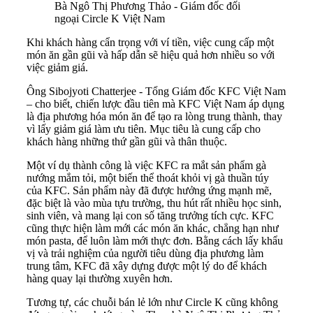
Bà Ngô Thị Phương Thảo - Giám đốc đối
ngoại Circle K Việt Nam
Khi khách hàng cẩn trọng với ví tiền, việc cung cấp một
món ăn gần gũi và hấp dẫn sẽ hiệu quả hơn nhiều so với
việc giảm giá.
Ông Sibojyoti Chatterjee - Tổng Giám đốc KFC Việt Nam
– cho biết, chiến lược đầu tiên mà KFC Việt Nam áp dụng
là địa phương hóa món ăn để tạo ra lòng trung thành, thay
vì lấy giảm giá làm ưu tiên. Mục tiêu là cung cấp cho
khách hàng những thứ gần gũi và thân thuộc.
Một ví dụ thành công là việc KFC ra mắt sản phẩm gà
nướng mắm tỏi, một biến thể thoát khỏi vị gà thuần túy
của KFC. Sản phẩm này đã được hưởng ứng mạnh mẽ,
đặc biệt là vào mùa tựu trường, thu hút rất nhiều học sinh,
sinh viên, và mang lại con số tăng trưởng tích cực. KFC
cũng thực hiện làm mới các món ăn khác, chẳng hạn như
món pasta, để luôn làm mới thực đơn. Bằng cách lấy khẩu
vị và trải nghiệm của người tiêu dùng địa phương làm
trung tâm, KFC đã xây dựng được một lý do để khách
hàng quay lại thường xuyên hơn.
Tương tự, các chuỗi bán lẻ lớn như Circle K cũng không