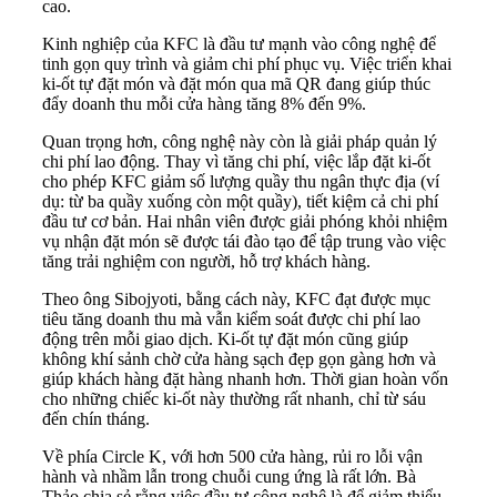
cao.
Kinh nghiệp của KFC là đầu tư mạnh vào công nghệ để
tinh gọn quy trình và giảm chi phí phục vụ. Việc triển khai
ki-ốt tự đặt món và đặt món qua mã QR đang giúp thúc
đẩy doanh thu mỗi cửa hàng tăng 8% đến 9%.
Quan trọng hơn, công nghệ này còn là giải pháp quản lý
chi phí lao động. Thay vì tăng chi phí, việc lắp đặt ki-ốt
cho phép KFC giảm số lượng quầy thu ngân thực địa (ví
dụ: từ ba quầy xuống còn một quầy), tiết kiệm cả chi phí
đầu tư cơ bản. Hai nhân viên được giải phóng khỏi nhiệm
vụ nhận đặt món sẽ được tái đào tạo để tập trung vào việc
tăng trải nghiệm con người, hỗ trợ khách hàng.
Theo ông Sibojyoti, bằng cách này, KFC đạt được mục
tiêu tăng doanh thu mà vẫn kiểm soát được chi phí lao
động trên mỗi giao dịch. Ki-ốt tự đặt món cũng giúp
không khí sảnh chờ cửa hàng sạch đẹp gọn gàng hơn và
giúp khách hàng đặt hàng nhanh hơn. Thời gian hoàn vốn
cho những chiếc ki-ốt này thường rất nhanh, chỉ từ sáu
đến chín tháng.
Về phía Circle K, với hơn 500 cửa hàng, rủi ro lỗi vận
hành và nhầm lẫn trong chuỗi cung ứng là rất lớn. Bà
Thảo chia sẻ rằng việc đầu tư công nghệ là để giảm thiểu