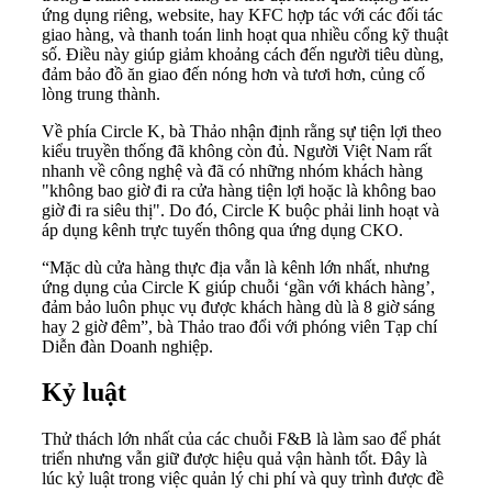
ứng dụng riêng, website, hay KFC hợp tác với các đối tác
giao hàng, và thanh toán linh hoạt qua nhiều cổng kỹ thuật
số. Điều này giúp giảm khoảng cách đến người tiêu dùng,
đảm bảo đồ ăn giao đến nóng hơn và tươi hơn, củng cố
lòng trung thành.
Về phía Circle K, bà Thảo nhận định rằng sự tiện lợi theo
kiểu truyền thống đã không còn đủ. Người Việt Nam rất
nhanh về công nghệ và đã có những nhóm khách hàng
"không bao giờ đi ra cửa hàng tiện lợi hoặc là không bao
giờ đi ra siêu thị". Do đó, Circle K buộc phải linh hoạt và
áp dụng kênh trực tuyến thông qua ứng dụng CKO.
“Mặc dù cửa hàng thực địa vẫn là kênh lớn nhất, nhưng
ứng dụng của Circle K giúp chuỗi ‘gần với khách hàng’,
đảm bảo luôn phục vụ được khách hàng dù là 8 giờ sáng
hay 2 giờ đêm”, bà Thảo trao đổi với phóng viên Tạp chí
Diễn đàn Doanh nghiệp.
Kỷ luật
Thử thách lớn nhất của các chuỗi F&B là làm sao để phát
triển nhưng vẫn giữ được hiệu quả vận hành tốt. Đây là
lúc kỷ luật trong việc quản lý chi phí và quy trình được đề