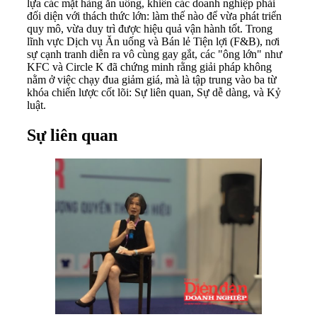
lựa các mặt hàng ăn uống, khiến các doanh nghiệp phải
đối diện với thách thức lớn: làm thế nào để vừa phát triển
quy mô, vừa duy trì được hiệu quả vận hành tốt. Trong
lĩnh vực Dịch vụ Ăn uống và Bán lẻ Tiện lợi (F&B), nơi
sự cạnh tranh diễn ra vô cùng gay gắt, các "ông lớn" như
KFC và Circle K đã chứng minh rằng giải pháp không
nằm ở việc chạy đua giảm giá, mà là tập trung vào ba từ
khóa chiến lược cốt lõi: Sự liên quan, Sự dễ dàng, và Kỷ
luật.
Sự liên quan