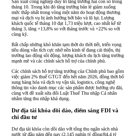
Sản xuất công nghiệp duy trì tăng trưởng hai con số trong
tháng 10. Trong khi đó tăng trưởng bán lẻ giảm xuống
mức thấp nhất trong vòng một năm do hoạt động thương
mại và dịch vụ bị ảnh hưởng bởi bão và lũ lụt. Lượng
khách quốc tế tháng 10 đạt 1,73 triệu lượt, cao nhất kể từ
tháng 3, tăng +13,8% so với tháng trước và +22% so với
cùng kỳ.
Bất chấp những khó khăn tạm thời do thời tiết, triển vọng
tiêu dùng vẫn tích cực nhờ nền kinh tế đang cải thiện, thị
trường lao động sôi động, lượng khách du lịch tăng trưởng
mạnh mẽ và các chính sách hỗ trợ của chính phủ.
Các chính sách hỗ trợ tăng trưởng của Chính phủ bao gồm
việc giảm 2% thuế GTGT đến hết năm 2026, đồng thời bổ
sung hàng hóa và dịch vụ vận tải, logistics, công nghệ
thông tin vào danh mục các sản phẩm được hưởng ưu đãi,
cùng với đề xuất sửa đổi Luật Thuế Thu nhập Cá nhân
nhằm tăng thu nhập khả dụng.
Dư địa tài khóa dồi dào, điểm sáng FDI và
chi đầu tư
Dư địa tài khóa còn dồi dào với tổng thu ngân sách nhà
nước từ đầu năm đến nay (2.145 nghìn tỷ đồng/84,4 tỷ