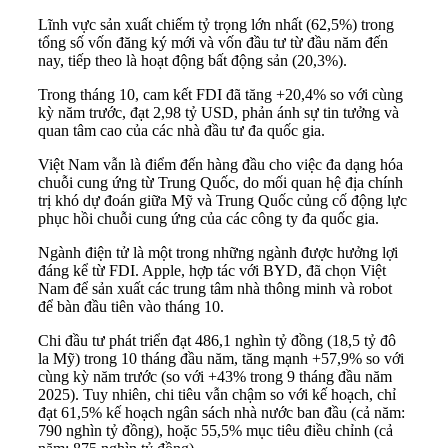
Lĩnh vực sản xuất chiếm tỷ trọng lớn nhất (62,5%) trong
tổng số vốn đăng ký mới và vốn đầu tư từ đầu năm đến
nay, tiếp theo là hoạt động bất động sản (20,3%).
Trong tháng 10, cam kết FDI đã tăng +20,4% so với cùng
kỳ năm trước, đạt 2,98 tỷ USD, phản ánh sự tin tưởng và
quan tâm cao của các nhà đầu tư đa quốc gia.
Việt Nam vẫn là điểm đến hàng đầu cho việc đa dạng hóa
chuỗi cung ứng từ Trung Quốc, do mối quan hệ địa chính
trị khó dự đoán giữa Mỹ và Trung Quốc củng cố động lực
phục hồi chuỗi cung ứng của các công ty đa quốc gia.
Ngành điện tử là một trong những ngành được hưởng lợi
đáng kể từ FDI. Apple, hợp tác với BYD, đã chọn Việt
Nam để sản xuất các trung tâm nhà thông minh và robot
để bàn đầu tiên vào tháng 10.
Chi đầu tư phát triển đạt 486,1 nghìn tỷ đồng (18,5 tỷ đô
la Mỹ) trong 10 tháng đầu năm, tăng mạnh +57,9% so với
cùng kỳ năm trước (so với +43% trong 9 tháng đầu năm
2025). Tuy nhiên, chi tiêu vẫn chậm so với kế hoạch, chỉ
đạt 61,5% kế hoạch ngân sách nhà nước ban đầu (cả năm:
790 nghìn tỷ đồng), hoặc 55,5% mục tiêu điều chỉnh (cả