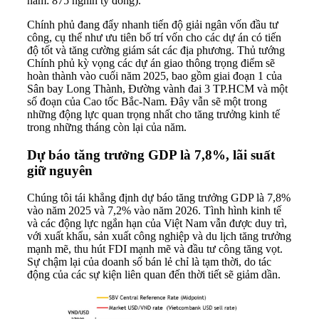
năm: 875 nghìn tỷ đồng).
Chính phủ đang đẩy nhanh tiến độ giải ngân vốn đầu tư
công, cụ thể như ưu tiên bố trí vốn cho các dự án có tiến
độ tốt và tăng cường giám sát các địa phương. Thủ tướng
Chính phủ kỳ vọng các dự án giao thông trọng điểm sẽ
hoàn thành vào cuối năm 2025, bao gồm giai đoạn 1 của
Sân bay Long Thành, Đường vành đai 3 TP.HCM và một
số đoạn của Cao tốc Bắc-Nam. Đây vẫn sẽ một trong
những động lực quan trọng nhất cho tăng trưởng kinh tế
trong những tháng còn lại của năm.
Dự báo tăng trưởng GDP là 7,8%, lãi suất
giữ nguyên
Chúng tôi tái khẳng định dự báo tăng trưởng GDP là 7,8%
vào năm 2025 và 7,2% vào năm 2026. Tình hình kinh tế
và các động lực ngắn hạn của Việt Nam vẫn được duy trì,
với xuất khẩu, sản xuất công nghiệp và du lịch tăng trưởng
mạnh mẽ, thu hút FDI mạnh mẽ và đầu tư công tăng vọt.
Sự chậm lại của doanh số bán lẻ chỉ là tạm thời, do tác
động của các sự kiện liên quan đến thời tiết sẽ giảm dần.