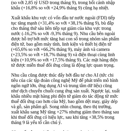
(so với 2,85 tỷ USD trong tháng 9), trong bối cảnh nhập
khẩu (+16,8% so với +24,9% tháng 9) cũng hạ nhiệt.
Xuất khẩu khu vực có vốn đầu tư nước ngoài (FDI) tiếp
tục tăng mạnh (+31,4% so với +38,1% tháng 9), bù đắp
cho tháng thứ sáu liên tiếp sụt giảm của khu vực trong
nước (-16,2% so với -9,3% tháng 9). Nhu cầu bên ngoài
được hỗ trợ bởi mức tăng hai con số trong nhóm sản phẩm
điện tử, bao gồm máy tính, linh kiện và thiết bị điện tử
(+65,6% so với +66,2% tháng 9), máy ảnh và camera
(+23,5% so với +18,7% tháng 9) và điện thoại cùng linh
kiện (+10,9% so với +17,5% tháng 9). Các mặt hàng điện
tử được miễn thuế đối ứng cũng là động lực quan trọng.
Nhu cầu cũng được thúc đẩy bởi đầu tư cho AI (tức chi
tiêu của các tập đoàn công nghệ Mỹ để phát triển mô hình
ngôn ngữ lớn, ứng dụng AI và trung tâm dữ liệu) cũng
như dịch chuyển chuỗi cung ứng sản xuất. Ngược lại, xuất
khẩu nhiều mặt hàng phi điện tử giảm do tác động từ mức
thuế đối ứng cao hơn của Mỹ, bao gồm dệt may, giày dép
và gỗ, sản phẩm gỗ. Song nhìn chung, theo thị trường,
xuất khẩu sang Mỹ tăng +27% nhưng giảm theo tháng sau
khi thuế đối ứng có hiệu lực, sau khi tăng +38,5% trong
tháng 9 là yếu tố cần chú ý.