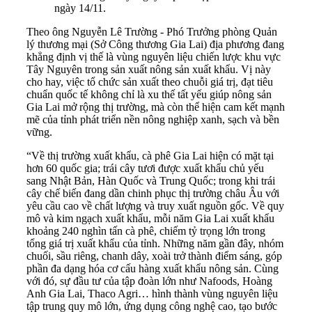
ngày 14/11.
Theo ông Nguyễn Lê Trường - Phó Trưởng phòng Quản
lý thương mại (Sở Công thương Gia Lai) địa phương đang
khẳng định vị thế là vùng nguyên liệu chiến lược khu vực
Tây Nguyên trong sản xuất nông sản xuất khẩu. Vị này
cho hay, việc tổ chức sản xuất theo chuỗi giá trị, đạt tiêu
chuẩn quốc tế không chỉ là xu thế tất yếu giúp nông sản
Gia Lai mở rộng thị trường, mà còn thể hiện cam kết mạnh
mẽ của tỉnh phát triển nền nông nghiệp xanh, sạch và bền
vững.
“Về thị trường xuất khẩu, cà phê Gia Lai hiện có mặt tại
hơn 60 quốc gia; trái cây tươi được xuất khẩu chủ yếu
sang Nhật Bản, Hàn Quốc và Trung Quốc; trong khi trái
cây chế biến đang dần chinh phục thị trường châu Âu với
yêu cầu cao về chất lượng và truy xuất nguồn gốc. Về quy
mô và kim ngạch xuất khẩu, mỗi năm Gia Lai xuất khẩu
khoảng 240 nghìn tấn cà phê, chiếm tỷ trọng lớn trong
tổng giá trị xuất khẩu của tỉnh. Những năm gần đây, nhóm
chuối, sầu riêng, chanh dây, xoài trở thành điểm sáng, góp
phần đa dạng hóa cơ cấu hàng xuất khẩu nông sản. Cùng
với đó, sự đầu tư của tập đoàn lớn như Nafoods, Hoàng
Anh Gia Lai, Thaco Agri… hình thành vùng nguyên liệu
tập trung quy mô lớn, ứng dụng công nghệ cao, tạo bước