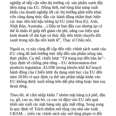
nghiệp sẽ tiếp cận sớm thị trường các sản phẩm xanh đầy
tiềm năng của EU. Đồng thời, mở rộng khả năng xuất
khẩu của doanh nghiệp tới các thị trường phát triển khác
vốn cũng đang thúc đẩy các hành động nhằm thực hiện
các mục tiêu khí hậu tương tự EU (như Hoa Kỳ, Anh,
Nhật Bản, Australia…) Đầu tư ban đầu cao nhưng lại có
thể là nhân tố giúp tiết giảm chi phí, nâng cao hiệu quả
kinh doanh về dài hạn và thúc đẩy tiến trình chuyển đổi
xanh trong nội địa nền kinh tế”, Thạc sĩ Châu nói.
Ngoài ra, vị này cũng đề cập đến việc chính sách xanh của
EU cũng đã ảnh hưởng trực tiếp đến sản phẩm nông sản,
thực phẩm. Cụ thể, chiến lược “Từ trang trại đến bàn ăn”–
Quy định về chống phá rừng – EU deforestation-free
products regulation -EUDR (trong khuôn khổ Kế hoạch
hành động của Chiến lược đa dạng sinh học của EU đến
năm 2030) có quy định cụ thể sản phẩm nhập khẩu vào
EU không được nuôi trồng trên đất phá rừng hoặc làm suy
thoái rừng.
Theo đó, sẽ cấm nhập khẩu 7 nhóm mặt hàng (cà phê, dầu
cọ, gỗ, cao su, thịt bò, ca cao và đậu) vào EU nếu quá
trình sản xuất các mặt hàng này gây mất rừng. Song song
là quy định về Trách nhiệm mở rộng của nhà sản xuất,
CBAM… (nếu các chính sách này mở rộng phạm vi đối