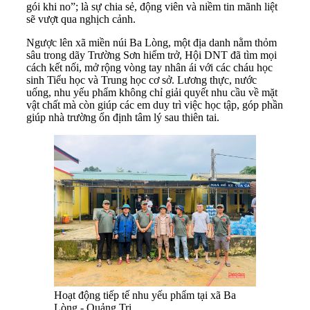
gói khi no”; là sự chia sẻ, động viên và niềm tin mãnh liệt
sẽ vượt qua nghịch cảnh.
Ngược lên xã miền núi Ba Lòng, một địa danh nằm thỏm
sâu trong dãy Trường Sơn hiểm trở, Hội DNT đã tìm mọi
cách kết nối, mở rộng vòng tay nhân ái với các cháu học
sinh Tiểu học và Trung học cơ sở. Lương thực, nước
uống, nhu yếu phẩm không chỉ giải quyết nhu cầu về mặt
vật chất mà còn giúp các em duy trì việc học tập, góp phần
giúp nhà trường ổn định tâm lý sau thiên tai.
Hoạt động tiếp tế nhu yếu phẩm tại xã Ba
Lòng - Quảng Trị