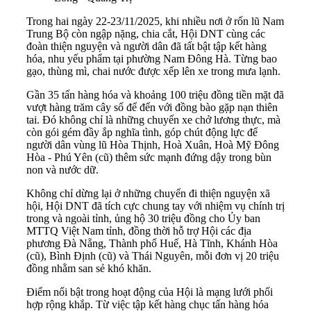
Trong hai ngày 22-23/11/2025, khi nhiều nơi ở rốn lũ Nam
Trung Bộ còn ngập nặng, chia cắt, Hội DNT cùng các
đoàn thiện nguyện và người dân đã tất bật tập kết hàng
hóa, nhu yếu phẩm tại phường Nam Đông Hà. Từng bao
gạo, thùng mì, chai nước được xếp lên xe trong mưa lạnh.
Gần 35 tấn hàng hóa và khoảng 100 triệu đồng tiền mặt đã
vượt hàng trăm cây số để đến với đồng bào gặp nạn thiên
tai. Đó không chỉ là những chuyến xe chở lương thực, mà
còn gói gém đầy ắp nghĩa tình, góp chút động lực để
người dân vùng lũ Hòa Thịnh, Hoà Xuân, Hoà Mỹ Đông
Hòa - Phú Yên (cũ) thêm sức mạnh đứng dậy trong bùn
non và nước dữ.
Không chỉ dừng lại ở những chuyến đi thiện nguyện xã
hội, Hội DNT đã tích cực chung tay với nhiệm vụ chính trị
trong và ngoài tỉnh, ủng hộ 30 triệu đồng cho Ủy ban
MTTQ Việt Nam tỉnh, đồng thời hỗ trợ Hội các địa
phương Đà Nẵng, Thành phố Huế, Hà Tĩnh, Khánh Hòa
(cũ), Bình Định (cũ) và Thái Nguyên, mỗi đơn vị 20 triệu
đồng nhằm san sẻ khó khăn.
Điểm nổi bật trong hoạt động của Hội là mạng lưới phối
hợp rộng khắp. Từ việc tập kết hàng chục tấn hàng hóa