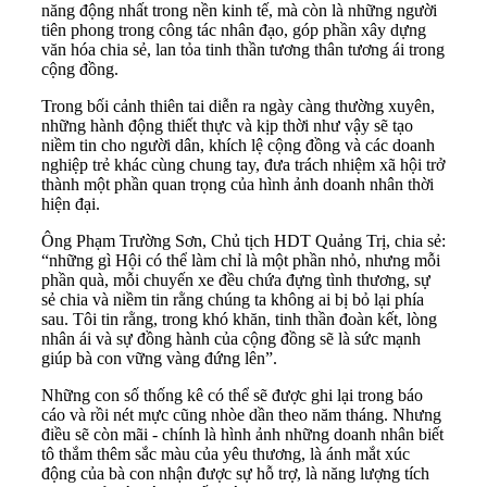
năng động nhất trong nền kinh tế, mà còn là những người
tiên phong trong công tác nhân đạo, góp phần xây dựng
văn hóa chia sẻ, lan tỏa tinh thần tương thân tương ái trong
cộng đồng.
Trong bối cảnh thiên tai diễn ra ngày càng thường xuyên,
những hành động thiết thực và kịp thời như vậy sẽ tạo
niềm tin cho người dân, khích lệ cộng đồng và các doanh
nghiệp trẻ khác cùng chung tay, đưa trách nhiệm xã hội trở
thành một phần quan trọng của hình ảnh doanh nhân thời
hiện đại.
Ông Phạm Trường Sơn, Chủ tịch HDT Quảng Trị, chia sẻ:
“những gì Hội có thể làm chỉ là một phần nhỏ, nhưng mỗi
phần quà, mỗi chuyến xe đều chứa đựng tình thương, sự
sẻ chia và niềm tin rằng chúng ta không ai bị bỏ lại phía
sau. Tôi tin rằng, trong khó khăn, tinh thần đoàn kết, lòng
nhân ái và sự đồng hành của cộng đồng sẽ là sức mạnh
giúp bà con vững vàng đứng lên”.
Những con số thống kê có thể sẽ được ghi lại trong báo
cáo và rồi nét mực cũng nhòe dần theo năm tháng. Nhưng
điều sẽ còn mãi - chính là hình ảnh những doanh nhân biết
tô thắm thêm sắc màu của yêu thương, là ánh mắt xúc
động của bà con nhận được sự hỗ trợ, là năng lượng tích