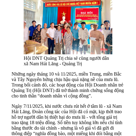
Hội DNT Quảng Trị chia sẻ cùng người dân
xã Nam Hải Lăng - Quảng Trị
Những ngày tháng 10 và 11/2025, miền Trung, miền Bắc
và Tây Nguyên hứng chịu hậu quả nặng nề của mưa lũ.
Trong bối cảnh đó, các hoạt động của Hội Doanh nhân trẻ
Quảng Trị (Hội DNT) đã trở thành minh chứng sống động
cho tinh thần “doanh nhân vì cộng đồng”.
Ngày 7/11/2025, khi nước chưa rút hết ở tâm lũ - xã Nam
Hải Lăng, Đoàn công tác của Hội đã có mặt, kịp thời trao
hỗ trợ người dân bị thiệt hại do mưa lũ - với tổng giá trị
trao tặng 18 triệu đồng. Số tiền tuy không lớn nếu chỉ tính
bằng thước đo tài chính - nhưng là vô giá vì đã gửi đi
thông điệp “nghĩa đồng bào, một miếng khi đói bằng một