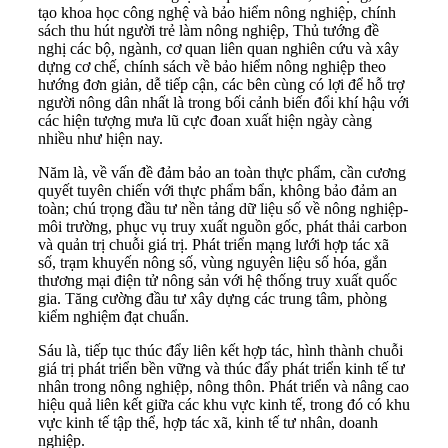
tạo khoa học công nghệ và bảo hiểm nông nghiệp, chính
sách thu hút người trẻ làm nông nghiệp, Thủ tướng đề
nghị các bộ, ngành, cơ quan liên quan nghiên cứu và xây
dựng cơ chế, chính sách về bảo hiểm nông nghiệp theo
hướng đơn giản, dễ tiếp cận, các bên cùng có lợi để hỗ trợ
người nông dân nhất là trong bối cảnh biến đổi khí hậu với
các hiện tượng mưa lũ cực đoan xuất hiện ngày càng
nhiều như hiện nay.
Năm là, về vấn đề đảm bảo an toàn thực phẩm, cần cương
quyết tuyên chiến với thực phẩm bẩn, không bảo đảm an
toàn; chú trọng đầu tư nền tảng dữ liệu số về nông nghiệp-
môi trường, phục vụ truy xuất nguồn gốc, phát thải carbon
và quản trị chuỗi giá trị. Phát triển mạng lưới hợp tác xã
số, trạm khuyến nông số, vùng nguyên liệu số hóa, gắn
thương mại điện tử nông sản với hệ thống truy xuất quốc
gia. Tăng cường đầu tư xây dựng các trung tâm, phòng
kiểm nghiệm đạt chuẩn.
Sáu là, tiếp tục thúc đẩy liên kết hợp tác, hình thành chuỗi
giá trị phát triển bền vững và thúc đẩy phát triển kinh tế tư
nhân trong nông nghiệp, nông thôn. Phát triển và nâng cao
hiệu quả liên kết giữa các khu vực kinh tế, trong đó có khu
vực kinh tế tập thể, hợp tác xã, kinh tế tư nhân, doanh
nghiệp.