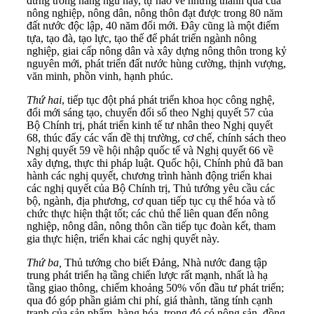
đứng trong hàng ngũ này, tự hào về những thành quả của
nông nghiệp, nông dân, nông thôn đạt được trong 80 năm
đất nước độc lập, 40 năm đổi mới. Đây cũng là một điểm
tựa, tạo đà, tạo lực, tạo thế để phát triển ngành nông
nghiệp, giai cấp nông dân và xây dựng nông thôn trong kỷ
nguyên mới, phát triển đất nước hùng cường, thịnh vượng,
văn minh, phồn vinh, hạnh phúc.
Thứ hai
, tiếp tục đột phá phát triển khoa học công nghệ,
đổi mới sáng tạo, chuyển đổi số theo Nghị quyết 57 của
Bộ Chính trị, phát triển kinh tế tư nhân theo Nghị quyết
68, thúc đẩy các vấn đề thị trường, cơ chế, chính sách theo
Nghị quyết 59 về hội nhập quốc tế và Nghị quyết 66 về
xây dựng, thực thi pháp luật. Quốc hội, Chính phủ đã ban
hành các nghị quyết, chương trình hành động triển khai
các nghị quyết của Bộ Chính trị, Thủ tướng yêu cầu các
bộ, ngành, địa phương, cơ quan tiếp tục cụ thể hóa và tổ
chức thực hiện thật tốt; các chủ thể liên quan đến nông
nghiệp, nông dân, nông thôn cần tiếp tục đoàn kết, tham
gia thực hiện, triển khai các nghị quyết này.
Thứ ba,
Thủ tướng cho biết Đảng, Nhà nước đang tập
trung phát triển hạ tầng chiến lược rất mạnh, nhất là hạ
tầng giao thông, chiếm khoảng 50% vốn đầu tư phát triển;
qua đó góp phần giảm chi phí, giá thành, tăng tính cạnh
tranh của sản phẩm, hàng hóa, trong đó có nông sản, đồng