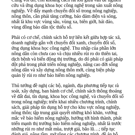
cứu và ứng dụng khoa học công nghệ trong sản xuất nông
nghiệp. Về đẩy mạnh chuyển đổi số trong nông nghiệp,
nông thôn, cần phải tăng cường, bảo đảm điện và sóng,
nhất là khu vực vùng sâu, vùng xa, biên giới, hải đảo,
vùng đồng bào dân tộc thiểu số.
Phải có cơ chế, chính sách hỗ trợ liên kết giữa hợp tác xã,
doanh nghiệp gắn với chuyển đổi xanh, chuyển đổi số,
ứng dụng khoa học công nghệ. Thu nhập của phần lớn
nông dân còn chưa cao và chịu nhiều rủi ro do thiên tai,
dịch bệnh và biến động thị trường, do đó phải có giải pháp
đột phá trong phát triển nông nghiệp, nâng cao đời sống
nông dân và xây dựng nông thôn mới, cùng biện pháp
quản lý rủi ro như bảo hiểm nông nghiệp.
Thủ tướng đề nghị các bộ, ngành, địa phương tiếp tục rà
soát, xây dựng, ban hành cơ chế, chính sách thông thoáng
về đất đai, tín dụng, khoa học công nghệ, và chuyển đổi số
trong nông nghiệp; triển khai nhiều chương trình, chính
sách, giải pháp tín dụng hỗ trợ cho khu vực nông nghiệp,
nông thôn; tập trung giải quyết những khó khăn, vướng
mắc về bảo hiểm nông nghiệp, hướng tới hình thành, phát
triển mạnh thị trường bảo hiểm nông nghiệp, nhất là trước
những rủi ro như mất mùa, trượt giá, bão lũ…; tiếp tục
đánh giá, nâng tầm, mở rộng các chương trình, đề án hỗ