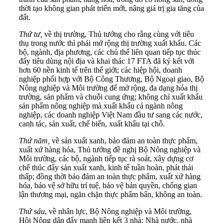
thời tạo không gian phát triển mới, nâng giá trị gia tăng của
đất.
Thứ tư,
về thị trường, Thủ tướng cho rằng cùng với tiêu
thụ trong nước thì phải mở rộng thị trường xuất khẩu. Các
bộ, ngành, địa phương, các chủ thể liên quan tiếp tục thúc
đẩy tiêu dùng nội địa và khai thác 17 FTA đã ký kết với
hơn 60 nền kinh tế trên thế giới; các hiệp hội, doanh
nghiệp phối hợp với Bộ Công Thương, Bộ Ngoại giao, Bộ
Nông nghiệp và Môi trường để mở rộng, đa dạng hóa thị
trường, sản phẩm và chuỗi cung ứng; không chỉ xuất khẩu
sản phẩm nông nghiệp mà xuất khẩu cả ngành nông
nghiệp, các doanh nghiệp Việt Nam đầu tư sang các nước,
canh tác, sản xuất, chế biến, xuất khẩu tại chỗ.
Thứ năm,
về sản xuất xanh, bảo đảm an toàn thực phẩm,
xuất xứ hàng hóa, Thủ tướng đề nghị Bộ Nông nghiệp và
Môi trường, các bộ, ngành tiếp tục rà soát, xây dựng cơ
chế thúc đẩy sản xuất xanh, kinh tế tuần hoàn, phát thải
thấp; đồng thời bảo đảm an toàn thực phẩm, xuất xứ hàng
hóa, bảo vệ sở hữu trí tuệ, bảo vệ bản quyền, chống gian
lận thương mại, ngăn chặn thực phẩm bẩn, không an toàn.
Thứ sáu
, về nhân lực, Bộ Nông nghiệp và Môi trường,
Hội Nông dân đẩy mạnh liên kết 3 nhà: Nhà nước, nhà