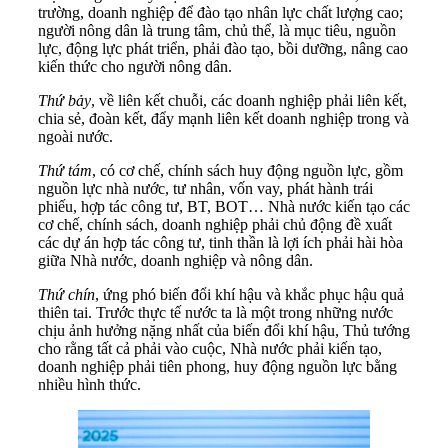
trường, doanh nghiệp để đào tạo nhân lực chất lượng cao;
người nông dân là trung tâm, chủ thể, là mục tiêu, nguồn
lực, động lực phát triển, phải đào tạo, bồi dưỡng, nâng cao
kiến thức cho người nông dân.
Thứ bảy
, về liên kết chuỗi, các doanh nghiệp phải liên kết,
chia sẻ, đoàn kết, đẩy mạnh liên kết doanh nghiệp trong và
ngoài nước.
Thứ tám
, có cơ chế, chính sách huy động nguồn lực, gồm
nguồn lực nhà nước, tư nhân, vốn vay, phát hành trái
phiếu, hợp tác công tư, BT, BOT… Nhà nước kiến tạo các
cơ chế, chính sách, doanh nghiệp phải chủ động đề xuất
các dự án hợp tác công tư, tinh thần là lợi ích phải hài hòa
giữa Nhà nước, doanh nghiệp và nông dân.
Thứ chín
, ứng phó biến đổi khí hậu và khắc phục hậu quả
thiên tai. Trước thực tế nước ta là một trong những nước
chịu ảnh hưởng nặng nhất của biến đổi khí hậu, Thủ tướng
cho rằng tất cả phải vào cuộc, Nhà nước phải kiến tạo,
doanh nghiệp phải tiên phong, huy động nguồn lực bằng
nhiều hình thức.