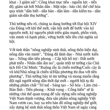
khai - 3 giám sát": Công khai mục tiêu - nguồn lực - tiến
độ; giám sát bởi Nhân dân - Mặt trận - báo chí; thể chế hóa
quy trình "dân biết - dân bàn - dân làm - dân kiểm tra - dân
giám sát-dân thụ hưởng".
Thủ tướng nêu rõ, chúng ta đang hướng tới Đại hội XIV
của Đảng với khí thế mới, vận hội mới để bước vào kỷ
nguyên mới, kỷ nguyên phát triển giàu mạnh, phồn vinh,
văn minh và hạnh phúc, vững bước tiến lên chủ nghĩa xã
hội.
Với tinh thần "nông nghiệp sinh thái, nông thôn hiện đại,
nông dân văn minh", "Đảng đã lãnh đạo - Nhà nước kiến
tạo – Nông dân tiên phong – Cấp hội hỗ trợ - Đất nước
phát triển - Nhân dân ấm no", quán triệt tư tưởng của Chủ
tịch Hồ Chí Minh: "Ruộng rẫy là chiến trường/Cuốc cày là
vũ khí/Nhà nông là chiến sĩ/Hậu phương thi đua với tiền
phương", Thủ tướng bày tỏ tin tưởng và mong muốn rằng
đội ngũ người nông dân thời đại mới – người hội tụ đủ
những phẩm chất "Trí tuệ - Sáng tạo – Số hóa - Làm chủ -
Bản lĩnh - Tiên phong – Khát vọng – Cống hiến" sẽ là
những chủ thể quan trọng để xây dựng nền nông nghiệp
Việt Nam thịnh vượng, đưa sản phẩm nông nghiệp Việt
Nam vươn cao, bay xa trên bản đồ nông nghiệp thế giới;
xây dựng hệ sinh thái nông thôn Việt Nam sẽ ngày càng