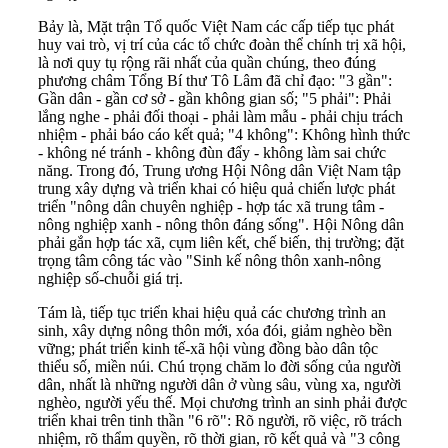
Bảy là, Mặt trận Tổ quốc Việt Nam các cấp tiếp tục phát
huy vai trò, vị trí của các tổ chức đoàn thể chính trị xã hội,
là nơi quy tụ rộng rãi nhất của quần chúng, theo đúng
phương châm Tổng Bí thư Tô Lâm đã chỉ đạo: "3 gần":
Gần dân - gần cơ sở - gần không gian số; "5 phải": Phải
lắng nghe - phải đối thoại - phải làm mẫu - phải chịu trách
nhiệm - phải báo cáo kết quả; "4 không": Không hình thức
- không né tránh - không đùn đẩy - không làm sai chức
năng. Trong đó, Trung ương Hội Nông dân Việt Nam tập
trung xây dựng và triển khai có hiệu quả chiến lược phát
triển "nông dân chuyên nghiệp - hợp tác xã trung tâm -
nông nghiệp xanh - nông thôn đáng sống". Hội Nông dân
phải gắn hợp tác xã, cụm liên kết, chế biến, thị trường; đặt
trọng tâm công tác vào "Sinh kế nông thôn xanh-nông
nghiệp số-chuỗi giá trị.
Tám là, tiếp tục triển khai hiệu quả các chương trình an
sinh, xây dựng nông thôn mới, xóa đói, giảm nghèo bền
vững; phát triển kinh tế-xã hội vùng đồng bào dân tộc
thiểu số, miền núi. Chú trọng chăm lo đời sống của người
dân, nhất là những người dân ở vùng sâu, vùng xa, người
nghèo, người yếu thế. Mọi chương trình an sinh phải được
triển khai trên tinh thần "6 rõ": Rõ người, rõ việc, rõ trách
nhiệm, rõ thẩm quyền, rõ thời gian, rõ kết quả và "3 công