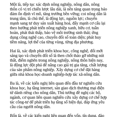
Một là, tiếp tục xác định nông nghiệp, nông dân, nông
thôn có vị trí chiến lược lâu dài, là nền tảng quan trọng bảo
đảm ổn định vĩ mô, tăng trưởng bền vững; coi nông dân là
trung tâm, là chủ thể, là động lực, nguồn lực; chuyển
mạnh sang tư duy sản xuất hàng hoá, đẩy mạnh cơ cấu lại
theo hướng phát triển nông nghiệp xanh, hữu cơ, tuần
hoàn, phát thải thấp, bảo vệ môi trường sinh thái; ứng
dụng công nghệ cao, chuyển đổi số toàn diện; phát huy
tiềm năng, lợi thế của từng vùng, từng địa phương.
Hai là, xác định phát triển khoa học, công nghệ, đổi mới
sáng tạo và chuyển đổi số là then chốt tháo gỡ những nút
thắt, điểm nghẽn trong nông nghiệp, nông thôn hiện nay,
là động lực đột phá để nâng cao giá trị gia tăng, chất lượng
của sản phẩm nông nghiệp. Xây dựng cơ chế đặt hàng
giữa nhà khoa học-doanh nghiệp-hợp tác xã-nông dân.
Ba là, về các kiến nghị liên quan đến đầu tư nghiên cứu
khoa học, hạ tầng internet, sàn giao dịch thương mại điện
tử dành riêng cho nông dân, Thủ tướng đề nghị các bộ,
ngành, cơ quan liên quan nghiên cứu xây dựng cơ chế hợp
tác công-tư để phát triển hạ tầng số hiện đại, đáp ứng yêu
cầu của người nông dân.
Bốn là, về các kiến nghị liên quan đến vốn, tín dụng, đào