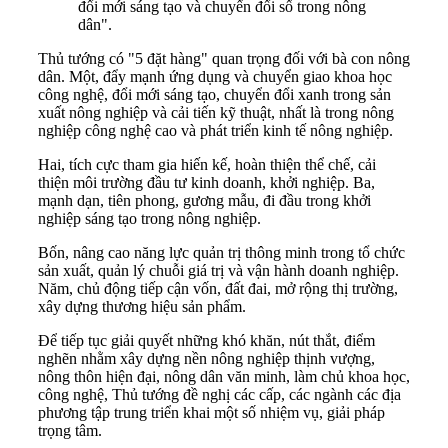
đổi mới sáng tạo và chuyển đổi số trong nông
dân".
Thủ tướng có "5 đặt hàng" quan trọng đối với bà con nông
dân. Một, đẩy mạnh ứng dụng và chuyển giao khoa học
công nghệ, đổi mới sáng tạo, chuyển đổi xanh trong sản
xuất nông nghiệp và cải tiến kỹ thuật, nhất là trong nông
nghiệp công nghệ cao và phát triển kinh tế nông nghiệp.
Hai, tích cực tham gia hiến kế, hoàn thiện thể chế, cải
thiện môi trường đầu tư kinh doanh, khởi nghiệp. Ba,
mạnh dạn, tiên phong, gương mẫu, đi đầu trong khởi
nghiệp sáng tạo trong nông nghiệp.
Bốn, nâng cao năng lực quản trị thông minh trong tổ chức
sản xuất, quản lý chuỗi giá trị và vận hành doanh nghiệp.
Năm, chủ động tiếp cận vốn, đất đai, mở rộng thị trường,
xây dựng thương hiệu sản phẩm.
Để tiếp tục giải quyết những khó khăn, nút thắt, điểm
nghẽn nhằm xây dựng nền nông nghiệp thịnh vượng,
nông thôn hiện đại, nông dân văn minh, làm chủ khoa học,
công nghệ, Thủ tướng đề nghị các cấp, các ngành các địa
phương tập trung triển khai một số nhiệm vụ, giải pháp
trọng tâm.