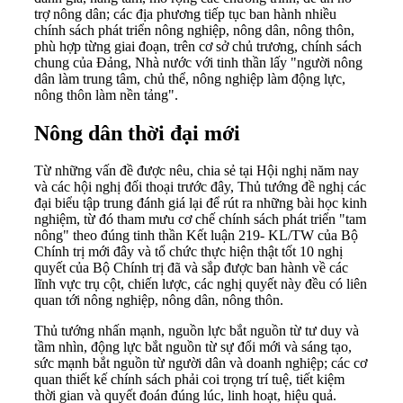
trợ nông dân; các địa phương tiếp tục ban hành nhiều
chính sách phát triển nông nghiệp, nông dân, nông thôn,
phù hợp từng giai đoạn, trên cơ sở chủ trương, chính sách
chung của Đảng, Nhà nước với tinh thần lấy "người nông
dân làm trung tâm, chủ thể, nông nghiệp làm động lực,
nông thôn làm nền tảng".
Nông dân thời đại mới
Từ những vấn đề được nêu, chia sẻ tại Hội nghị năm nay
và các hội nghị đối thoại trước đây, Thủ tướng đề nghị các
đại biểu tập trung đánh giá lại để rút ra những bài học kinh
nghiệm, từ đó tham mưu cơ chế chính sách phát triển "tam
nông" theo đúng tinh thần Kết luận 219- KL/TW của Bộ
Chính trị mới đây và tổ chức thực hiện thật tốt 10 nghị
quyết của Bộ Chính trị đã và sắp được ban hành về các
lĩnh vực trụ cột, chiến lược, các nghị quyết này đều có liên
quan tới nông nghiệp, nông dân, nông thôn.
Thủ tướng nhấn mạnh, nguồn lực bắt nguồn từ tư duy và
tầm nhìn, động lực bắt nguồn từ sự đổi mới và sáng tạo,
sức mạnh bắt nguồn từ người dân và doanh nghiệp; các cơ
quan thiết kế chính sách phải coi trọng trí tuệ, tiết kiệm
thời gian và quyết đoán đúng lúc, linh hoạt, hiệu quả.