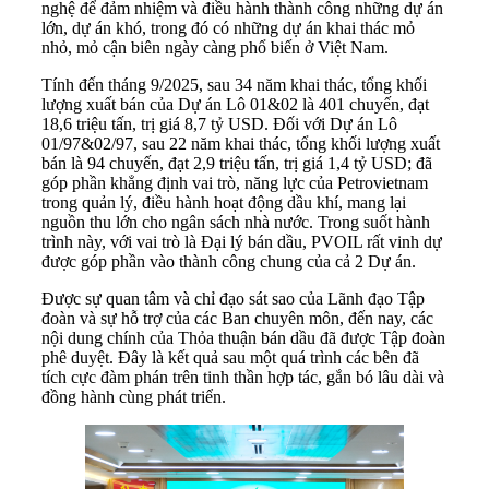
nghệ để đảm nhiệm và điều hành thành công những dự án
lớn, dự án khó, trong đó có những dự án khai thác mỏ
nhỏ, mỏ cận biên ngày càng phổ biến ở Việt Nam.
Tính đến tháng 9/2025, sau 34 năm khai thác, tổng khối
lượng xuất bán của Dự án Lô 01&02 là 401 chuyến, đạt
18,6 triệu tấn, trị giá 8,7 tỷ USD. Đối với Dự án Lô
01/97&02/97, sau 22 năm khai thác, tổng khối lượng xuất
bán là 94 chuyến, đạt 2,9 triệu tấn, trị giá 1,4 tỷ USD; đã
góp phần khẳng định vai trò, năng lực của Petrovietnam
trong quản lý, điều hành hoạt động dầu khí, mang lại
nguồn thu lớn cho ngân sách nhà nước. Trong suốt hành
trình này, với vai trò là Đại lý bán dầu, PVOIL rất vinh dự
được góp phần vào thành công chung của cả 2 Dự án.
Được sự quan tâm và chỉ đạo sát sao của Lãnh đạo Tập
đoàn và sự hỗ trợ của các Ban chuyên môn, đến nay, các
nội dung chính của Thỏa thuận bán dầu đã được Tập đoàn
phê duyệt. Đây là kết quả sau một quá trình các bên đã
tích cực đàm phán trên tinh thần hợp tác, gắn bó lâu dài và
đồng hành cùng phát triển.