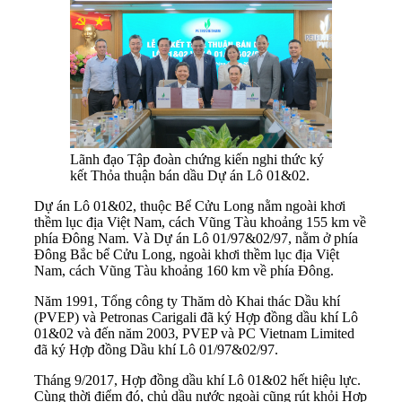
Lãnh đạo Tập đoàn chứng kiến nghi thức ký
kết Thỏa thuận bán dầu Dự án Lô 01&02.
Dự án Lô 01&02, thuộc Bể Cửu Long nằm ngoài khơi
thềm lục địa Việt Nam, cách Vũng Tàu khoảng 155 km về
phía Đông Nam. Và Dự án Lô 01/97&02/97, nằm ở phía
Đông Bắc bể Cửu Long, ngoài khơi thềm lục địa Việt
Nam, cách Vũng Tàu khoảng 160 km về phía Đông.
Năm 1991, Tổng công ty Thăm dò Khai thác Dầu khí
(PVEP) và Petronas Carigali đã ký Hợp đồng dầu khí Lô
01&02 và đến năm 2003, PVEP và PC Vietnam Limited
đã ký Hợp đồng Dầu khí Lô 01/97&02/97.
Tháng 9/2017, Hợp đồng dầu khí Lô 01&02 hết hiệu lực.
Cùng thời điểm đó, chủ dầu nước ngoài cũng rút khỏi Hợp