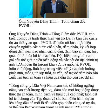
Ông Nguyễn Đăng Trình – Tổng Giám đốc
PVOIL.
Ông Nguyễn Đăng Trình – Tổng Giám đốc PVOIL cho
biết, trong quá trình thực hiện vai trò Đại lý bán dầu của 2
dự án thời gian qua, PVOIL đã luôn nỗ lực, thực hiện
chuyên nghiệp các bước chào bán, đàm phán, ký kết hợp
đồng đến việc giao nhận các lô dầu, đảm bảo an toàn, hiệu
quả, tối ưu hóa lợi ích các bên. Đặc biệt, trong bối cảnh
giá dầu thế giới nhiều biến động và các bất ổn địa chính trị
ảnh hưởng đến thị trường khu vực và quốc tế, PVOIL
luôn chủ động, linh hoạt trong việc xử lý các tình huống
phát sinh, thông tin kịp thời, tư vấn, hỗ trợ để đảm bảo sản
xuất liên tục, an toàn và hiệu quả dầu thô của các dự án.
“Tổng công ty Dầu Việt Nam cam kết, sẽ không ngừng
nâng cao chất lượng dịch vụ, đảm bảo mọi hoạt động được
thực thi an toàn, minh bạch và hiệu quả cao nhất; luôn đặt
lợi ích chung của Tập đoàn và các Ban điều hành dự án
lên hàng đầu để mỗi lô dầu đều góp phần củng cố uy tín,
vị thế của Petrovietnam trong ngành năng lượng trong