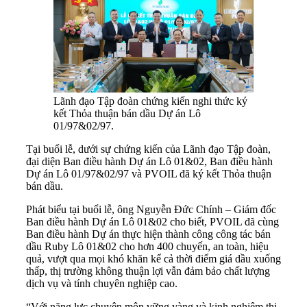
Lãnh đạo Tập đoàn chứng kiến nghi thức ký
kết Thỏa thuận bán dầu Dự án Lô
01/97&02/97.
Tại buổi lễ, dưới sự chứng kiến của Lãnh đạo Tập đoàn,
đại diện Ban điều hành Dự án Lô 01&02, Ban điều hành
Dự án Lô 01/97&02/97 và PVOIL đã ký kết Thỏa thuận
bán dầu.
Phát biểu tại buổi lễ, ông Nguyễn Đức Chính – Giám đốc
Ban điều hành Dự án Lô 01&02 cho biết, PVOIL đã cùng
Ban điều hành Dự án thực hiện thành công công tác bán
dầu Ruby Lô 01&02 cho hơn 400 chuyến, an toàn, hiệu
quả, vượt qua mọi khó khăn kể cả thời điểm giá dầu xuống
thấp, thị trường không thuận lợi vẫn đảm bảo chất lượng
dịch vụ và tính chuyên nghiệp cao.
“Với năng lực chuyên môn vững vàng và kinh nghiệm thị