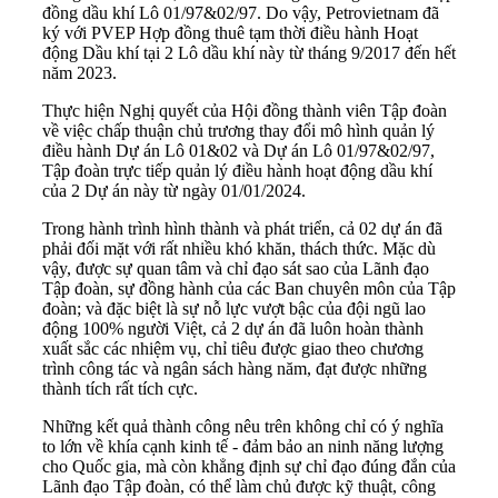
đồng dầu khí Lô 01/97&02/97. Do vậy, Petrovietnam đã
ký với PVEP Hợp đồng thuê tạm thời điều hành Hoạt
động Dầu khí tại 2 Lô dầu khí này từ tháng 9/2017 đến hết
năm 2023.
Thực hiện Nghị quyết của Hội đồng thành viên Tập đoàn
về việc chấp thuận chủ trương thay đổi mô hình quản lý
điều hành Dự án Lô 01&02 và Dự án Lô 01/97&02/97,
Tập đoàn trực tiếp quản lý điều hành hoạt động dầu khí
của 2 Dự án này từ ngày 01/01/2024.
Trong hành trình hình thành và phát triển, cả 02 dự án đã
phải đối mặt với rất nhiều khó khăn, thách thức. Mặc dù
vậy, được sự quan tâm và chỉ đạo sát sao của Lãnh đạo
Tập đoàn, sự đồng hành của các Ban chuyên môn của Tập
đoàn; và đặc biệt là sự nỗ lực vượt bậc của đội ngũ lao
động 100% người Việt, cả 2 dự án đã luôn hoàn thành
xuất sắc các nhiệm vụ, chỉ tiêu được giao theo chương
trình công tác và ngân sách hàng năm, đạt được những
thành tích rất tích cực.
Những kết quả thành công nêu trên không chỉ có ý nghĩa
to lớn về khía cạnh kinh tế - đảm bảo an ninh năng lượng
cho Quốc gia, mà còn khẳng định sự chỉ đạo đúng đắn của
Lãnh đạo Tập đoàn, có thể làm chủ được kỹ thuật, công