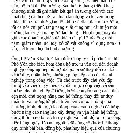
này để tìm ra những vấn đề đang tồn tại và tiến hành tư
vấn, hỗ trợ tại hiện trường. Sau hơn 6 tháng triển khai,
chương trình đã ghi nhận kết quả ấn tượng đối với các
hoạt động cải tiến 5S, an toàn lao động và kaizen trong
nhiều lĩnh vực như: giảm tồn kho và diện tích nhà xưởng,
tối đa hóa chi phí, tăng năng suất cũng như cải thiện môi
trường làm việc của người lao động... Hoạt động này đã
giúp các doanh nghiệp tiết kiệm chi phí 3 tỷ đồng mỗi
năm, giảm nhân lực, loại bỏ đồ vật không sử dụng hơn 40
tấn, tiết kiệm diện tích nhà xưởng.
Ông Lê Văn Khanh, Giám đốc Công ty Cổ phần Cơ khí
Phổ Yên cho biết, hoạt động hỗ trợ, tư vấn cải tiến doanh
nghiệp công nghiệp hỗ trợ, đã tạo ra sự thay đổi căn bản
về tư duy, nhận thức, phương pháp tiếp cận của doanh
nghiệp trong công việc. Từ chỗ trước đây chủ yếu tập
trung vào việc chạy theo các đầu mục công việc và sản
lượng, doanh nghiệp đã từng bước chuyển sang cách tiếp
cận mới, chú trọng nâng cao hệ thống, thay đổi tư duy
quản trị và hướng tới phát triển bền vững. Thông qua
chương trình, đội ngũ lao động của doanh nghiệp đã từng
bước nâng cao năng lực xây dựng và vận hành hệ thống,
đồng thời thay đổi cách suy nghĩ và hành động trong công
việc hàng ngày. Doanh nghiệp đã củng cố được hệ thống
quy trình bài bản, đồng bộ, phát huy hiệu quả của chương