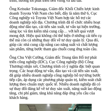
trình, hướng tới phát triển bền vững và lâu dài.
Ông Keisuke Tokunaga, Giám đốc Khối Chiến lược kinh
doanh Toyota Việt Nam cho biết, đây là năm thứ 6, Cục
Công nghiệp và Toyota Việt Nam hợp tác hỗ trợ các
doanh nghiệp nội địa. Chương trình đã tổ chức nhiều hoạt
động như đào tạo, cải tiến sản xuất, tư vấn tại hiện trường,
sàng lọc và tìm kiếm nhà cung cấp… với kết quả vượt
mong đợi. Hiệu quả không chỉ thể hiện ở những cải tiến cụ
thể mà còn cả những thay đổi về tư duy quản lý. Qua đó,
giúp các nhà cung cấp nâng cao năng suất và chất lượng
sản phẩm, từng bước tham gia chuỗi cung ứng toàn cầu.
Ông Chu Việt Cường, Giám đốc Trung tâm Hỗ trợ phát
triển công nghiệp (IDC), Cục Công nghiệp (Bộ Công
Thương) nhận xét, Chương trình có ý nghĩa đặc biệt quan
trọng. Các hoạt động tư vấn, đào tạo và cải tiến sản xuất,
đã giúp nhiều doanh nghiệp công nghiệp hỗ trợ từng bước
tiếp cận, áp dụng các phương pháp quản trị, kiểm soát chất
lượng theo chuẩn mực quốc tế. Nhiều doanh nghiệp đã có
sự thay đổi đáng kể về tư duy sản xuất, năng suất lao động
tăng, chi phí giảm, tăng khả năng đáp ứng yêu cầu của
khách hàng.