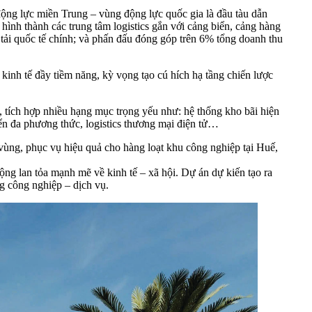
ộng lực miền Trung – vùng động lực quốc gia là đầu tàu dẫn
 hình thành các trung tâm logistics gắn với cảng biển, cảng hàng
n tải quốc tế chính; và phấn đấu đóng góp trên 6% tổng doanh thu
kinh tế đầy tiềm năng, kỳ vọng tạo cú hích hạ tầng chiến lược
tích hợp nhiều hạng mục trọng yếu như: hệ thống kho bãi hiện
uyển đa phương thức, logistics thương mại điện tử…
vùng, phục vụ hiệu quả cho hàng loạt khu công nghiệp tại Huế,
ộng lan tỏa mạnh mẽ về kinh tế – xã hội. Dự án dự kiến tạo ra
ng công nghiệp – dịch vụ.