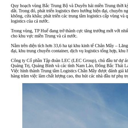
Quy hoạch vùng Bắc Trung Bộ và Duyên hải miền Trung thời kỳ 2
dắt. Trong đó, phát triển logistics theo hướng hiện đại, chuyên 
không, cửa khẩu; phát triển các trung tâm logistics cấp vùng và
logistics của cả nước.
Trong vùng, TP Huế đang trở thành cực tăng trưởng mới với nhiều
cho khu vực miền Trung và cả nước.
Nằm trên diện tích hơn 33,6 ha tại khu kinh tế Chân Mây – Lăn
đại, khu trung chuyển container, dịch vụ logistics tổng hợp, khu
Công ty Cổ phần Tập đoàn LEC (LEC Group), chủ đầu tư dự án, đặ
Quảng Trị, Quảng Bình và các tỉnh Nam Lào, Đông Bắc Thái L
Việc hình thành Trung tâm Logistics Chân Mây được đánh giá khôn
hàng trăm việc làm chất lượng cao, thu hút các nhà đầu tư phụ t