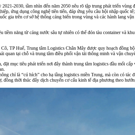
021-2030, tầm nhìn đến năm 2050 nêu rõ tập trung phát triển vùng đ
nghiệp, ứng dụng công nghệ tiên tiến, đáp ứng yêu cầu hội nhập quốc tế;
 quốc gia trên cơ sở hệ thống cảng biển trong vùng và các hành lang vậ
 tiềm năng từ cảng nước sâu tự nhiên có thể đón tàu container và khu 
g Cô, TP Huế, Trung tâm Logistics Chân Mây được quy hoạch đồng bộ, 
 hải quan tại chỗ và trung tâm điều phối vận tải thông minh và vận ch
t mục tiêu phát triển nơi đây thành trung tâm logistics đầu mối cấp 
an.
g chỉ là “cú hích” cho hạ tầng logistics miền Trung, mà còn có tác đ
rợ, đồng thời thúc đẩy dịch chuyển cơ cấu kinh tế địa phương theo hướ