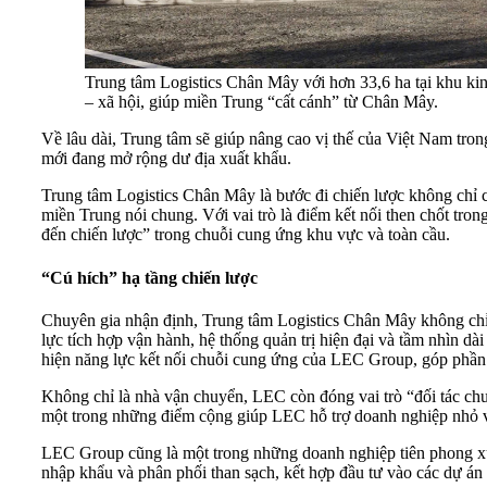
Trung tâm Logistics Chân Mây với hơn 33,6 ha tại khu kin
– xã hội, giúp miền Trung “cất cánh” từ Chân Mây.
Về lâu dài, Trung tâm sẽ giúp nâng cao vị thế của Việt Nam trong
mới đang mở rộng dư địa xuất khẩu.
Trung tâm Logistics Chân Mây là bước đi chiến lược không chỉ
miền Trung nói chung. Với vai trò là điểm kết nối then chốt tro
đến chiến lược” trong chuỗi cung ứng khu vực và toàn cầu.
“Cú hích” hạ tầng chiến lược
Chuyên gia nhận định, Trung tâm Logistics Chân Mây không chỉ 
lực tích hợp vận hành, hệ thống quản trị hiện đại và tầm nhìn dà
hiện năng lực kết nối chuỗi cung ứng của LEC Group, góp phần
Không chỉ là nhà vận chuyển, LEC còn đóng vai trò “đối tác chuỗ
một trong những điểm cộng giúp LEC hỗ trợ doanh nghiệp nhỏ và
LEC Group cũng là một trong những doanh nghiệp tiên phong x
nhập khẩu và phân phối than sạch, kết hợp đầu tư vào các dự án n