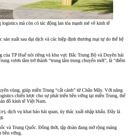
logistics mà còn có tác động lan tỏa mạnh mẽ về kinh tế
c sản xuất sau đại dịch và các hiệp định thương mại tự do thế hệ
ng của TP Huế nói riêng và khu vực Bắc Trung Bộ và Duyên hải
 Trung vươn tầm trở thành “trung tâm trung chuyển mới”, là “điểm
xuyên vùng, giúp miền Trung “cất cánh” từ Chân Mây. Với năng
gistics chiến lược cho sự phát triển bền vững tại miền Trung, thể
ản đồ kinh tế Việt Nam.
e), dịch vụ khai báo hải quan, ủy thác xuất nhập khẩu. Đây là
g.
uốc và Trung Quốc. Đồng thời, tập đoàn đang mở rộng mảng
ển bền vững.