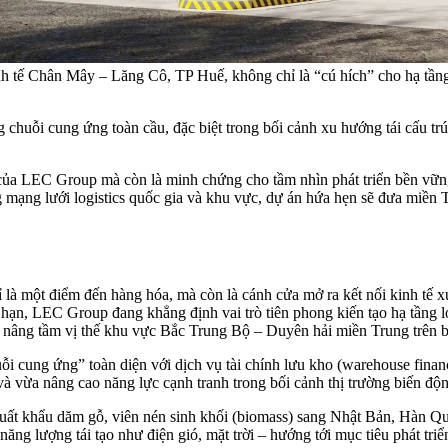
h tế Chân Mây – Lăng Cô, TP Huế, không chỉ là “cú hích” cho hạ tầng 
 chuỗi cung ứng toàn cầu, đặc biệt trong bối cảnh xu hướng tái cấu trú
 của LEC Group mà còn là minh chứng cho tầm nhìn phát triển bền vữ
ng mạng lưới logistics quốc gia và khu vực, dự án hứa hẹn sẽ đưa miền
là một điểm đến hàng hóa, mà còn là cánh cửa mở ra kết nối kinh tế 
i hạn, LEC Group đang khẳng định vai trò tiên phong kiến tạo hạ tầng lo
 nâng tầm vị thế khu vực Bắc Trung Bộ – Duyên hải miền Trung trên b
i cung ứng” toàn diện với dịch vụ tài chính lưu kho (warehouse financ
 vừa nâng cao năng lực cạnh tranh trong bối cảnh thị trường biến độn
uất khẩu dăm gỗ, viên nén sinh khối (biomass) sang Nhật Bản, Hàn Q
ăng lượng tái tạo như điện gió, mặt trời – hướng tới mục tiêu phát tri