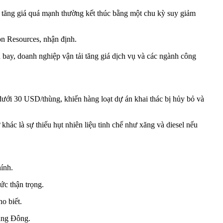
ợt tăng giá quá mạnh thường kết thúc bằng một chu kỳ suy giảm
on Resources, nhận định.
bay, doanh nghiệp vận tải tăng giá dịch vụ và các ngành công
dưới 30 USD/thùng, khiến hàng loạt dự án khai thác bị hủy bỏ và
ác là sự thiếu hụt nhiên liệu tinh chế như xăng và diesel nếu
hính.
mức thận trọng.
o biết.
ung Đông.