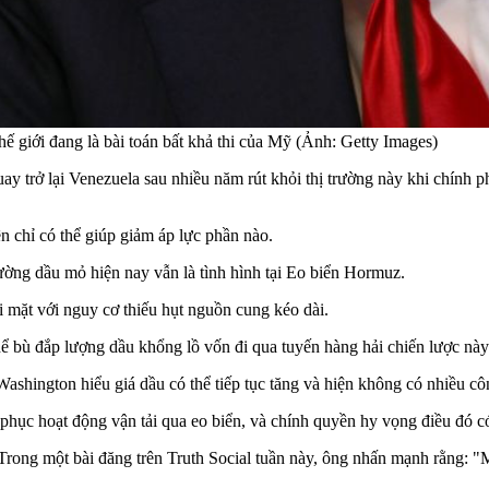
thế giới đang là bài toán bất khả thi của Mỹ (Ảnh: Getty Images)
y trở lại Venezuela sau nhiều năm rút khỏi thị trường này khi chính
n chỉ có thể giúp giảm áp lực phần nào.
rường dầu mỏ hiện nay vẫn là tình hình tại Eo biển Hormuz.
ối mặt với nguy cơ thiếu hụt nguồn cung kéo dài.
ể bù đắp lượng dầu khổng lồ vốn đi qua tuyến hàng hải chiến lược này
shington hiểu giá dầu có thể tiếp tục tăng và hiện không có nhiều c
c hoạt động vận tải qua eo biển, và chính quyền hy vọng điều đó có th
Trong một bài đăng trên Truth Social tuần này, ông nhấn mạnh rằng: "Mỹ