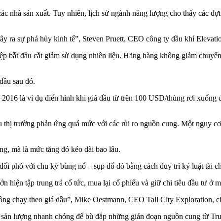
 các nhà sản xuất. Tuy nhiên, lịch sử ngành năng lượng cho thấy các đ
y ra sự phá hủy kinh tế”, Steven Pruett, CEO công ty dầu khí Elevati
ệp bắt đầu cắt giảm sử dụng nhiên liệu. Hãng hàng không giảm chuyến 
dầu sau đó.
–2016 là ví dụ điển hình khi giá dầu từ trên 100 USD/thùng rơi xuống 
hị trường phản ứng quá mức với các rủi ro nguồn cung. Một nguy cơ kh
ng, mà là mức tăng đó kéo dài bao lâu.
ối phó với chu kỳ bùng nổ – sụp đổ đó bằng cách duy trì kỷ luật tài c
ớn hiện tập trung trả cổ tức, mua lại cổ phiếu và giữ chi tiêu đầu tư ở 
hông chạy theo giá dầu”, Mike Oestmann, CEO Tall City Exploration, ch
g sản lượng nhanh chóng để bù đắp những gián đoạn nguồn cung từ Tr