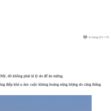
In trang
(Ctr + P)
 Mỹ, đó không phải là lý do để ăn mừng.
ông điệp khá u ám: cuộc khủng hoảng năng lượng do căng thẳng