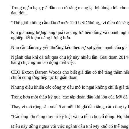
Trong ngắn hạn, giá dầu cao rõ ràng mang lại lợi nhuận lớn cho
đau đớn.
“Thế giới không cần dầu ở mức 120 USD/thùng,, vì điều đó sẽ gâ
Khi giá năng lượng tăng quá cao, người tiêu dùng và doanh nghi
nghiệp tiết kiệm năng lượng hơn.
Nhu cầu dầu suy yếu thường kéo theo sự sụt giảm mạnh của giá 
Ngành dầu khí đã trải qua chu kỳ này nhiều lần. Giai đoạn 2014
hàng chục nghìn lao động mất việc.
CEO Exxon Darren Woods cho biết giá dầu có thể tăng thêm nếu t
chuỗi cung ứng tiếp tục bị gián đoạn.
Nhưng điều khiến các công ty dầu mỏ lo ngại không chỉ là giá tă
Trong hơn một thập kỷ qua, các tập đoàn dầu khí lớn của Mỹ đã đ
Thay vì mở rộng sản xuất ồ ạt mỗi khi giá dầu tăng, các công ty l
“Các ông lớn đang duy trì kỷ luật và trả tiền cho cổ đông. Họ k
Điều này đồng nghĩa với việc ngành dầu khí Mỹ khó có thể tăn