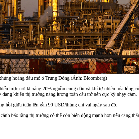
n khủng hoảng dầu mỏ ở Trung Đông (Ảnh: Bloomberg)
iến lược nơi khoảng 20% nguồn cung dầu và khí tự nhiên hóa lỏng của 
ày đang khiến thị trường năng lượng toàn cầu trở nên cực kỳ nhạy cảm.
ng hồi giữa tuần lên gần 99 USD/thùng chỉ vài ngày sau đó.
ảnh báo rằng thị trường có thể còn biến động mạnh hơn nếu căng thẳng 