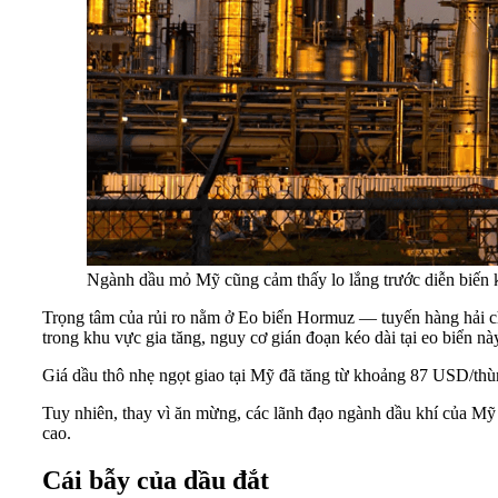
Ngành dầu mỏ Mỹ cũng cảm thấy lo lắng trước diễn biế
Trọng tâm của rủi ro nằm ở Eo biển Hormuz — tuyến hàng hải ch
trong khu vực gia tăng, nguy cơ gián đoạn kéo dài tại eo biển n
Giá dầu thô nhẹ ngọt giao tại Mỹ đã tăng từ khoảng 87 USD/thù
Tuy nhiên, thay vì ăn mừng, các lãnh đạo ngành dầu khí của Mỹ c
cao.
Cái bẫy của dầu đắt