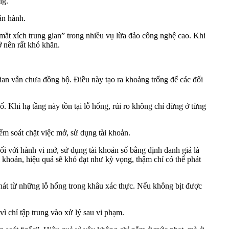
ng.
ận hành.
 “mắt xích trung gian” trong nhiều vụ lừa đảo công nghệ cao. Khi
ở nên rất khó khăn.
 gian vẫn chưa đồng bộ. Điều này tạo ra khoảng trống để các đối
. Khi hạ tầng này tồn tại lỗ hổng, rủi ro không chỉ dừng ở từng
kiểm soát chặt việc mở, sử dụng tài khoản.
với hành vi mở, sử dụng tài khoản số bằng định danh giả là
i khoản, hiệu quả sẽ khó đạt như kỳ vọng, thậm chí có thể phát
phát từ những lỗ hổng trong khâu xác thực. Nếu không bịt được
vì chỉ tập trung vào xử lý sau vi phạm.