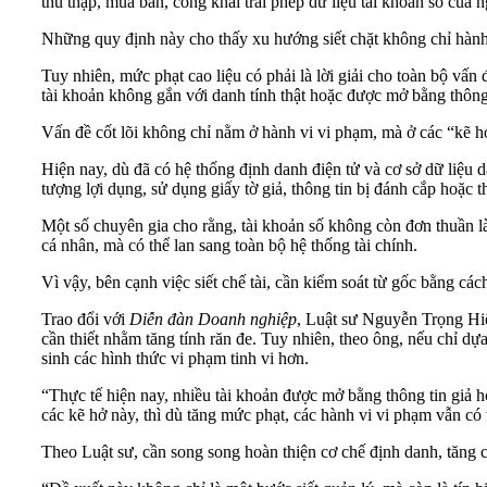
thu thập, mua bán, công khai trái phép dữ liệu tài khoản số của 
Những quy định này cho thấy xu hướng siết chặt không chỉ hành v
Tuy nhiên, mức phạt cao liệu có phải là lời giải cho toàn bộ vấn
tài khoản không gắn với danh tính thật hoặc được mở bằng thông t
Vấn đề cốt lõi không chỉ nằm ở hành vi vi phạm, mà ở các “kẽ hở
Hiện nay, dù đã có hệ thống định danh điện tử và cơ sở dữ liệu d
tượng lợi dụng, sử dụng giấy tờ giả, thông tin bị đánh cắp hoặc 
Một số chuyên gia cho rằng, tài khoản số không còn đơn thuần là 
cá nhân, mà có thể lan sang toàn bộ hệ thống tài chính.
Vì vậy, bên cạnh việc siết chế tài, cần kiểm soát từ gốc bằng các
Trao đổi với
Diễn đàn Doanh nghiệp
, Luật sư Nguyễn Trọng Hi
cần thiết nhằm tăng tính răn đe. Tuy nhiên, theo ông, nếu chỉ dự
sinh các hình thức vi phạm tinh vi hơn.
“Thực tế hiện nay, nhiều tài khoản được mở bằng thông tin giả 
các kẽ hở này, thì dù tăng mức phạt, các hành vi vi phạm vẫn có 
Theo Luật sư, cần song song hoàn thiện cơ chế định danh, tăng cư