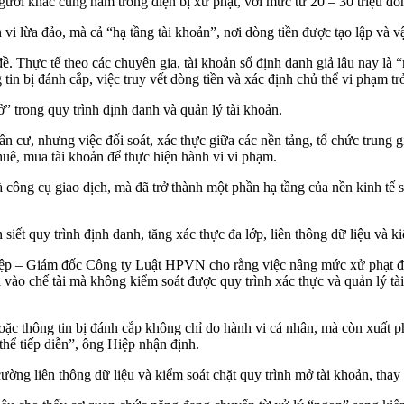
người khác cũng nằm trong diện bị xử phạt, với mức từ 20 – 30 triệu đồ
i lừa đảo, mà cả “hạ tầng tài khoản”, nơi dòng tiền được tạo lập và v
 đề. Thực tế theo các chuyên gia, tài khoản số định danh giả lâu nay là
in bị đánh cắp, việc truy vết dòng tiền và xác định chủ thể vi phạm tr
” trong quy trình định danh và quản lý tài khoản.
ân cư, nhưng việc đối soát, xác thực giữa các nền tảng, tổ chức trung
thuê, mua tài khoản để thực hiện hành vi vi phạm.
công cụ giao dịch, mà đã trở thành một phần hạ tầng của nền kinh tế số
h siết quy trình định danh, tăng xác thực đa lớp, liên thông dữ liệu và 
ệp – Giám đốc Công ty Luật HPVN cho rằng việc nâng mức xử phạt đối 
a vào chế tài mà không kiểm soát được quy trình xác thực và quản lý tà
hoặc thông tin bị đánh cắp không chỉ do hành vi cá nhân, mà còn xuất 
thể tiếp diễn”, ông Hiệp nhận định.
ờng liên thông dữ liệu và kiểm soát chặt quy trình mở tài khoản, thay 