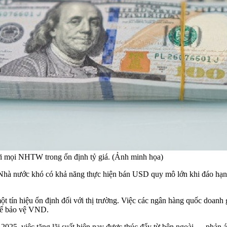
với mọi NHTW trong ổn định tỷ giá. (Ảnh minh họa)
g Nhà nước khó có khả năng thực hiện bán USD quy mô lớn khi đáo h
tín hiệu ổn định đối với thị trường. Việc các ngân hàng quốc doanh g
 để bảo vệ VND.
2025, việc tăng lãi suất hiện nay được thúc đẩy từ bên ngoài — phản