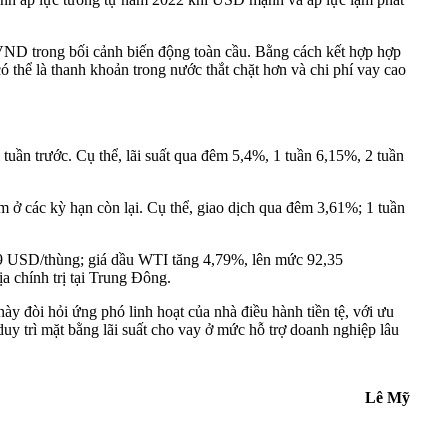
 VND trong bối cảnh biến động toàn cầu. Bằng cách kết hợp hợp
thể là thanh khoản trong nước thắt chặt hơn và chi phí vay cao
 tuần trước. Cụ thể, lãi suất qua đêm 5,4%, 1 tuần 6,15%, 2 tuần
 ở các kỳ hạn còn lại. Cụ thể, giao dịch qua đêm 3,61%; 1 tuần
4,49 USD/thùng; giá dầu WTI tăng 4,79%, lên mức 92,35
 chính trị tại Trung Đông.
này đòi hỏi ứng phó linh hoạt của nhà điều hành tiền tệ, với ưu
duy trì mặt bằng lãi suất cho vay ở mức hỗ trợ doanh nghiệp lâu
Lê Mỹ