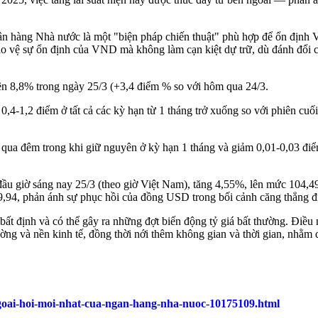
gân hàng Nhà nước là một "biện pháp chiến thuật" phù hợp để ổn định
o vệ sự ổn định của VND mà không làm cạn kiệt dự trữ, dù đánh đổi có 
lên 8,8% trong ngày 25/3 (+3,4 điểm % so với hôm qua 24/3.
,4-1,2 điểm ở tất cả các kỳ hạn từ 1 tháng trở xuống so với phiên cuối
qua đêm trong khi giữ nguyên ở kỳ hạn 1 tháng và giảm 0,01-0,03 điểm
ến đầu giờ sáng nay 25/3 (theo giờ Việt Nam), tăng 4,55%, lên mức 10
4, phản ánh sự phục hồi của đồng USD trong bối cảnh căng thẳng địa
 bất định và có thể gây ra những đợt biến động tỷ giá bất thường. Điều 
ường và nền kinh tế, đồng thời nới thêm không gian và thời gian, nhằm 
ngoai-hoi-moi-nhat-cua-ngan-hang-nha-nuoc-10175109.html