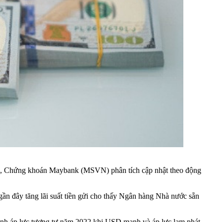
ạn, Chứng khoán Maybank (MSVN) phân tích cập nhật theo động
ần đây tăng lãi suất tiền gửi cho thấy Ngân hàng Nhà nước sẵn
 ánh áp lực tương tự năm 2022 khi USD mạnh và áp lực lạm phát