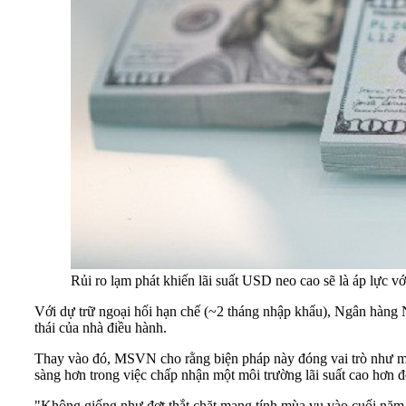
Rủi ro lạm phát khiến lãi suất USD neo cao sẽ là áp lực 
Với dự trữ ngoại hối hạn chế (~2 tháng nhập khẩu), Ngân hàn
thái của nhà điều hành.
Thay vào đó, MSVN cho rằng biện pháp này đóng vai trò như một 
sàng hơn trong việc chấp nhận một môi trường lãi suất cao hơn
"Không giống như đợt thắt chặt mang tính mùa vụ vào cuối năm 