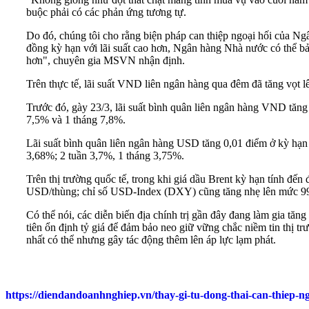
buộc phải có các phản ứng tương tự.
Do đó, chúng tôi cho rằng biện pháp can thiệp ngoại hối của N
đồng kỳ hạn với lãi suất cao hơn, Ngân hàng Nhà nước có thể bả
hơn", chuyên gia MSVN nhận định.
Trên thực tế, lãi suất VND liên ngân hàng qua đêm đã tăng vọt 
Trước đó, gày 23/3, lãi suất bình quân liên ngân hàng VND tăng 0
7,5% và 1 tháng 7,8%.
Lãi suất bình quân liên ngân hàng USD tăng 0,01 điểm ở kỳ hạn 
3,68%; 2 tuần 3,7%, 1 tháng 3,75%.
Trên thị trường quốc tế, trong khi giá dầu Brent kỳ hạn tính đ
USD/thùng; chỉ số USD-Index (DXY) cũng tăng nhẹ lên mức 99,9
Có thể nói, các diễn biến địa chính trị gần đây đang làm gia tăng
tiên ổn định tỷ giá để đảm bảo neo giữ vững chắc niềm tin thị tr
nhất có thể nhưng gây tác động thêm lên áp lực lạm phát.
https://diendandoanhnghiep.vn/thay-gi-tu-dong-thai-can-thiep-