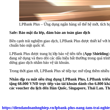
LPBank Plus – Ứng dụng ngân hàng số thế hệ mới, tích hợp
Safe: Bảo mật đa lớp, đảm bảo an toàn giao dịch
Bên cạnh trải nghiệm giao dịch, LPBank Plus được thiết kế với 
chuẩn bảo mật quốc tế.
LPBank Plus được trang bị lớp bảo vệ tiên tiến (
App Shielding
)
đang sử dụng và theo dõi các dấu hiệu bất thường trong quá trình
dừng giao dịch nhằm bảo vệ tài khoản.
Trong thời gian tới, LPBank Plus sẽ tiếp tục mở rộng thêm nhiều 
Nhân dịp ra mắt siêu ứng dụng LPBank Plus, LPBank triển 
tặng 68.000 VNĐ trực tiếp vào tài khoản dành cho 6.800 khá
các voucher du lịch đến Hàn Quốc, Singapore, Thái Lan. Thô
https://diendandoanhnghiep.vn/lpbank-plus-nang-tam-trai-nghi