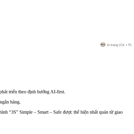
In trang
(Ctr + P)
át triển theo định hướng AI-first.
 ngân hàng.
ình “3S” Simple – Smart – Safe được thể hiện nhất quán từ giao