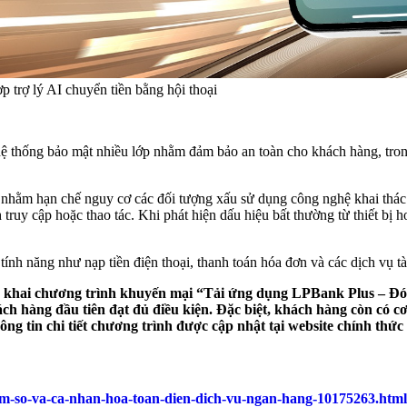
 trợ lý AI chuyển tiền bằng hội thoại
hệ thống bảo mật nhiều lớp nhằm đảm bảo an toàn cho khách hàng, trong
 nhằm hạn chế nguy cơ các đối tượng xấu sử dụng công nghệ khai thác 
 truy cập hoặc thao tác. Khi phát hiện dấu hiệu bất thường từ thiết bị
tính năng như nạp tiền điện thoại, thanh toán hóa đơn và các dịch vụ tà
khai chương trình khuyến mại “Tải ứng dụng LPBank Plus – Đón h
ch hàng đầu tiên đạt đủ điều kiện. Đặc biệt, khách hàng còn có c
ng tin chi tiết chương trình được cập nhật tại website chính th
em-so-va-ca-nhan-hoa-toan-dien-dich-vu-ngan-hang-10175263.html