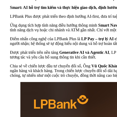
Smart: AI hỗ trợ tìm kiếm và thực hiện giao dịch, định hướ
LPBank Plus được phát triển theo định hướng AI-first, đưa trí tu
Ứng dụng tích hợp tính năng điều hướng thông minh
Smart Na
tính năng dịch vụ hoặc chi nhánh và ATM gần nhất. Chỉ với một th
Điểm nhấn công nghệ của LPBank Plus là
LP Pay – trợ lý AI 
người nhận; hệ thống sẽ tự động hiểu nội dung và hỗ trợ hoàn tất 
Được phát triển trên nền tảng
Generative AI và Agentic AI
, LP
tương tác và yêu cầu bổ sung thông tin khi cần thiết.
Chia sẻ về chiến lược đầu tư chuyển đổi số, Ông
Vũ Quốc Khá
ngân hàng và khách hàng. Trong chiến lược chuyển đổi số dài hạ
chóng, tự nhiên như một cuộc trò chuyện, đồng thời nâng cao hi