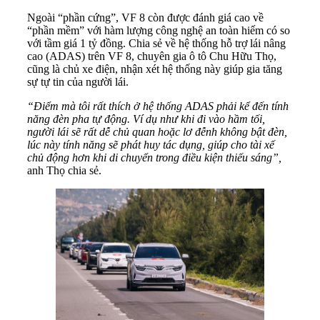
Ngoài “phần cứng”, VF 8 còn được đánh giá cao về
“phần mềm” với hàm lượng công nghệ an toàn hiếm có so
với tầm giá 1 tỷ đồng. Chia sẻ về hệ thống hỗ trợ lái nâng
cao (ADAS) trên VF 8, chuyên gia ô tô Chu Hữu Thọ,
cũng là chủ xe điện, nhận xét hệ thống này giúp gia tăng
sự tự tin của người lái.
“Điểm mà tôi rất thích ở hệ thống ADAS phải kể đến tính
năng đèn pha tự động. Ví dụ như khi đi vào hầm tối,
người lái sẽ rất dễ chủ quan hoặc lơ đễnh không bật đèn,
lúc này tính năng sẽ phát huy tác dụng, giúp cho tài xế
chủ động hơn khi di chuyển trong điều kiện thiếu sáng”,
anh Thọ chia sẻ.