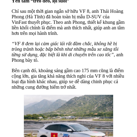
Yên
tâm
“
t
rèo đèo, lội suối”
Chỉ sau một thời gian ngắn sở hữu VF 8, anh Thái Hoàng
Phong (Hà Tĩnh) đã hoàn toàn bị mẫu D-SUV của
VinFast thuyết phục. Theo anh Phong, thiết kế khung gầm
liền khối chính là điểm mà anh thích nhất, giúp anh an tâm
hơn trên mọi hành trình.
“VF 8 đem lại cảm giác lái rất đầm chắc, không hề bị
tròng trành hoặc bấp bênh như những mẫu xe xăng tôi
từng sử dụng, đặc biệt là khi di chuyển trên cao tốc”
, anh
Phong bày tỏ.
Bên cạnh đó, khoảng sáng gầm cao 175 mm cũng là điểm
cộng lớn, gia tăng khả năng thích nghi của VF 8 với nhiều
loại địa hình khác nhau, giúp xe dễ dàng chinh phục cả
những cung đường hiểm trở nhất.