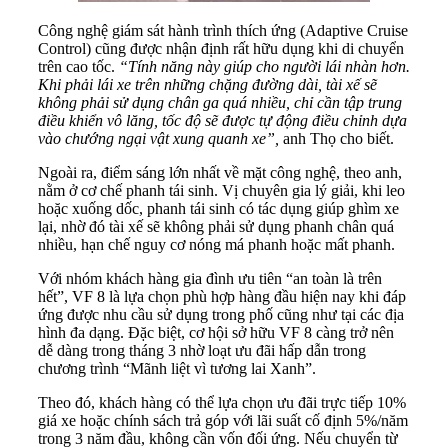
Công nghệ giám sát hành trình thích ứng (Adaptive Cruise
Control) cũng được nhận định rất hữu dụng khi di chuyển
trên cao tốc.
“Tính năng
này
giúp cho người lái nhàn hơn.
Khi phải lái xe trên những chặng đường dài, tài xế sẽ
không phải sử dụng chân ga quá nhiều, chỉ cần tập trung
điều
khiển vô lăng, tốc độ sẽ được tự động điều chỉnh dựa
vào chướng ngại vật xung quanh xe”
,
anh Thọ cho biết.
Ngoài ra, điểm sáng lớn nhất về mặt công nghệ, theo anh,
nằm ở cơ chế phanh tái sinh. Vị chuyên gia lý giải, khi leo
hoặc xuống dốc, phanh tái sinh có tác dụng giúp ghìm xe
lại, nhờ đó tài xế sẽ không phải sử dụng phanh chân quá
nhiều, hạn chế nguy cơ nóng má phanh hoặc mất phanh.
Với nhóm khách hàng gia đình ưu tiên “an toàn là trên
hết”, VF 8 là lựa chọn phù hợp hàng đầu hiện nay khi đáp
ứng được nhu cầu sử dụng trong phố cũng như tại các địa
hình đa dạng. Đặc biệt, cơ hội sở hữu VF 8 càng trở nên
dễ dàng trong tháng 3 nhờ loạt ưu đãi hấp dẫn trong
chương trình “Mãnh liệt vì tương lai Xanh”.
Theo đó, khách hàng có thể lựa chọn ưu đãi trực tiếp 10%
giá xe hoặc chính sách trả góp với lãi suất cố định 5%/năm
trong 3 năm đầu, không cần vốn đối ứng. Nếu chuyển từ