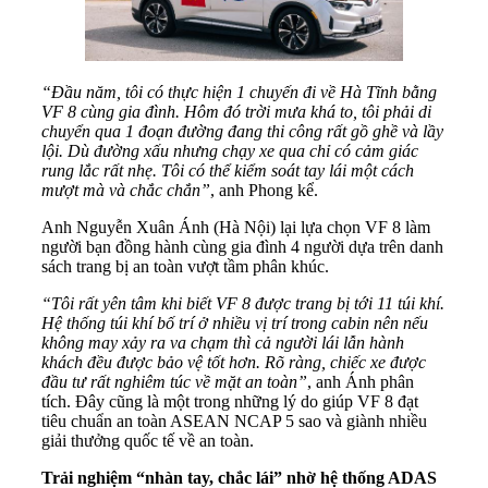
“Đầu năm, tôi có thực hiện 1 chuyến đi về Hà Tĩnh bằng
VF 8 cùng gia đình. Hôm đó trời mưa khá to, tôi phải di
chuyển qua 1 đoạn đường đang thi công rất gồ ghề và lầy
lội. Dù đường xấu nhưng
chạy xe qua chỉ có
cảm giác
rung lắc rất nhẹ
. T
ôi có thể kiểm soát tay lái
một
cách
mượt mà và chắc chắn”
, anh Phong kể.
Anh Nguyễn Xuân Ánh (Hà Nội) lại lựa chọn VF 8 làm
người bạn đồng hành cùng gia đình 4 người dựa trên danh
sách trang bị an toàn vượt tầm phân khúc.
“Tôi rất yên tâm khi biết VF 8 được trang bị tới 11 túi khí.
Hệ thống túi khí bố trí ở nhiều vị trí trong cabin nên nếu
không may xảy ra va chạm thì cả người lái lẫn hành
khách đều được bảo vệ tốt hơn.
Rõ
ràng, c
hiếc xe được
đầu tư rất nghiêm túc về mặt an toàn”
, anh Ánh phân
tích. Đây cũng là một trong những lý do giúp VF 8 đạt
tiêu chuẩn an toàn ASEAN NCAP 5 sao và giành nhiều
giải thưởng quốc tế về an toàn.
Trải nghiệm “nhàn tay, chắc lái”
nhờ hệ thống ADAS