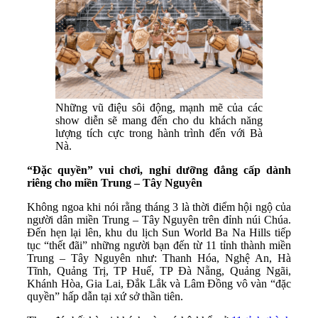
Những vũ điệu sôi động, mạnh mẽ của các
show diễn sẽ mang đến cho du khách năng
lượng tích cực trong hành trình đến với Bà
Nà.
“Đặc quyền” vui chơi, nghỉ dưỡng đẳng cấp dành
riêng cho miền Trung – Tây Nguyên
Không ngoa khi nói rằng tháng 3 là thời điểm hội ngộ của
người dân miền Trung – Tây Nguyên trên đỉnh núi Chúa.
Đến hẹn lại lên, khu du lịch Sun World Ba Na Hills tiếp
tục “thết đãi” những người bạn đến từ 11 tỉnh thành miền
Trung – Tây Nguyên như:
Thanh Hóa, Nghệ An, Hà
Tĩnh, Quảng Trị, TP Huế, TP Đà Nẵng, Quảng Ngãi,
Khánh Hòa, Gia Lai, Đắk Lắk và Lâm Đồng
vô vàn “đặc
quyền” hấp dẫn tại xứ sở thần tiên.