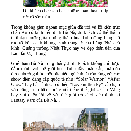
Du khách check-in bên những thảm hoa Tulip
.
rực rỡ sắc màu
Trong không gian ngoạn mục giữa đất trời và lối kiến trúc
châu Âu cổ kính trên đỉnh Bà Nà, du khách có thể thảnh
thơi dạo bước giữa những thảm hoa Tulip đang bung nở
rực rỡ bên cạnh khung cảnh tráng lệ của Làng Pháp cổ
kính, Quảng trường Nhật Thực hay vẻ đẹp thần tiên của
Lâu đài Mặt Trăng.
Ghé thăm Bà Nà trong tháng 3, du khách không chỉ được
đắm mình với thế giới hoa Tulip đầy màu sắc, mà còn
được thưởng thức một bữa tiệc nghệ thuật rộn ràng với các
show diễn đẳng cấp quốc tế như: “Solar Warrior”, “After
Glow” hay bản tình ca cổ điển “Love in the sky” và chạm
vào công trình biểu tượng nổi tiếng thế giới - Cầu Vàng
hay vui quên lối về với thế giới trò chơi siêu đỉnh tại
Fantasy Park của Bà Nà…