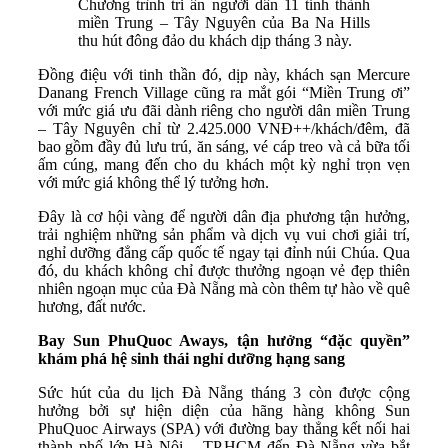
Chương trình tri ân người dân 11 tỉnh thành
miền Trung – Tây Nguyên của Ba Na Hills
thu hút đông đảo du khách dịp tháng 3 này.
Đồng điệu với tinh thần đó, dịp này, khách sạn Mercure
Danang French Village cũng ra mắt gói “Miền Trung ơi”
với mức giá ưu đãi dành riêng cho người dân miền Trung
– Tây Nguyên chỉ từ 2.425.000 VNĐ++/khách/đêm, đã
bao gồm đầy đủ lưu trú, ăn sáng, vé cáp treo và cả bữa tối
ấm cúng, mang đến cho du khách một kỳ nghỉ trọn vẹn
với mức giá không thể lý tưởng hơn.
Đây là cơ hội vàng để người dân địa phương tận hưởng,
trải nghiệm những sản phẩm và dịch vụ vui chơi giải trí,
nghỉ dưỡng đẳng cấp quốc tế ngay tại đỉnh núi Chúa. Qua
đó, du khách không chỉ được thưởng ngoạn vẻ đẹp thiên
nhiên ngoạn mục của Đà Nẵng mà còn thêm tự hào về quê
hương, đất nước.
Bay Sun PhuQuoc Aways, tận hưởng “đặc quyền”
khám phá hệ sinh thái nghỉ dưỡng hạng sang
Sức hút của du lịch Đà Nẵng tháng 3 còn được cộng
hưởng bởi sự hiện diện của hãng hàng không Sun
PhuQuoc Airways (SPA) với đường bay thẳng kết nối hai
thành phố lớn Hà Nội – TP.HCM đến Đà Nẵng vừa bắt