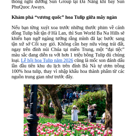
thống nghỉ dưỡng Sun Group tại Đà Nẵng khi bay Sun
PhuQuoc Aways.
Khám phá “vương quốc” hoa Tulip giữa mây ngàn
Nếu bạn từng xuýt xoa trước những thước phim về cánh
đồng Tulip bất tận ở Hà Lan, thì Sun World Ba Na Hills sẽ
khiến bạn ngỡ ngàng tưởng rằng mình đã lạc bước sang
tận xứ sở Cối xay gió. Không cần bay nửa vòng trái đất,
ngay trên đỉnh núi Chúa tại miền Trung, một “đại tiệc”
màu sắc đang diễn ra với hơn 1 triệu bông Tulip đủ chủng
loại.
Lễ hội hoa Tulip năm 2026
cũng là mốc son đánh dấu
lần đầu tiên khu du lịch trên đỉnh Bà Nà tự ươm trồng
100% hoa tulip, thay vì nhập khẩu hoa thành phẩm từ các
nguồn trung gian như trước đây.