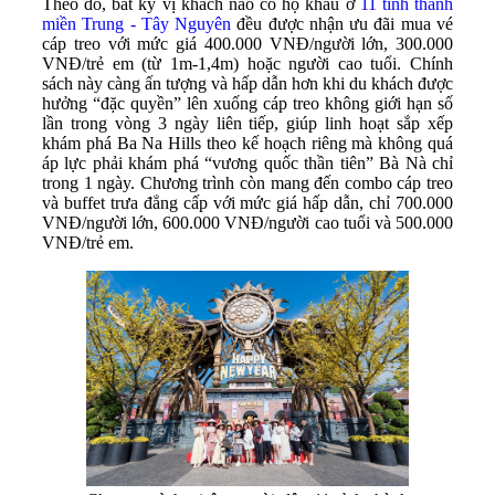
Theo đó, bất kỳ vị khách nào có hộ khẩu ở
11 tỉnh thành
miền Trung - Tây Nguyên
đều được nhận ưu đãi mua vé
cáp treo với mức giá 400.000 VNĐ/người lớn, 300.000
VNĐ/trẻ em (từ 1m-1,4m) hoặc người cao tuổi. Chính
sách này càng ấn tượng và hấp dẫn hơn khi du khách được
hưởng “đặc quyền” lên xuống cáp treo không giới hạn số
lần trong vòng 3 ngày liên tiếp, giúp linh hoạt sắp xếp
khám phá Ba Na Hills theo kế hoạch riêng mà không quá
áp lực phải khám phá “vương quốc thần tiên” Bà Nà chỉ
trong 1 ngày. Chương trình còn mang đến combo cáp treo
và buffet trưa đẳng cấp với mức giá hấp dẫn, chỉ 700.000
VNĐ/người lớn, 600.000 VNĐ/người cao tuổi và 500.000
VNĐ/trẻ em.