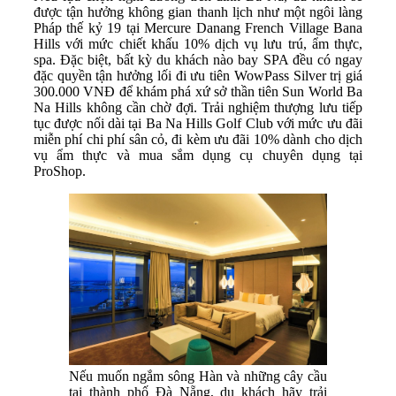
được tận hưởng không gian thanh lịch như một ngôi làng
Pháp thế kỷ 19 tại Mercure Danang French Village Bana
Hills với mức chiết khấu 10% dịch vụ lưu trú, ẩm thực,
spa. Đặc biệt, bất kỳ du khách nào bay SPA đều có ngay
đặc quyền tận hưởng lối đi ưu tiên WowPass Silver trị giá
300.000 VNĐ để khám phá xứ sở thần tiên Sun World Ba
Na Hills không cần chờ đợi. Trải nghiệm thượng lưu tiếp
tục được nối dài tại Ba Na Hills Golf Club với mức ưu đãi
miễn phí chi phí sân cỏ, đi kèm ưu đãi 10% dành cho dịch
vụ ẩm thực và mua sắm dụng cụ chuyên dụng tại
ProShop.
Nếu muốn ngắm sông Hàn và những cây cầu
tại thành phố Đà Nẵng, du khách hãy trải