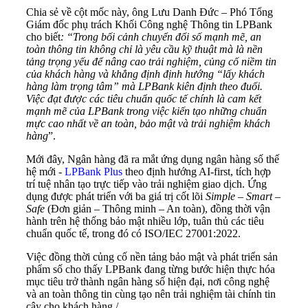
Chia sẻ về cột mốc này, ông Lưu Danh Đức – Phó Tổng
Giám đốc phụ trách Khối Công nghệ Thông tin LPBank
cho biết
: “
Trong bối cảnh chuyển đổi số mạnh mẽ, an
toàn thông tin không chỉ là yêu cầu kỹ thuật mà là nền
tảng trọng yếu để nâng cao trải nghiệm, củng cố niềm tin
của khách hàng và khẳng định định hướng “lấy khách
hàng làm trọng tâm” mà LPBank kiên định theo đuổi.
Việc đạt được các tiêu chuẩn quốc tế chính là cam kết
mạnh mẽ của LPBank trong việc kiến tạo những chuẩn
mực cao nhất về an toàn, bảo mật và trải nghiệm khách
hàng
”.
Mới đây, Ngân hàng đã ra mắt ứng dụng ngân hàng số thế
hệ mới -
LPBank Plus
theo định hướng AI-first, tích hợp
trí tuệ nhân tạo trực tiếp vào trải nghiệm giao dịch. Ứng
dụng được phát triển với ba giá trị cốt lõi
Simple – Smart –
Safe
(Đơn giản – Thông minh – An toàn), đồng thời vận
hành trên hệ thống bảo mật nhiều lớp, tuân thủ các tiêu
chuẩn quốc tế, trong đó có ISO/IEC 27001:2022.
Việc đồng thời củng cố nền tảng bảo mật và phát triển sản
phẩm số cho thấy LPBank đang từng bước hiện thực hóa
mục tiêu trở thành ngân hàng số hiện đại, nơi công nghệ
và an toàn thông tin cùng tạo nên trải nghiệm tài chính tin
cậy cho khách hàng./.