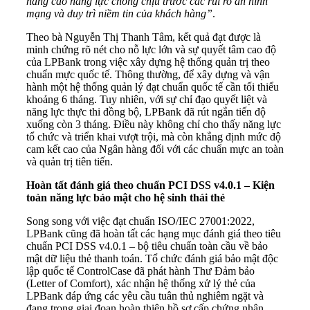
nâng cao năng lực chống chịu trước các rủi ro an ninh
mạng và duy trì niềm tin của khách hàng”
.
Theo bà Nguyễn Thị Thanh Tâm, kết quả đạt được là
minh chứng rõ nét cho nỗ lực lớn và sự quyết tâm cao độ
của LPBank trong việc xây dựng hệ thống quản trị theo
chuẩn mực quốc tế. Thông thường, để xây dựng và vận
hành một hệ thống quản lý đạt chuẩn quốc tế cần tối thiểu
khoảng 6 tháng. Tuy nhiên, với sự chỉ đạo quyết liệt và
năng lực thực thi đồng bộ, LPBank đã rút ngắn tiến độ
xuống còn 3 tháng. Điều này không chỉ cho thấy năng lực
tổ chức và triển khai vượt trội, mà còn khẳng định mức độ
cam kết cao của Ngân hàng đối với các chuẩn mực an toàn
và quản trị tiên tiến.
Hoàn tất đánh giá theo chuẩn PCI DSS v4.0.1 – Kiện
toàn năng lực bảo mật cho hệ sinh thái thẻ
Song song với việc đạt chuẩn ISO/IEC 27001:2022,
LPBank cũng đã hoàn tất các hạng mục đánh giá theo tiêu
chuẩn PCI DSS v4.0.1 – bộ tiêu chuẩn toàn cầu về bảo
mật dữ liệu thẻ thanh toán. Tổ chức đánh giá bảo mật độc
lập quốc tế ControlCase đã phát hành Thư Đảm bảo
(Letter of Comfort), xác nhận hệ thống xử lý thẻ của
LPBank đáp ứng các yêu cầu tuân thủ nghiêm ngặt và
đang trong giai đoạn hoàn thiện hồ sơ cấp chứng nhận