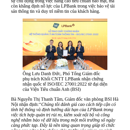
sự chủ động trong việc nâng cao tiêu chuẩn bảo mật, mà
còn khẳng định nỗ lực của LPBank trong việc bảo vệ tài
sản thông tin và duy trì niềm tin của khách hàng.
Ông Lưu Danh Đức, Phó Tổng Giám đốc
phụ trách Khối CNTT LPBank nhận chứng
nhận quốc tế ISO/IEC 27001:2022 từ đại diện
của Viện Tiêu chuẩn Anh (BSI)
Bà Nguyễn Thị Thanh Tâm, Giám đốc văn phòng BSI Hà
Nội nhận định:
“Chúng tôi đánh giá cao cách tiếp cận có
tính hệ thống và định hướng dài hạn của LPBank trong
việc tích hợp quản trị rủi ro, kiểm soát nội bộ và công
nghệ nhằm bảo vệ dữ liệu trong một môi trường số ngày
càng phức tạp. Đây là nền tảng quan trọng giúp tổ chức