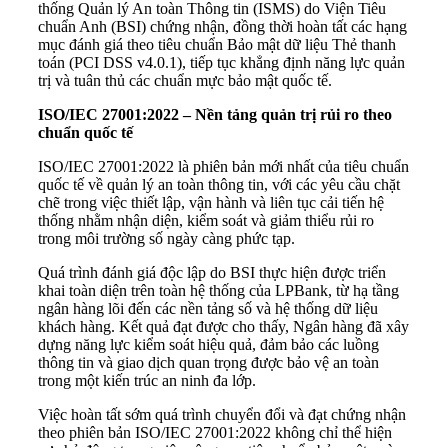
thống Quản lý An toàn Thông tin (ISMS) do Viện Tiêu
chuẩn Anh (BSI) chứng nhận, đồng thời hoàn tất các hạng
mục đánh giá theo tiêu chuẩn Bảo mật dữ liệu Thẻ thanh
toán (PCI DSS v4.0.1), tiếp tục khẳng định năng lực quản
trị và tuân thủ các chuẩn mực bảo mật quốc tế.
ISO/IEC 27001:2022 – Nền tảng quản trị rủi ro theo
chuẩn quốc tế
ISO/IEC 27001:2022 là phiên bản mới nhất của tiêu chuẩn
quốc tế về quản lý an toàn thông tin, với các yêu cầu chặt
chẽ trong việc thiết lập, vận hành và liên tục cải tiến hệ
thống nhằm nhận diện, kiểm soát và giảm thiểu rủi ro
trong môi trường số ngày càng phức tạp.
Quá trình đánh giá độc lập do BSI thực hiện được triển
khai toàn diện trên toàn hệ thống của LPBank, từ hạ tầng
ngân hàng lõi đến các nền tảng số và hệ thống dữ liệu
khách hàng. Kết quả đạt được cho thấy, Ngân hàng đã xây
dựng năng lực kiểm soát hiệu quả, đảm bảo các luồng
thông tin và giao dịch quan trọng được bảo vệ an toàn
trong một kiến trúc an ninh đa lớp.
Việc hoàn tất sớm quá trình chuyển đổi và đạt chứng nhận
theo phiên bản ISO/IEC 27001:2022 không chỉ thể hiện