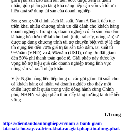
giá trị tài sản bảo đảm lên đến 90% được xem là điểm
nhấn, góp phần gia tăng khả năng tiếp cận vốn và tối ưu
hiệu quả sử dụng tài sản của doanh nghiệp.
Song song với chính sách lãi suất, Nam A Bank tiếp tục
triển khai nhiều chương trình ưu đãi dành cho khách hàng
doanh nghiệp. Trong đó, doanh nghiệp có tài sản bảo đảm
là hàng hóa lưu trữ tại kho lạnh (thịt, trái cây, nông sản) sẽ
được áp dụng chương trình tài trợ chuyên biệt với tỷ lệ cấp
tín dụng lên đến 70% giá trị tài sản bảo đảm, lãi suất từ
9%/năm (VND) và 4,5%/năm (USD), cùng ưu đãi giảm
đến 50% phí thanh toán quốc tế. Giải pháp này được kỳ
vọng hỗ trợ hiệu quả các doanh nghiệp trong lĩnh vực
nông sản và xuất nhập khẩu.
Việc Ngân hàng liên tiếp tung ra các gói giảm lãi suất cho
cả khách hàng cá nhân và doanh nghiệp cho thấy một
chiến lược nhất quán trong việc đồng hành cùng Chính
phủ, NHNN và góp phần thúc đẩy tăng trưởng kinh tế bền
vững.
T.Trung
https://diendandoanhnghiep.vn/nam-a-bank-giam-
lai-suat-cho-vay-va-trien-khai-cac-giai-phap-tin-dung-phat-