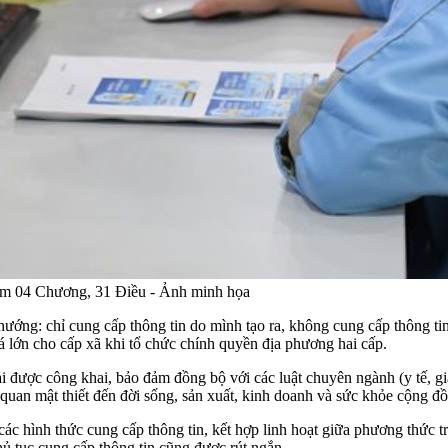
 gồm 04 Chương, 31 Điều - Ảnh minh họa
ớng: chỉ cung cấp thông tin do mình tạo ra, không cung cấp thông tin
 lớn cho cấp xã khi tổ chức chính quyền địa phương hai cấp.
i được công khai, bảo đảm đồng bộ với các luật chuyên ngành (y tế, giá
ên quan mật thiết đến đời sống, sản xuất, kinh doanh và sức khỏe cộng đ
ác hình thức cung cấp thông tin, kết hợp linh hoạt giữa phương thức 
t thủ tục cung cấp thông tin cũng được rút ngắn…