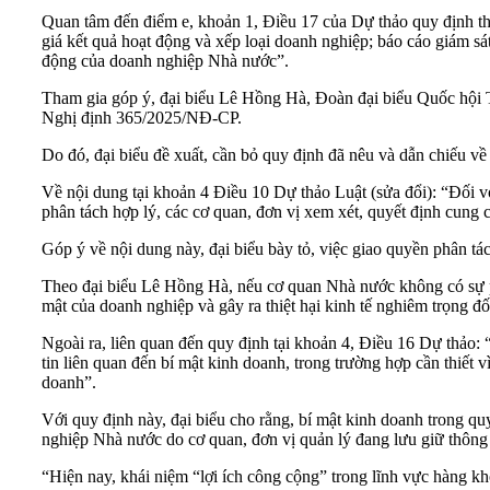
Quan tâm đến điểm e, khoản 1, Điều 17 của Dự thảo quy định th
giá kết quả hoạt động và xếp loại doanh nghiệp; báo cáo giám sá
động của doanh nghiệp Nhà nước”.
Tham gia góp ý, đại biểu Lê Hồng Hà, Đoàn đại biểu Quốc hội 
Nghị định 365/2025/NĐ-CP.
Do đó, đại biểu đề xuất, cần bỏ quy định đã nêu và dẫn chiếu v
Về nội dung tại khoản 4 Điều 10 Dự thảo Luật (sửa đổi): “Đối với
phân tách hợp lý, các cơ quan, đơn vị xem xét, quyết định cung c
Góp ý về nội dung này, đại biểu bày tỏ, việc giao quyền phân tá
Theo đại biểu Lê Hồng Hà, nếu cơ quan Nhà nước không có sự phâ
mật của doanh nghiệp và gây ra thiệt hại kinh tế nghiêm trọng đ
Ngoài ra, liên quan đến quy định tại khoản 4, Điều 16 Dự thảo:
tin liên quan đến bí mật kinh doanh, trong trường hợp cần thiết
doanh”.
Với quy định này, đại biểu cho rằng, bí mật kinh doanh trong qu
nghiệp Nhà nước do cơ quan, đơn vị quản lý đang lưu giữ thông 
“Hiện nay, khái niệm “lợi ích công cộng” trong lĩnh vực hàng kh