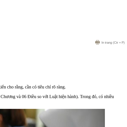
In trang
(Ctr + P)
ến cho rằng, cần có tiêu chí rõ ràng.
 Chương và 06 Điều so với Luật hiện hành). Trong đó, có nhiều