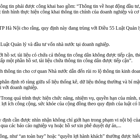
ông tin phải được công khai bao gồm: “Thông tin về hoạt động đầu tư
t tình hình thực hiện công khai thông tin chính của doanh nghiệp và cơ
TP Hà Nội cho rằng, quy định này đang trùng với Điều 55 Luật Quản 
ề Luật Quản lý và đầu tư vốn nhà nước tại doanh nghiệp.
 hồ sơ, tài liệu có chứa cả thông tin công dân không được tiếp cận, th
ấp một phần hồ sơ, tài liệu chứa thông tin công dân được tiếp cận”.
ch thông tin cho cơ quan Nhà nước dẫn đến rủi ro lộ thông tin kinh do
n định rõ ràng giữa số liệu thống kê, dữ liệu thông thường và bí mật
ối với doanh nghiệp.
 “Trong quá trình thực hiện chức năng, nhiệm vụ, quyền hạn của mình,
 vì lợi ích công cộng, sức khỏe của cộng đồng theo quy định của luật c
y định cần được nhìn nhận không chỉ giới hạn trong phạm vi nội bộ củ
qua các báo cáo nghiệp vụ hoặc hồ sơ xin phê duyệt dự án,...
ông, như “an toàn bay” hoặc “quyền lợi hành khách” thường được hiểu t