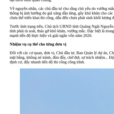
Về nguyên nhân, các chủ đầu tư cho rằng chủ yếu do vướng mắc tr
thông bị ảnh hưởng do giá xăng dầu tăng, gây khó khăn cho các p
chưa thể triển khai thi công, dẫn đến chưa phát sinh khối lượng đ
Trước tình trạng trên, Chủ tịch UBND tỉnh Quảng Ngãi Nguyễn H
tỉnh phải rà soát, tháo gỡ khó khăn, vướng mắc. Đặc biệt là tron
mạnh tiến độ thực hiện và giải ngân vốn năm 2026.
Nhiệm vụ cụ thể cho từng đơn vị
Đối với các cơ quan, đơn vị, Chủ đầu tư, Ban Quản lý dự án, 
mặt bằng, không né tránh, đùn đẩy, chờ đợi, sợ trách nhiệm... Đặc
định cư, đẩy nhanh tiến độ thi công công trình.