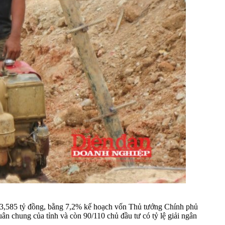
523,585 tỷ đồng, bằng 7,2% kế hoạch vốn Thủ tướng Chính phủ
uân chung của tỉnh và còn 90/110 chủ đầu tư có tỷ lệ giải ngân