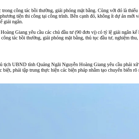
ong công tác bồi thường, giải phóng mặt bằng. Cùng với đó là thiếu h
hương tiện thi công tại công trình. Bên cạnh đó, không ít dự án mới vẫ
ể giải ngân.
oàng Giang yêu cầu các chủ đầu tư (90 đơn vị) có tỷ lệ giải ngân kế
g công tác bồi thường, giải phóng mặt bằng, thủ tục đầu tư, nghiệm thu
Chủ tịch UBND tỉnh Quảng Ngãi Nguyễn Hoàng Giang yêu cầu phải xử l
 biệt, phải tập trung thực hiện các biện pháp nhằm tạo chuyển biến rõ n