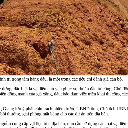
h trị trọng tâm hàng đầu, là một trong các tiêu chí đánh giá cán bộ.
y dựng, đặc biệt là vật liệu chủ yếu phục vụ dự án đầu tư công. Chủ độ
 biến động mạnh của giá xăng, dầu; bảo đảm việc triển khai thi công cá
iang lưu ý phải chịu trách nhiệm trước UBND tỉnh, Chủ tịch UBND tỉn
bồi thường, giải phóng mặt bằng cho các dự án trên địa bàn.
ồn cung cấp vật liệu trên địa bàn, nhu cầu sử dụng các loại vật liệu 