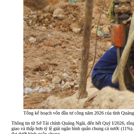
Tổng kế hoạch vốn đầu tư công năm 2026 của tỉnh Quảng 
Thông tin từ Sở Tài chính Quảng Ngãi, đến hết Quý I/2026, tổ
giao và thấp hơn tỷ lệ giải ngân bình quân chung cả nước (11%).
đạt dưới bình quân chung.