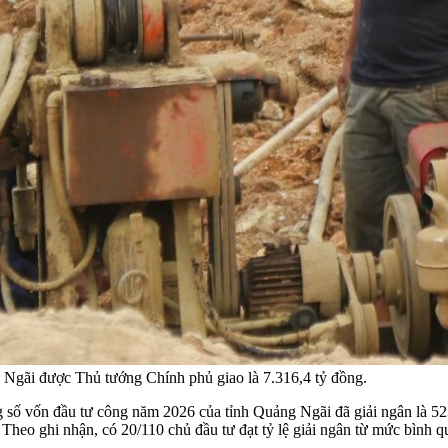
Ngãi được Thủ tướng Chính phủ giao là 7.316,4 tỷ đồng.
ng số vốn đầu tư công năm 2026 của tỉnh Quảng Ngãi đã giải ngân là 
 Theo ghi nhận, có 20/110 chủ đầu tư đạt tỷ lệ giải ngân từ mức bình q