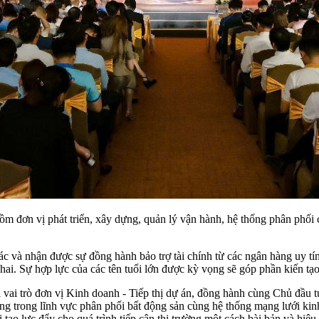
 gồm đơn vị phát triển, xây dựng, quản lý vận hành, hệ thống phân ph
tác và nhận được sự đồng hành bảo trợ tài chính từ các ngân hàng uy
khai. Sự hợp lực của các tên tuổi lớn được kỳ vọng sẽ góp phần kiến t
ai trò đơn vị Kinh doanh - Tiếp thị dự án, đồng hành cùng Chủ đầu tư 
 động trong lĩnh vực phân phối bất động sản cùng hệ thống mạng lưới
tạo lực đẩy cho quá trình tiếp cận thị trường một cách bài bản và hiệu