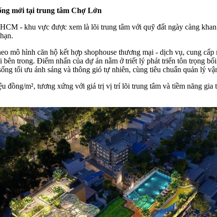
ống mới tại trung tâm Chợ Lớn
 - khu vực được xem là lõi trung tâm với quỹ đất ngày càng khan hiếm
 hạn.
eo mô hình căn hộ kết hợp shophouse thương mại - dịch vụ, cung cấp 
 bên trong. Điểm nhấn của dự án nằm ở triết lý phát triển tôn trọng bố
ống tối ưu ánh sáng và thông gió tự nhiên, cùng tiêu chuẩn quản lý vận
ệu đồng/m², tương xứng với giá trị vị trí lõi trung tâm và tiềm năng 