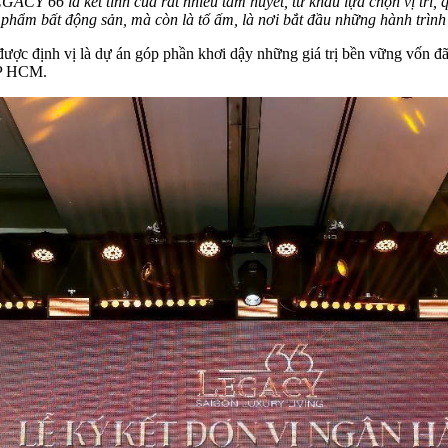
CY 66 là kết tinh của rất nhiều tâm huyết, từ khâu lựa chọn vị trí, qu
 phẩm bất động sản, mà còn là tổ ấm, là nơi bắt đầu những hành trìn
 định vị là dự án góp phần khơi dậy những giá trị bền vững vốn đã 
TP HCM.