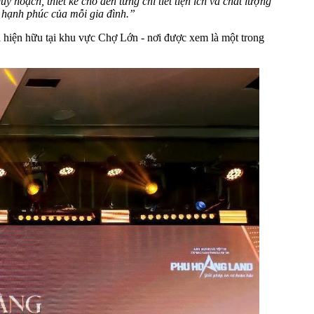
y hoạch, thiết kế cho đến từng chi tiết tiện ích và chất lượng
h hạnh phúc của mỗi gia đình.”
hiện hữu tại khu vực Chợ Lớn - nơi được xem là một trong