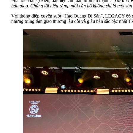
Phát biểu tại sự kiện, đại diện chủ đầu tư nhấn mạnh:
“Dự án LEGA
bàn giao. Chúng tôi hiểu rằng, mỗi căn hộ không chỉ là một sản
Với thông điệp xuyên suốt “Hào Quang Di Sản”, LEGACY 66 được
những trung tâm giao thương lâu đời và giàu bản sắc bậc nhất 