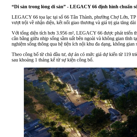
“Di sản trong lòng di sản” - LEGACY 66 định hình chuẩn s
LEGACY 66 tọa lạc tại số 66 Tân Thành, phường Chợ Lớn, TP HCM
vượt trội về nhận diện, kết nối giao thương và giá trị gia tăng dài
Với tổng diện tích hơn 3.956 m², LEGACY 66 được phát triển th
cân bằng giữa nhịp sống sầm uất bên ngoài và không gian tĩnh tại
nghiệm sống thông qua hệ tiện ích nội khu đa dạng, không gian s
Theo công bố từ chủ đầu tư, dự án có mức giá dự kiến từ 119 tri
sau khoảng 1 tháng kể từ sự kiện công bố.