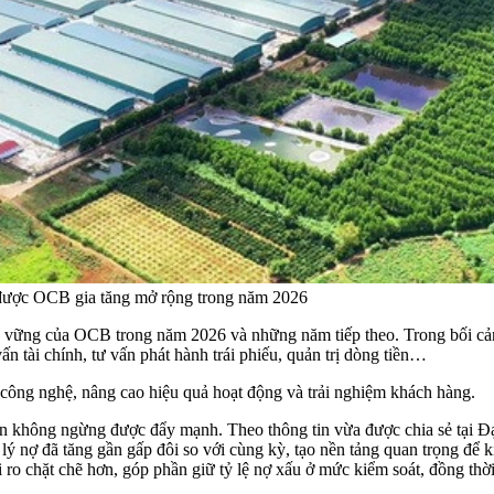
 được OCB gia tăng mở rộng trong năm 2026
bền vững của OCB trong năm 2026 và những năm tiếp theo. Trong bối cả
ấn tài chính, tư vấn phát hành trái phiếu, quản trị dòng tiền…
 công nghệ, nâng cao hiệu quả hoạt động và trải nghiệm khách hàng.
i sản không ngừng được đẩy mạnh. Theo thông tin vừa được chia sẻ tại 
ý nợ đã tăng gần gấp đôi so với cùng kỳ, tạo nền tảng quan trọng để ki
 ro chặt chẽ hơn, góp phần giữ tỷ lệ nợ xấu ở mức kiểm soát, đồng thời