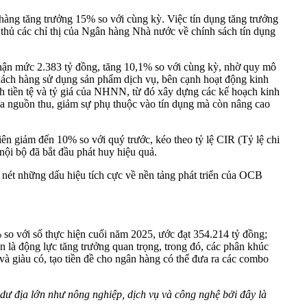
hàng tăng trưởng 15% so với cùng kỳ. Việc tín dụng tăng trưởng
 thủ các chỉ thị của Ngân hàng Nhà nước về chính sách tín dụng
 nhận mức 2.383 tỷ đồng, tăng 10,1% so với cùng kỳ, nhờ quy mô
 khách hàng sử dụng sản phẩm dịch vụ, bên cạnh hoạt động kinh
h tiền tệ và tỷ giá của NHNN, từ đó xây dựng các kế hoạch kinh
óa nguồn thu, giảm sự phụ thuộc vào tín dụng mà còn nâng cao
iên giảm đến 10% so với quý trước, kéo theo tỷ lệ CIR (Tỷ lệ chi
 nội bộ đã bắt đầu phát huy hiệu quả.
 nét những dấu hiệu tích cực về nền tảng phát triển của OCB
 so với số thực hiện cuối năm 2025, ước đạt 354.214 tỷ đồng;
là động lực tăng trưởng quan trọng, trong đó, các phân khúc
và giàu có, tạo tiền đề cho ngân hàng có thể đưa ra các combo
dư địa lớn như nông nghiệp, dịch vụ và công nghệ bởi đây là