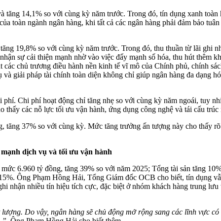
à tăng 14,1% so với cùng kỳ năm trước. Trong đó, tín dụng xanh toàn 
của toàn ngành ngân hàng, khi tất cả các ngân hàng phải đảm bảo tuân
tăng 19,8% so với cùng kỳ năm trước. Trong đó, thu thuần từ lãi ghi
ghi nhận sự cải thiện mạnh nhờ vào việc đẩy mạnh số hóa, thu hút thêm
các chủ trương điều hành nền kinh tế vĩ mô của Chính phủ, chính sác
 và giải pháp tài chính toàn diện không chỉ giúp ngân hàng đa dạng h
 phí. Chi phí hoạt động chỉ tăng nhẹ so với cùng kỳ năm ngoái, tuy nh
ho thấy các nỗ lực tối ưu vận hành, ứng dụng công nghệ và tái cấu trúc
g, tăng 37% so với cùng kỳ. Mức tăng trưởng ấn tượng này cho thấy rõ
 mạnh dịch vụ và tối ưu vận hành
 mức 6.960 tỷ đồng, tăng 39% so với năm 2025; Tổng tài sản tăng 10%
 15%. Ông Phạm Hồng Hải, Tổng Giám đốc OCB cho biết, tín dụng vẫn 
i nhận nhiều tín hiệu tích cực, đặc biệt ở nhóm khách hàng trung lưu 
t lượng. Do vậy, ngân hàng sẽ chủ động mở rộng sang các lĩnh vực có 
 ”
. Ông Phạm Hồng Hải cho biết thêm.