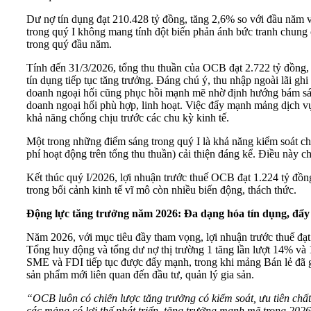
Dư nợ tín dụng đạt 210.428 tỷ đồng, tăng 2,6% so với đầu năm v
trong quý I không mang tính đột biến phản ánh bức tranh chung 
trong quý đầu năm.
Tính đến 31/3/2026, tổng thu thuần của OCB đạt 2.722 tỷ đồng, 
tín dụng tiếp tục tăng trưởng. Đáng chú ý, thu nhập ngoài lãi 
doanh ngoại hối cũng phục hồi mạnh mẽ nhờ định hướng bám sát 
doanh ngoại hối phù hợp, linh hoạt. Việc đẩy mạnh mảng dịch vụ
khả năng chống chịu trước các chu kỳ kinh tế.
Một trong những điểm sáng trong quý I là khả năng kiểm soát chi
phí hoạt động trên tổng thu thuần) cải thiện đáng kể. Điều này c
Kết thúc quý I/2026, lợi nhuận trước thuế OCB đạt 1.224 tỷ đồn
trong bối cảnh kinh tế vĩ mô còn nhiều biến động, thách thức.
Động lực tăng trưởng năm 2026: Đa dạng hóa tín dụng, đẩy
Năm 2026, với mục tiêu đầy tham vọng, lợi nhuận trước thuế đạt
Tổng huy động và tổng dư nợ thị trường 1 tăng lần lượt 14% và
SME và FDI tiếp tục được đẩy mạnh, trong khi mảng Bán lẻ đã gh
sản phẩm mới liên quan đến đầu tư, quản lý gia sản.
“OCB luôn có chiến lược tăng trưởng có kiểm soát, ưu tiên chấ
các mảng có lợi thế phát triển, tăng trưởng mạnh mẽ trong 2026