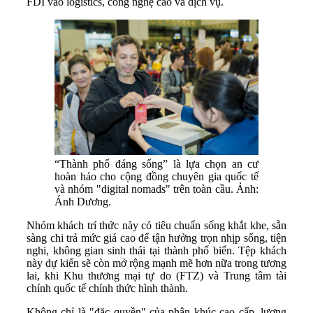
FDI vào logistics, công nghệ cao và dịch vụ.
“Thành phố đáng sống” là lựa chọn an cư
hoàn hảo cho cộng đồng chuyên gia quốc tế
và nhóm "digital nomads" trên toàn cầu. Ảnh:
Ánh Dương.
Nhóm khách trí thức này có tiêu chuẩn sống khắt khe, sẵn
sàng chi trả mức giá cao để tận hưởng trọn nhịp sống, tiện
nghi, không gian sinh thái tại thành phố biển. Tệp khách
này dự kiến sẽ còn mở rộng mạnh mẽ hơn nữa trong tương
lai, khi Khu thương mại tự do (FTZ) và Trung tâm tài
chính quốc tế chính thức hình thành.
Không chỉ là "đặc quyền" của phân khúc cao cấp, lượng