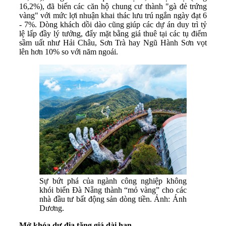
16,2%), đã biến các căn hộ chung cư thành "gà đẻ trứng
vàng" với mức lợi nhuận khai thác lưu trú ngắn ngày đạt 6
- 7%. Dòng khách dồi dào cũng giúp các dự án duy trì tỷ
lệ lấp đầy lý tưởng, đẩy mặt bằng giá thuê tại các tụ điểm
sầm uất như Hải Châu, Sơn Trà hay Ngũ Hành Sơn vọt
lên hơn 10% so với năm ngoái.
Sự bứt phá của ngành công nghiệp không
khói biến Đà Nẵng thành “mỏ vàng” cho các
nhà đầu tư bất động sản dòng tiền. Ảnh: Ánh
Dương.
Mở khóa dư địa tăng giá dài hạn