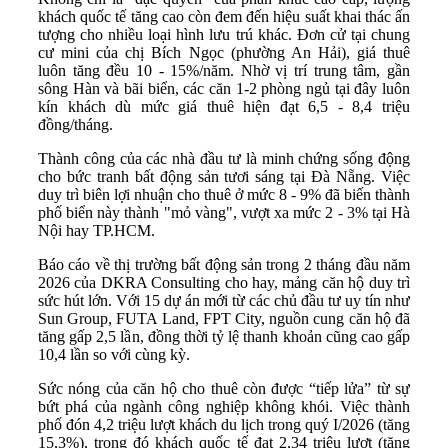
khách quốc tế tăng cao còn đem đến hiệu suất khai thác ấn
tượng cho nhiều loại hình lưu trú khác. Đơn cử tại chung
cư mini của chị Bích Ngọc (phường An Hải), giá thuê
luôn tăng đều 10 - 15%/năm. Nhờ vị trí trung tâm, gần
sông Hàn và bãi biển, các căn 1-2 phòng ngủ tại đây luôn
kín khách dù mức giá thuê hiện đạt 6,5 - 8,4 triệu
đồng/tháng.
Thành công của các nhà đầu tư là minh chứng sống động
cho bức tranh bất động sản tươi sáng tại Đà Nẵng. Việc
duy trì biên lợi nhuận cho thuê ở mức 8 - 9% đã biến thành
phố biển này thành "mỏ vàng", vượt xa mức 2 - 3% tại Hà
Nội hay TP.HCM.
Báo cáo về thị trường bất động sản trong 2 tháng đầu năm
2026 của DKRA Consulting cho hay, mảng căn hộ duy trì
sức hút lớn. Với 15 dự án mới từ các chủ đầu tư uy tín như
Sun Group, FUTA Land, FPT City, nguồn cung căn hộ đã
tăng gấp 2,5 lần, đồng thời tỷ lệ thanh khoản cũng cao gấp
10,4 lần so với cùng kỳ.
Sức nóng của căn hộ cho thuê còn được “tiếp lửa” từ sự
bứt phá của ngành công nghiệp không khói. Việc thành
phố đón 4,2 triệu lượt khách du lịch trong quý I/2026 (tăng
15,3%), trong đó khách quốc tế đạt 2,34 triệu lượt (tăng