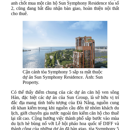
anh chốt mua một căn hộ Sun Symphony Residence tòa số
2, cũng đang bắt đầu nhận bàn giao, hoàn thiện nội thất
cho thuê.
Cận cảnh tòa Symphony 5 sắp ra mắt thuộc
dự án Sun Symphony Residence. Ảnh: Sun
Property.
Có thể thấy điểm chung của các dự án căn hộ ven sông
Hàn, đặc biệt các dự án của Sun Group, là sở hữu vị trí
đắc địa mang tính biểu tượng của Đà Nẵng, nguồn cung
rất khan kiếm trong khi nguồn cầu đến từ nhóm khách du
lịch, giới chuyên gia nước ngoài tìm kiếm căn hộ cho thuê
lại rất cao. Cộng hưởng việc thành phố sắp bước vào mùa
du lịch hè bùng nổ với Lễ hội pháo hoa quốc tế DIFF và
thành công của những dự án đã bàn giao, tòa Symphony 5