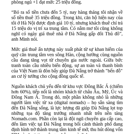
phòng ngủ +1 đạt mức 25 triệu đồng.
“Bỏ ra số tiền chưa đến 5 tỷ, nay hàng tháng tôi nhận về
số tiền thuê 35 triệu đồng. Trong khi, căn hộ hiện nay của
tôi ở Hà Nội được định giá 10 tỷ, nhưng khách thuê chỉ trả
15 triệu do vị trí xa trung tâm. Có nằm mơ tôi cũng không
nghĩ có ngày giá thuê nhà ở Đà Nẵng gấp đôi Thủ đô”,
anh Minh nói.
Mức giá thuê ấn tượng này xuất phát từ sự khan hiếm của
quỹ căn trung tâm ven sông Hàn, cộng hưởng cùng nguồn
cầu đang tăng vọt từ chuyên gia nước ngoài. Giữa bức
tranh toàn cầu nhiều biến động, sự an toàn và thanh bình
của Việt Nam là đòn bẩy giúp Đà Nẵng trở thành "bến đỗ"
an cư lý tưởng cho cộng đồng quốc tế.
Nguồn khách chủ yếu đến từ khu vực Đông Bắc Á (chiếm
hơn 60%), tiếp nối là nhóm khách từ châu Âu, Mỹ, Úc và
Đông Nam Á. Trong đó, một phần không nhỏ là những
người làm việc từ xa (digital nomads) – họ sẵn sàng tìm
đến Đà Nẵng sống, là lực lượng đã giúp Đà Nẵng lọt top
những tọa độ tăng trưởng nhanh nhất trên nền tảng
Nomads.com. Phần còn lại là đội ngũ chuyên gia cấp cao,
đến làm việc tại Đà Nẵng trong bối cảnh thành phố đang
định hình trở thành trung tâm kinh tế mở, thu hút dòng vốn