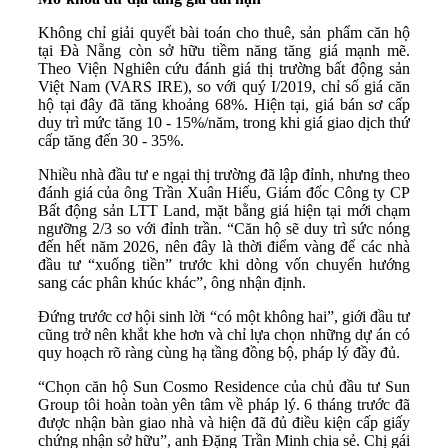
Không chỉ giải quyết bài toán cho thuê, sản phẩm căn hộ
tại Đà Nẵng còn sở hữu tiềm năng tăng giá mạnh mẽ.
Theo Viện Nghiên cứu đánh giá thị trường bất động sản
Việt Nam (VARS IRE), so với quý I/2019, chỉ số giá căn
hộ tại đây đã tăng khoảng 68%. Hiện tại, giá bán sơ cấp
duy trì mức tăng 10 - 15%/năm, trong khi giá giao dịch thứ
cấp tăng đến 30 - 35%.
Nhiều nhà đầu tư e ngại thị trường đã lập đỉnh, nhưng theo
đánh giá của ông Trần Xuân Hiếu, Giám đốc Công ty CP
Bất động sản LTT Land, mặt bằng giá hiện tại mới chạm
ngưỡng 2/3 so với đỉnh trần. “Căn hộ sẽ duy trì sức nóng
đến hết năm 2026, nên đây là thời điểm vàng để các nhà
đầu tư “xuống tiền” trước khi dòng vốn chuyển hướng
sang các phân khúc khác”, ông nhận định.
Đứng trước cơ hội sinh lời “có một không hai”, giới đầu tư
cũng trở nên khắt khe hơn và chỉ lựa chọn những dự án có
quy hoạch rõ ràng cùng hạ tầng đồng bộ, pháp lý đầy đủ.
“Chọn căn hộ Sun Cosmo Residence của chủ đầu tư Sun
Group tôi hoàn toàn yên tâm về pháp lý. 6 tháng trước đã
được nhận bàn giao nhà và hiện đã đủ điều kiện cấp giấy
chứng nhận sở hữu”, anh Đặng Trần Minh chia sẻ. Chị gái