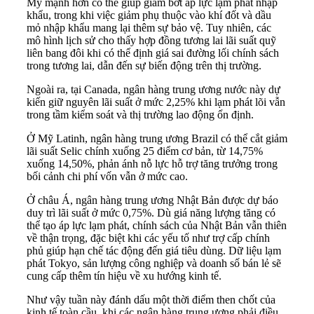
Mỹ mạnh hơn có thể giúp giảm bớt áp lực lạm phát nhập
khẩu, trong khi việc giảm phụ thuộc vào khí đốt và dầu
mỏ nhập khẩu mang lại thêm sự bảo vệ. Tuy nhiên, các
mô hình lịch sử cho thấy hợp đồng tương lai lãi suất quỹ
liên bang đôi khi có thể định giá sai đường lối chính sách
trong tương lai, dẫn đến sự biến động trên thị trường.
Ngoài ra, tại Canada, ngân hàng trung ương nước này dự
kiến giữ nguyên lãi suất ở mức 2,25% khi lạm phát lõi vẫn
trong tầm kiểm soát và thị trường lao động ổn định.
Ở Mỹ Latinh, ngân hàng trung ương Brazil có thể cắt giảm
lãi suất Selic chính xuống 25 điểm cơ bản, từ 14,75%
xuống 14,50%, phản ánh nỗ lực hỗ trợ tăng trưởng trong
bối cảnh chi phí vốn vẫn ở mức cao.
Ở châu Á, ngân hàng trung ương Nhật Bản được dự báo
duy trì lãi suất ở mức 0,75%. Dù giá năng lượng tăng có
thể tạo áp lực lạm phát, chính sách của Nhật Bản vẫn thiên
về thận trọng, đặc biệt khi các yếu tố như trợ cấp chính
phủ giúp hạn chế tác động đến giá tiêu dùng. Dữ liệu lạm
phát Tokyo, sản lượng công nghiệp và doanh số bán lẻ sẽ
cung cấp thêm tín hiệu về xu hướng kinh tế.
Như vậy tuần này đánh dấu một thời điểm then chốt của
kinh tế toàn cầu, khi các ngân hàng trung ương phải điều