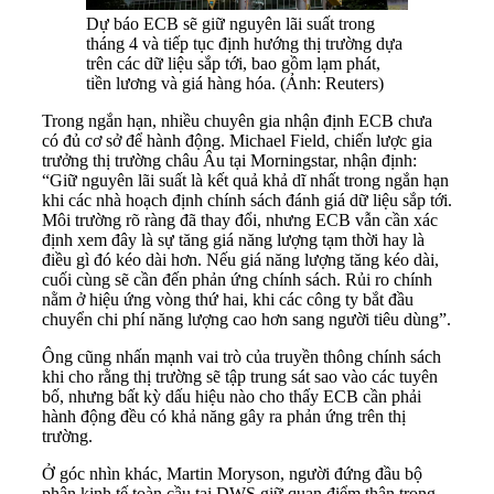
Dự báo ECB sẽ giữ nguyên lãi suất trong
tháng 4 và tiếp tục định hướng thị trường dựa
trên các dữ liệu sắp tới, bao gồm lạm phát,
tiền lương và giá hàng hóa. (Ảnh: Reuters)
Trong ngắn hạn, nhiều chuyên gia nhận định ECB chưa
có đủ cơ sở để hành động. Michael Field, chiến lược gia
trưởng thị trường châu Âu tại Morningstar, nhận định:
“Giữ nguyên lãi suất là kết quả khả dĩ nhất trong ngắn hạn
khi các nhà hoạch định chính sách đánh giá dữ liệu sắp tới.
Môi trường rõ ràng đã thay đổi, nhưng ECB vẫn cần xác
định xem đây là sự tăng giá năng lượng tạm thời hay là
điều gì đó kéo dài hơn. Nếu giá năng lượng tăng kéo dài,
cuối cùng sẽ cần đến phản ứng chính sách. Rủi ro chính
nằm ở hiệu ứng vòng thứ hai, khi các công ty bắt đầu
chuyển chi phí năng lượng cao hơn sang người tiêu dùng”.
Ông cũng nhấn mạnh vai trò của truyền thông chính sách
khi cho rằng thị trường sẽ tập trung sát sao vào các tuyên
bố, nhưng bất kỳ dấu hiệu nào cho thấy ECB cần phải
hành động đều có khả năng gây ra phản ứng trên thị
trường.
Ở góc nhìn khác, Martin Moryson, người đứng đầu bộ
phận kinh tế toàn cầu tại DWS giữ quan điểm thận trọng