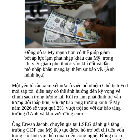
Đồng đô la Mỹ mạnh hơn có thể giúp giảm
bớt áp lực lạm phát nhập khẩu của Mỹ, trong
khi việc giảm phụ thuộc vào khí đốt và dầu
mỏ nhập khẩu mang lại thêm sự bảo vệ. (Ảnh
minh họa)
Một yếu tố cần xem xét nữa là việc bổ nhiệm Chủ tịch Fed
mới sắp tới, điều này có thể ảnh hưởng đến kỳ vọng về
chính sách trong tương lai. Rủi ro lạm phát đình trệ vẫn
tương đối thấp hơn, với dự báo tăng trưởng kinh tế Mỹ
năm 2026 sẽ vượt quá 2%, vượt trội so với dự báo tăng
trưởng ở Anh và khu vực đồng euro.
Ông Erwan Jacob, chuyên gia tại LSEG đánh giá tăng
trưởng GDP của Mỹ tiếp tục được hỗ trợ bởi chi tiêu vốn
trong các lĩnh vực liên quan đến công nghệ. Đồng đô la