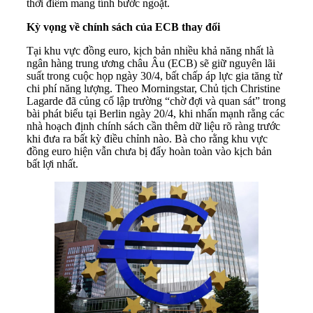
thời điểm mang tính bước ngoặt.
Kỳ vọng về chính sách của ECB thay đổi
Tại khu vực đồng euro, kịch bản nhiều khả năng nhất là
ngân hàng trung ương châu Âu (ECB) sẽ giữ nguyên lãi
suất trong cuộc họp ngày 30/4, bất chấp áp lực gia tăng từ
chi phí năng lượng. Theo Morningstar, Chủ tịch Christine
Lagarde đã củng cố lập trường “chờ đợi và quan sát” trong
bài phát biểu tại Berlin ngày 20/4, khi nhấn mạnh rằng các
nhà hoạch định chính sách cần thêm dữ liệu rõ ràng trước
khi đưa ra bất kỳ điều chỉnh nào. Bà cho rằng khu vực
đồng euro hiện vẫn chưa bị đẩy hoàn toàn vào kịch bản
bất lợi nhất.