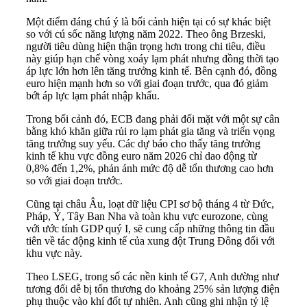
Một điểm đáng chú ý là bối cảnh hiện tại có sự khác biệt
so với cú sốc năng lượng năm 2022. Theo ông Brzeski,
người tiêu dùng hiện thận trọng hơn trong chi tiêu, điều
này giúp hạn chế vòng xoáy lạm phát nhưng đồng thời tạo
áp lực lớn hơn lên tăng trưởng kinh tế. Bên cạnh đó, đồng
euro hiện mạnh hơn so với giai đoạn trước, qua đó giảm
bớt áp lực lạm phát nhập khẩu.
Trong bối cảnh đó, ECB đang phải đối mặt với một sự cân
bằng khó khăn giữa rủi ro lạm phát gia tăng và triển vọng
tăng trưởng suy yếu. Các dự báo cho thấy tăng trưởng
kinh tế khu vực đồng euro năm 2026 chỉ dao động từ
0,8% đến 1,2%, phản ánh mức độ dễ tổn thương cao hơn
so với giai đoạn trước.
Cũng tại châu Âu, loạt dữ liệu CPI sơ bộ tháng 4 từ Đức,
Pháp, Ý, Tây Ban Nha và toàn khu vực eurozone, cùng
với ước tính GDP quý I, sẽ cung cấp những thông tin đầu
tiên về tác động kinh tế của xung đột Trung Đông đối với
khu vực này.
Theo LSEG, trong số các nền kinh tế G7, Anh dường như
tương đối dễ bị tổn thương do khoảng 25% sản lượng điện
phụ thuộc vào khí đốt tự nhiên. Anh cũng ghi nhận tỷ lệ