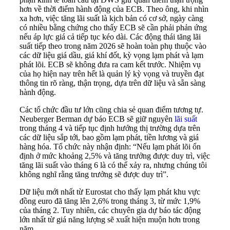
hơn về thời điểm hành động của ECB. Theo ông, khi nhìn
xa hơn, việc tăng lãi suất là kịch bản có cơ sở, ngày càng
có nhiều bằng chứng cho thấy ECB sẽ cần phải phản ứng
nếu áp lực giá cả tiếp tục kéo dài. Các động thái tăng lãi
suất tiếp theo trong năm 2026 sẽ hoàn toàn phụ thuộc vào
các dữ liệu giá dầu, giá khí đốt, kỳ vọng lạm phát và lạm
phát lõi. ECB sẽ không đưa ra cam kết trước. Nhiệm vụ
của họ hiện nay trên hết là quản lý kỳ vọng và truyền đạt
thông tin rõ ràng, thận trọng, dựa trên dữ liệu và sẵn sàng
hành động.
Các tổ chức đầu tư lớn cũng chia sẻ quan điểm tương tự.
Neuberger Berman dự báo ECB sẽ giữ nguyên
lãi suất
trong tháng 4 và tiếp tục định hướng thị trường dựa trên
các dữ liệu sắp tới, bao gồm lạm phát, tiền lương và giá
hàng hóa. Tổ chức này nhận định: “Nếu lạm phát lõi ổn
định ở mức khoảng 2,5% và tăng trưởng được duy trì, việc
tăng lãi suất vào tháng 6 là có thể xảy ra, nhưng chúng tôi
không nghĩ rằng tăng trưởng sẽ được duy trì”.
Dữ liệu mới nhất từ Eurostat cho thấy lạm phát khu vực
đồng euro đã tăng lên 2,6% trong tháng 3, từ mức 1,9%
của tháng 2. Tuy nhiên, các chuyên gia dự báo tác động
lớn nhất từ giá năng lượng sẽ xuất hiện muộn hơn trong
năm.