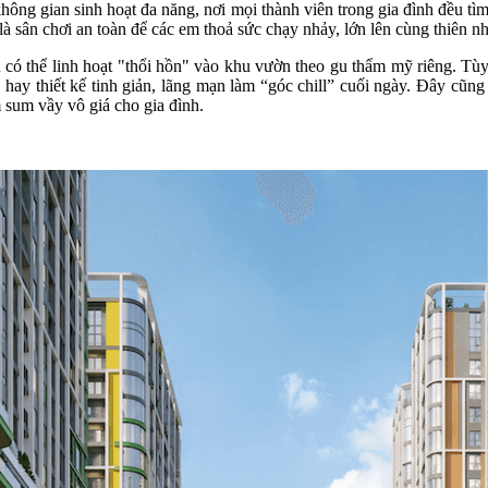
ông gian sinh hoạt đa năng, nơi mọi thành viên trong gia đình đều tìm
h là sân chơi an toàn để các em thoả sức chạy nhảy, lớn lên cùng thiên n
ủ có thể linh hoạt "thổi hồn" vào khu vườn theo gu thẩm mỹ riêng. Tù
 hay thiết kế tinh giản, lãng mạn làm “góc chill” cuối ngày. Đây cũn
 sum vầy vô giá cho gia đình.