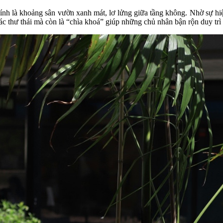
ính là khoảng sân vườn xanh mát, lơ lửng giữa tầng không. Nhờ sự h
c thư thái mà còn là “chìa khoá” giúp những chủ nhân bận rộn duy trì 