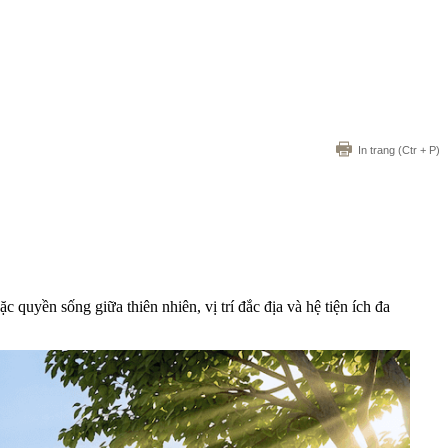
In trang
(Ctr + P)
uyền sống giữa thiên nhiên, vị trí đắc địa và hệ tiện ích đa