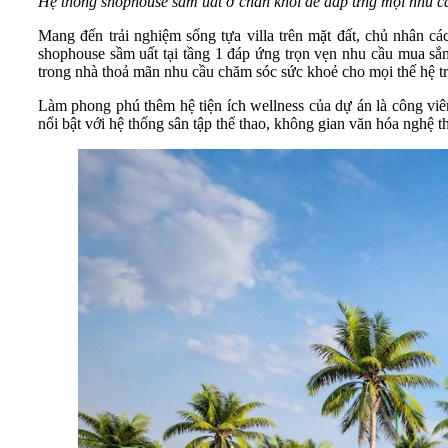
Hệ thống shophouse sầm uất ở chân khối đế đáp ứng mọi nhu cầ
Mang đến trải nghiệm sống tựa villa trên mặt đất, chủ nhân cá
shophouse sầm uất tại tầng 1 đáp ứng trọn vẹn nhu cầu mua sắm
trong nhà thoả mãn nhu cầu chăm sóc sức khoẻ cho mọi thế hệ tr
Làm phong phú thêm hệ tiện ích wellness của dự án là công viê
nổi bật với hệ thống sân tập thể thao, không gian văn hóa nghệ t