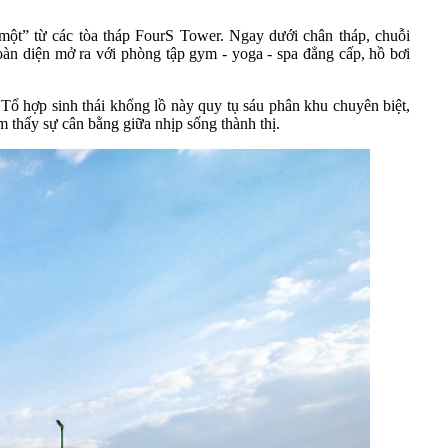
g một” từ các tòa tháp FourS Tower. Ngay dưới chân tháp, chuỗi
oàn diện mở ra với phòng tập gym - yoga - spa đẳng cấp, hồ bơi
Tổ hợp sinh thái khổng lồ này quy tụ sáu phân khu chuyên biệt,
m thấy sự cân bằng giữa nhịp sống thành thị.