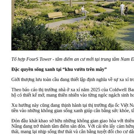
Tổ hợp FourS Tower - tâm điểm an cư mới tại trung tâm Nam Đ
Đặc quyền sống xanh tại “khu vườn trên mây”
Giới thượng lưu toàn cầu đang thiết lập định nghĩa về sự xa xỉ t
Theo báo cáo thị trường nhà ở xa xỉ năm 2025 của Coldwell Ban
hộ có thiết kế mở, mang thiên nhiên vào từng ngóc ngách sinh h
Xu hướng này cũng đang thịnh hành tại thị trường địa ốc Việt N
tiền vào những không gian sống xanh giúp cân bằng sức khỏe, tâ
Đón đầu khát khao sở hữu những không gian giao hòa với thiên
Nẵng đang trở thành tâm điểm săn đón. Với cái tên lấy cảm hứn
thái, mang lại nhịp sống thư thái và cân bằng tuyệt đối cho cư dâ