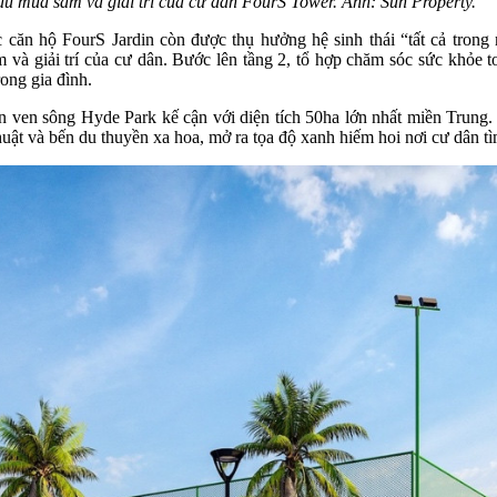
u mua sắm và giải trí của cư dân FourS Tower. Ảnh: Sun Property.
c căn hộ FourS Jardin còn được thụ hưởng hệ sinh thái “tất cả tron
 và giải trí của cư dân. Bước lên tầng 2, tổ hợp chăm sóc sức khỏe t
ong gia đình.
n ven sông Hyde Park kế cận với diện tích 50ha lớn nhất miền Trung. 
huật và bến du thuyền xa hoa, mở ra tọa độ xanh hiếm hoi nơi cư dân tì