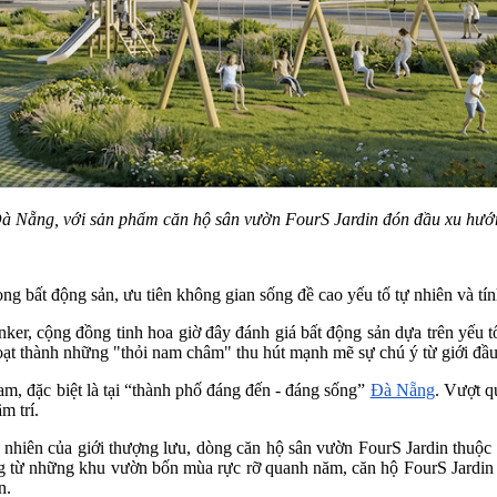
à Nẵng, với sản phẩm căn hộ sân vườn FourS Jardin đón đầu xu hướn
rong bất động sản, ưu tiên không gian sống đề cao yếu tố tự nhiên và tí
ker, cộng đồng tinh hoa giờ đây đánh giá bất động sản dựa trên yếu 
oạt thành những "thỏi nam châm" thu hút mạnh mẽ sự chú ý từ giới đầu
am, đặc biệt là tại “thành phố đáng đến - đáng sống”
Đà Nẵng
. Vượt q
m trí.
 nhiên của giới thượng lưu, dòng căn hộ sân vườn FourS Jardin thuộ
g từ những khu vườn bốn mùa rực rỡ quanh năm, căn hộ FourS Jardin là
n.