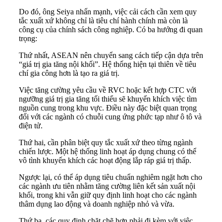
Do đó, ông Seiya nhấn mạnh, việc cải cách cần xem quy
tắc xuất xứ không chỉ là tiêu chí hành chính mà còn là
công cụ của chính sách công nghiệp. Có ba hướng đi quan
trọng:
Thứ nhất, ASEAN nên chuyển sang cách tiếp cận dựa trên
“giá trị gia tăng nội khối”. Hệ thống hiện tại thiên về tiêu
chí gia công hơn là tạo ra giá trị.
Việc tăng cường yêu cầu về RVC hoặc kết hợp CTC với
ngưỡng giá trị gia tăng tối thiểu sẽ khuyến khích việc tìm
nguồn cung trong khu vực. Điều này đặc biệt quan trọng
đối với các ngành có chuỗi cung ứng phức tạp như ô tô và
điện tử.
Thứ hai, cần phân biệt quy tắc xuất xứ theo từng ngành
chiến lược. Một hệ thống linh hoạt áp dụng chung có thể
vô tình khuyến khích các hoạt động lắp ráp giá trị thấp.
Ngược lại, có thể áp dụng tiêu chuẩn nghiêm ngặt hơn cho
các ngành ưu tiên nhằm tăng cường liên kết sản xuất nội
khối, trong khi vẫn giữ quy định linh hoạt cho các ngành
thâm dụng lao động và doanh nghiệp nhỏ và vừa.
Thứ ba, các quy định chặt chẽ hơn phải đi kèm với việc