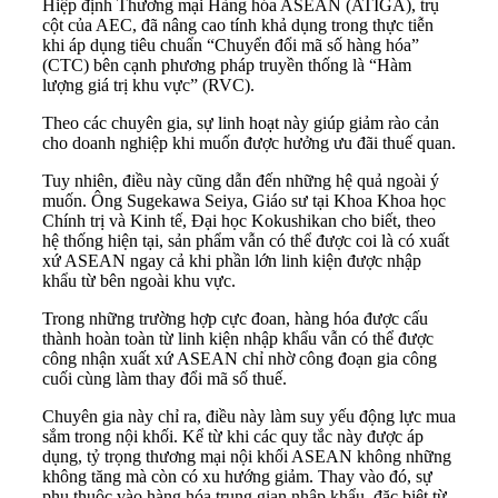
Hiệp định Thương mại Hàng hóa ASEAN (ATIGA), trụ
cột của AEC, đã nâng cao tính khả dụng trong thực tiễn
khi áp dụng tiêu chuẩn “Chuyển đổi mã số hàng hóa”
(CTC) bên cạnh phương pháp truyền thống là “Hàm
lượng giá trị khu vực” (RVC).
Theo các chuyên gia, sự linh hoạt này giúp giảm rào cản
cho doanh nghiệp khi muốn được hưởng ưu đãi thuế quan.
Tuy nhiên, điều này cũng dẫn đến những hệ quả ngoài ý
muốn. Ông Sugekawa Seiya, Giáo sư tại Khoa Khoa học
Chính trị và Kinh tế, Đại học Kokushikan cho biết, theo
hệ thống hiện tại, sản phẩm vẫn có thể được coi là có xuất
xứ ASEAN ngay cả khi phần lớn linh kiện được nhập
khẩu từ bên ngoài khu vực.
Trong những trường hợp cực đoan, hàng hóa được cấu
thành hoàn toàn từ linh kiện nhập khẩu vẫn có thể được
công nhận xuất xứ ASEAN chỉ nhờ công đoạn gia công
cuối cùng làm thay đổi mã số thuế.
Chuyên gia này chỉ ra, điều này làm suy yếu động lực mua
sắm trong nội khối. Kể từ khi các quy tắc này được áp
dụng, tỷ trọng thương mại nội khối ASEAN không những
không tăng mà còn có xu hướng giảm. Thay vào đó, sự
phụ thuộc vào hàng hóa trung gian nhập khẩu, đặc biệt từ