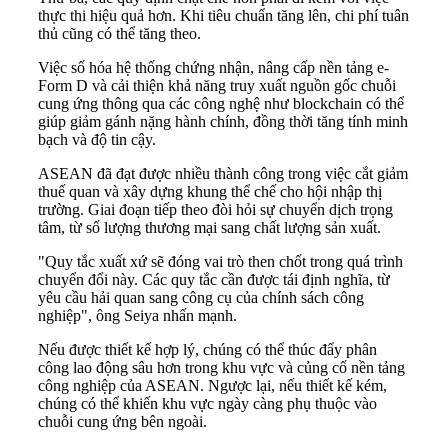
thực thi hiệu quả hơn. Khi tiêu chuẩn tăng lên, chi phí tuân
thủ cũng có thể tăng theo.
Việc số hóa hệ thống chứng nhận, nâng cấp nền tảng e-
Form D và cải thiện khả năng truy xuất nguồn gốc chuỗi
cung ứng thông qua các công nghệ như blockchain có thể
giúp giảm gánh nặng hành chính, đồng thời tăng tính minh
bạch và độ tin cậy.
ASEAN đã đạt được nhiều thành công trong việc cắt giảm
thuế quan và xây dựng khung thể chế cho hội nhập thị
trường. Giai đoạn tiếp theo đòi hỏi sự chuyển dịch trọng
tâm, từ số lượng thương mại sang chất lượng sản xuất.
"Quy tắc xuất xứ sẽ đóng vai trò then chốt trong quá trình
chuyển đổi này. Các quy tắc cần được tái định nghĩa, từ
yêu cầu hải quan sang công cụ của chính sách công
nghiệp", ông Seiya nhấn mạnh.
Nếu được thiết kế hợp lý, chúng có thể thúc đẩy phân
công lao động sâu hơn trong khu vực và củng cố nền tảng
công nghiệp của ASEAN. Ngược lại, nếu thiết kế kém,
chúng có thể khiến khu vực ngày càng phụ thuộc vào
chuỗi cung ứng bên ngoài.