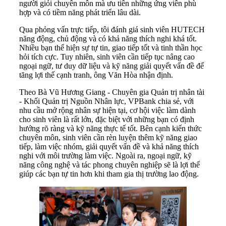
người giỏi chuyên môn mà ưu tiên những ứng viên phù
hợp và có tiềm năng phát triển lâu dài.
Qua phỏng vấn trực tiếp, tôi đánh giá sinh viên HUTECH
năng động, chủ động và có khả năng thích nghi khá tốt.
Nhiều bạn thể hiện sự tự tin, giao tiếp tốt và tinh thần học
hỏi tích cực. Tuy nhiên, sinh viên cần tiếp tục nâng cao
ngoại ngữ, tư duy dữ liệu và kỹ năng giải quyết vấn đề để
tăng lợi thế cạnh tranh, ông Văn Hòa nhận định.
Theo Bà Vũ Hương Giang - Chuyên gia Quản trị nhân tài
- Khối Quản trị Nguồn Nhân lực, VPBank chia sẻ, với
nhu cầu mở rộng nhân sự hiện tại, cơ hội việc làm dành
cho sinh viên là rất lớn, đặc biệt với những bạn có định
hướng rõ ràng và kỹ năng thực tế tốt. Bên cạnh kiến thức
chuyên môn, sinh viên cần rèn luyện thêm kỹ năng giao
tiếp, làm việc nhóm, giải quyết vấn đề và khả năng thích
nghi với môi trường làm việc. Ngoài ra, ngoại ngữ, kỹ
năng công nghệ và tác phong chuyên nghiệp sẽ là lợi thế
giúp các bạn tự tin hơn khi tham gia thị trường lao động.